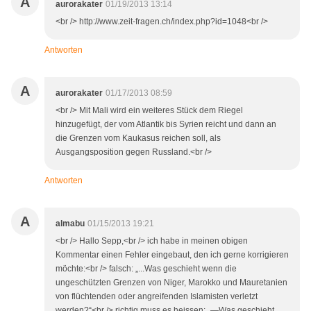
A
aurorakater
01/19/2013 13:14
<br /> http://www.zeit-fragen.ch/index.php?id=1048<br />
Antworten
A
aurorakater
01/17/2013 08:59
<br /> Mit Mali wird ein weiteres Stück dem Riegel
hinzugefügt, der vom Atlantik bis Syrien reicht und dann an
die Grenzen vom Kaukasus reichen soll, als
Ausgangsposition gegen Russland.<br />
Antworten
A
almabu
01/15/2013 19:21
<br /> Hallo Sepp,<br /> ich habe in meinen obigen
Kommentar einen Fehler eingebaut, den ich gerne korrigieren
möchte:<br /> falsch: „...Was geschieht wenn die
ungeschützten Grenzen von Niger, Marokko und Mauretanien
von flüchtenden oder angreifenden Islamisten verletzt
werden?“<br /> richtig muss es heissen: „—Was geschieht