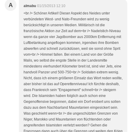
A
almabu
01/15/2013 12:10
<br /> Schöner Artikel! Dieser Aspekt des Neides unter
verbündeten West- und Nato-Freunden wird zu wenig
berücksichtigt in unseren Medien. Militärisch ist die
französische Aktion zur Zeit auf dem<br /> Nadelstich-Niveau
wenn da ganze vier Jagdbomber aus 2000km Entfernung mit
Luftbetankung angeflogen kommen, irgendwo ihre Bomben
abwerfen und schnell zurückdüsen, weil sie sonst ohne Sprit
vom<br /> Himmel fallen. Bei einem Land von der Größe
Malis, wo selbst die engste Stelle in der Landesmitte
mindestens vierhundert Kilometer breit ist, sind vier Jets, eine
handvoll Panzer und 500-750<br /> Soldaten extrem wenig.
Nicht, dass ich einem größeren Einsatz das Wort reden wollte,
aber bisher ist das auf Operettenniveau! Ich fürchte deshalb,
dass Frankreich sein "Engagement" schnell<br /> steigern
wird. Die Islamisten haben folglich auch schon eine
Gegenoffensive begonnen, dabei ein Dorf erobert uns sollen
dazu aus dem Nachbarland Mauretanien eingesickert sein.
Was geschieht wenn<br /> die ungeschützten Grenzen von
Niger, Marokko und Mauretanien von flüchtenden oder
angreifenden Islamisten verletzt werden? Gehen die
Franzosen dann auch über die Grenzen und weiten den Krieg