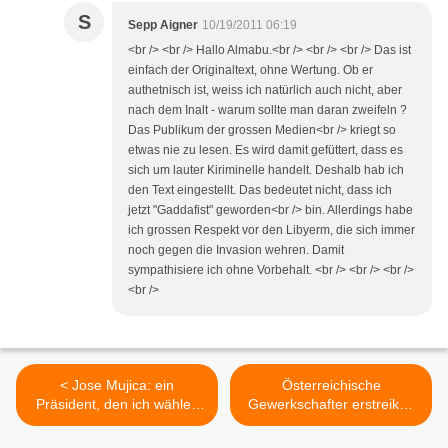
S
Sepp Aigner
10/19/2011 06:19
<br /> <br /> Hallo Almabu.<br /> <br /> <br /> Das ist
einfach der Originaltext, ohne Wertung. Ob er
authetnisch ist, weiss ich natürlich auch nicht, aber
nach dem Inalt - warum sollte man daran zweifeln ?
Das Publikum der grossen Medien<br /> kriegt so
etwas nie zu lesen. Es wird damit gefüttert, dass es
sich um lauter Kiriminelle handelt. Deshalb hab ich
den Text eingestellt. Das bedeutet nicht, dass ich
jetzt "Gaddafist" geworden<br /> bin. Allerdings habe
ich grossen Respekt vor den Libyerm, die sich immer
noch gegen die Invasion wehren. Damit
sympathisiere ich ohne Vorbehalt. <br /> <br /> <br />
<br />
< Jose Mujica: ein
Österreichische
Präsident, den ich wählen
Gewerkschafter erstreiken
würde
4,2 % Lohnerhöhung >