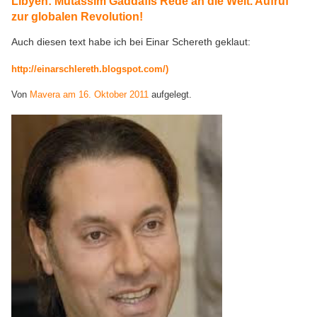
Libyen: Mutassim Gaddafis Rede an die Welt. Aufruf
zur globalen Revolution!
Auch diesen text habe ich bei Einar Schereth geklaut:
http://einarschlereth.blogspot.com/)
Von
Mavera am 16. Oktober 2011
aufgelegt.