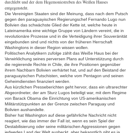
durchlebt und der dem Hegemoniestreben des Weißen Hauses
entgegensteht.
Die Vereinigten Staaten sind der Meinung, dass nach dem Putsch
gegen den paraguayischen Regierungschef Fernando Lugo nun
Bolivien das schwächste Glied der Kette ist, welche heute in
Lateinamerika eine wichtige Gruppe von Ländern vereint, die in
revolutionäre Prozesse und in die Verteidigung ihrer Souveränität
eingebunden sind und nichts von der früheren Herrschaft
Washingtons in dieser Region wissen wollen.
Politischen Analytikern zufolge zählt das Weiße Haus bei der
Verwirklichung seines perversen Plans auf Unterstützung durch
die regierende Rechte in Chile, die ihre Positionen gegenüber
ihrem Nachbarn Bolivien verhärtet hat, und auf den Beistand der
paraguayischen Putschisten, welche vom Pentagon und seinen
Geheimdiensten finanziert werden.
Aus kürzlichen Presseberichten geht hervor, dass ein ultrarechter
Abgeordneter, der am Sturz Lugos beteiligt war, mit dem Regime
von Barack Obama die Einrichtung von US-amerikanischen
Militärstützpunkten an der Grenze zwischen Paraguay und
Bolivien aushandelte.
Bisher hat Washington auf diese gefährliche Nachricht nicht
reagiert, wie das immer der Fall ist, wenn es sein Spiel der
Destabilisierung oder seine militärischen Aggressionen gegen
jedwedes Land der Welt ausheckt, aber bekanntlich gibt es ja