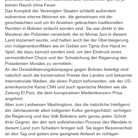
keinen Rauch ohne Feuer.
Das Komplott der Vereinigten Staaten schließt außerdem
subversive interne Aktionen ein, die gemeinsam mit der
geschwächten und um ihr Ansehen gebrachten traditionellen
Rechten in Bolivien erdacht worden sind. Sie war direkt in die
Meuterei der Polizisten verwickelt, die im Monat Juni in diesem
Land inszeniert wurde, und hatten auch bei der Übersteigerung
von Indigenenkonflikten wie im Gebiet von Tipnis ihre Hand im
Spiel, die dazu benutzt worden sind, um den Eindruck eines
vermeintlichen Chaos und der Schwächung der Regierung des
Präsidenten Morales zu vermitteln.
An der Destabilisierungskampagne gegen Bolivien beteiligt sind
natürlich auch die konservative Presse des Landes und bekannte
internationale Medien, die einen Putsch befürworten, wie der US-
amerikanische Kanal CNN und auch spanische Medien wie die
Zeitung El País, die dem konspirativen Medienkonzern Prisa
angehört.
Aber zum Leidwesen Washingtons, das die natürliche Intelligenz
der Jahrtausende alten indigenen Kultur geringschätzt, verfolgen
die Regierung und das Volk Boliviens sehr genau jeden Schritt
ihrer Gegner, der den sich vollziehenden Prozess des Wandels in
diesem Land zum Scheitern bringen soll. Sie legen Besonnenheit
an den Tag und geben eine geeignete Antwort im richtigen