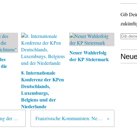
Gib Dei
zukünfti
Neuer Wahlerfolg
Neue
des
der KP Steiermark
 die
8. Internationale
Konferenz der KPen
Deutschlands,
Luxemburgs,
Belgiens und der
Niederlande
Weltgemeinschaft gegen Aufhebung der Kuba-Blockade
Französische Kommunisten: Neuer Aufbruch