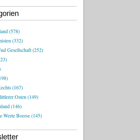
gorien
land
(578)
isten
(332)
nd Gesellschaft
(252)
23)
)
198)
echts
(167)
ttlerer Osten
(149)
nland
(146)
he Werte Boerse
(145)
letter