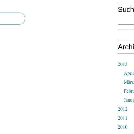
Such
Arch
2013
April
März
Febr
Janu
2012
2011
2010