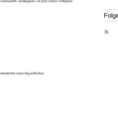
eitschrift »red&queer« ist jetzt online verfügbar:
Folg
mophobie unter Jugendlichen