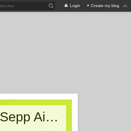
Login
+
Create my blog
Kritische Massen - Ein Blog von Sepp Aigner