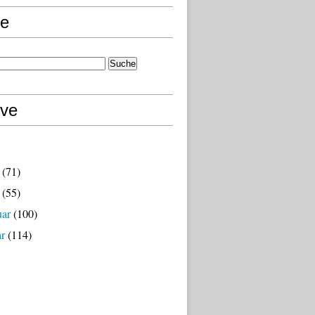
e
ive
(71)
(55)
uar
(100)
ar
(114)