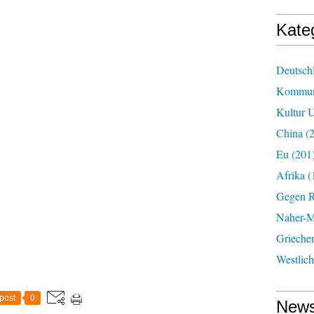
Kate
Deutsch
Kommun
Kultur U
China
(2
Eu
(201
Afrika
(
Gegen R
Naher-Mi
Grieche
Westlic
post
0
News