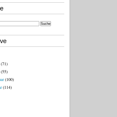
e
ive
(71)
(55)
uar
(100)
ar
(114)