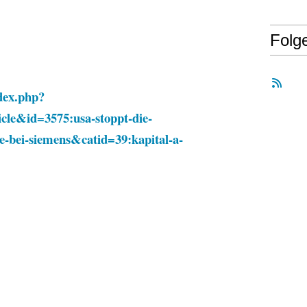
Folg
dex.php?
cle&id=3575:usa-stoppt-die-
e-bei-siemens&catid=39:kapital-a-