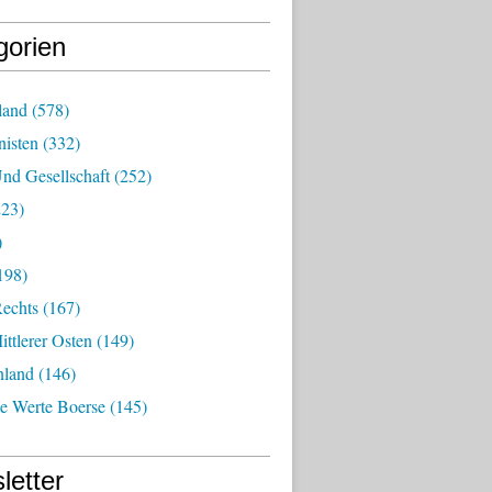
gorien
land
(578)
isten
(332)
nd Gesellschaft
(252)
23)
)
198)
echts
(167)
ttlerer Osten
(149)
nland
(146)
he Werte Boerse
(145)
letter