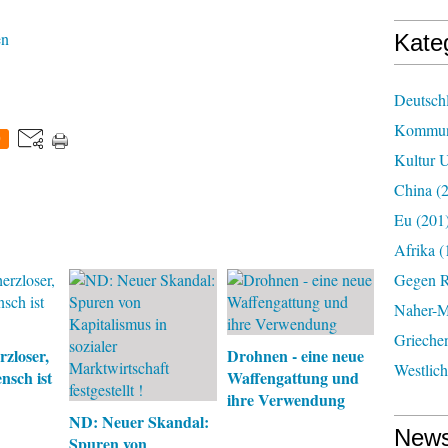
en
Kate
Deutsch
Kommun
0
Kultur U
China
(2
Eu
(201
Afrika
(
Gegen R
Naher-Mi
Grieche
rzloser,
Drohnen - eine neue
Westlic
nsch ist
Waffengattung und
ihre Verwendung
ND: Neuer Skandal:
News
Spuren von