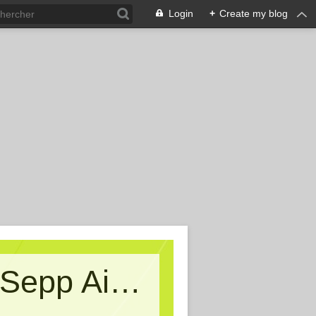
Login
+
Create my blog
Kritische Massen - Ein Blog von Sepp Aigner