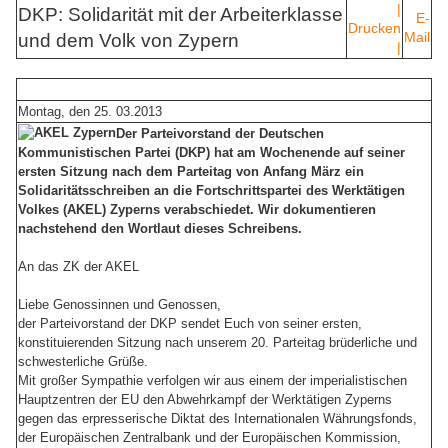
|
DKP: Solidarität mit der Arbeiterklasse
E-
Drucken
Mail
und dem Volk von Zypern
|
Montag, den 25. 03.2013
Der Parteivorstand der Deutschen
Kommunistischen Partei (DKP) hat am Wochenende auf seiner
ersten Sitzung nach dem Parteitag von Anfang März ein
Solidaritätsschreiben an die Fortschrittspartei des Werktätigen
Volkes (AKEL) Zyperns verabschiedet. Wir dokumentieren
nachstehend den Wortlaut dieses Schreibens.
An das ZK der AKEL
Liebe Genossinnen und Genossen,
der Parteivorstand der DKP sendet Euch von seiner ersten,
konstituierenden Sitzung nach unserem 20. Parteitag brüderliche und
schwesterliche Grüße.
Mit großer Sympathie verfolgen wir aus einem der imperialistischen
Hauptzentren der EU den Abwehrkampf der Werktätigen Zyperns
gegen das erpresserische Diktat des Internationalen Währungsfonds,
der Europäischen Zentralbank und der Europäischen Kommission,