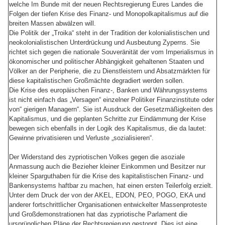
welche Im Bunde mit der neuen Rechtsregierung Eures Landes die
Folgen der tiefen Krise des Finanz- und Monopolkapitalismus auf die
breiten Massen abwälzen will.
Die Politik der „Troika“ steht in der Tradition der kolonialistischen und
neokolonialistischen Unterdrückung und Ausbeutung Zyperns. Sie
richtet sich gegen die nationale Souveränität der vom Imperialismus in
ökonomischer und politischer Abhängigkeit gehaltenen Staaten und
Völker an der Peripherie, die zu Dienstleistern und Absatzmärkten für
diese kapitalistischen Großmächte degradiert werden sollen.
Die Krise des europäischen Finanz-, Banken und Währungssystems
ist nicht einfach das „Versagen“ einzelner Politiker Finanzinstitute oder
von“ gierigen Managern“. Sie ist Ausdruck der Gesetzmäßigkeiten des
Kapitalismus, und die geplanten Schritte zur Eindämmung der Krise
bewegen sich ebenfalls in der Logik des Kapitalismus, die da lautet:
Gewinne privatisieren und Verluste „sozialisieren“.
Der Widerstand des zypriotischen Volkes gegen die asoziale
Anmassung auch die Bezieher kleiner Einkommen und Besitzer nur
kleiner Sparguthaben für die Krise des kapitalistischen Finanz- und
Bankensystems haftbar zu machen, hat einen ersten Teilerfolg erzielt.
Unter dem Druck der von der AKEL, EDON, PEO, POGO, EKA und
anderer fortschrittlicher Organisationen entwickelter Massenproteste
und Großdemonstrationen hat das zypriotische Parlament die
ursprünglichen Pläne der Rechtsregierung gestoppt. Dies ist eine