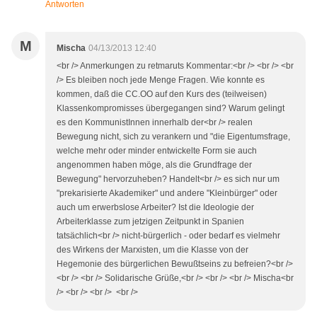
Antworten
M
Mischa
04/13/2013 12:40
<br /> Anmerkungen zu retmaruts Kommentar:<br /> <br /> <br
/> Es bleiben noch jede Menge Fragen. Wie konnte es
kommen, daß die CC.OO auf den Kurs des (teilweisen)
Klassenkompromisses übergegangen sind? Warum gelingt
es den KommunistInnen innerhalb der<br /> realen
Bewegung nicht, sich zu verankern und "die Eigentumsfrage,
welche mehr oder minder entwickelte Form sie auch
angenommen haben möge, als die Grundfrage der
Bewegung" hervorzuheben? Handelt<br /> es sich nur um
"prekarisierte Akademiker" und andere "Kleinbürger" oder
auch um erwerbslose Arbeiter? Ist die Ideologie der
Arbeiterklasse zum jetzigen Zeitpunkt in Spanien
tatsächlich<br /> nicht-bürgerlich - oder bedarf es vielmehr
des Wirkens der Marxisten, um die Klasse von der
Hegemonie des bürgerlichen Bewußtseins zu befreien?<br />
<br /> <br /> Solidarische Grüße,<br /> <br /> <br /> Mischa<br
/> <br /> <br /> <br />