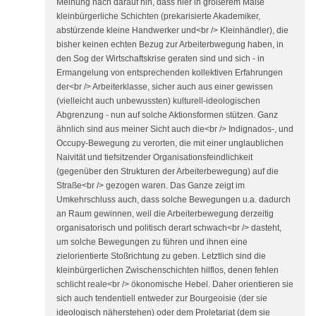
Meinung nach darauf hin, dass hier in größerem Maße
kleinbürgerliche Schichten (prekarisierte Akademiker,
abstürzende kleine Handwerker und<br /> Kleinhändler), die
bisher keinen echten Bezug zur Arbeiterbwegung haben, in
den Sog der Wirtschaftskrise geraten sind und sich - in
Ermangelung von entsprechenden kollektiven Erfahrungen
der<br /> Arbeiterklasse, sicher auch aus einer gewissen
(vielleicht auch unbewussten) kulturell-ideologischen
Abgrenzung - nun auf solche Aktionsformen stützen. Ganz
ähnlich sind aus meiner Sicht auch die<br /> Indignados-, und
Occupy-Bewegung zu verorten, die mit einer unglaublichen
Naivität und tiefsitzender Organisationsfeindlichkeit
(gegenüber den Strukturen der Arbeiterbewegung) auf die
Straße<br /> gezogen waren. Das Ganze zeigt im
Umkehrschluss auch, dass solche Bewegungen u.a. dadurch
an Raum gewinnen, weil die Arbeiterbewegung derzeitig
organisatorisch und politisch derart schwach<br /> dasteht,
um solche Bewegungen zu führen und ihnen eine
zielorientierte Stoßrichtung zu geben. Letztlich sind die
kleinbürgerlichen Zwischenschichten hilflos, denen fehlen
schlicht reale<br /> ökonomische Hebel. Daher orientieren sie
sich auch tendentiell entweder zur Bourgeoisie (der sie
ideologisch näherstehen) oder dem Proletariat (dem sie