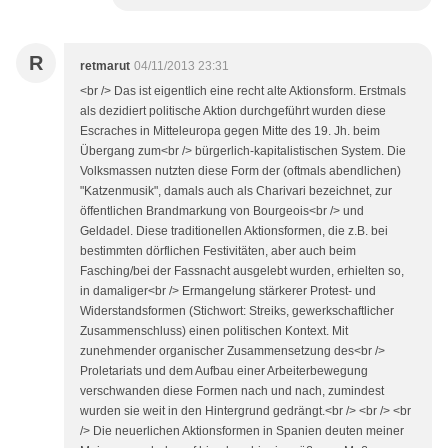
R
retmarut
04/11/2013 23:31
<br /> Das ist eigentlich eine recht alte Aktionsform. Erstmals
als dezidiert politische Aktion durchgeführt wurden diese
Escraches in Mitteleuropa gegen Mitte des 19. Jh. beim
Übergang zum<br /> bürgerlich-kapitalistischen System. Die
Volksmassen nutzten diese Form der (oftmals abendlichen)
"Katzenmusik", damals auch als Charivari bezeichnet, zur
öffentlichen Brandmarkung von Bourgeois<br /> und
Geldadel. Diese traditionellen Aktionsformen, die z.B. bei
bestimmten dörflichen Festivitäten, aber auch beim
Fasching/bei der Fassnacht ausgelebt wurden, erhielten so,
in damaliger<br /> Ermangelung stärkerer Protest- und
Widerstandsformen (Stichwort: Streiks, gewerkschaftlicher
Zusammenschluss) einen politischen Kontext. Mit
zunehmender organischer Zusammensetzung des<br />
Proletariats und dem Aufbau einer Arbeiterbewegung
verschwanden diese Formen nach und nach, zumindest
wurden sie weit in den Hintergrund gedrängt.<br /> <br /> <br
/> Die neuerlichen Aktionsformen in Spanien deuten meiner