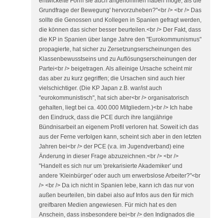
entwickelte Form sie auch angenommen haben möge, als die
Grundfrage der Bewegung' hervorzuheben?"<br /> <br /> Das
sollte die Genossen und Kollegen in Spanien gefragt werden,
die können das sicher besser beurteilen.<br /> Der Fakt, dass
die KP in Spanien über lange Jahre den "Eurokommunismus"
propagierte, hat sicher zu Zersetzungserscheinungen des
Klassenbewusstseins und zu Auflösungserscheinungen der
Partei<br /> beigetragen. Als alleinige Ursache scheint mir
das aber zu kurz gegriffen; die Ursachen sind auch hier
vielschichtiger. (Die KP Japan z.B. war/ist auch
"eurokommunistisch", hat sich aber<br /> organisatorisch
gehalten, liegt bei ca. 400.000 Mitgliedern.)<br /> Ich habe
den Eindruck, dass die PCE durch ihre langjährige
Bündnisarbeit an eigenem Profil verloren hat. Soweit ich das
aus der Ferne verfolgen kann, scheint sich aber in den letzten
Jahren bei<br /> der PCE (v.a. im Jugendverband) eine
Änderung in dieser Frage abzuzeichnen.<br /> <br />
"Handelt es sich nur um 'prekarisierte Akademiker' und
andere 'Kleinbürger' oder auch um erwerbslose Arbeiter?"<br
/> <br /> Da ich nicht in Spanien lebe, kann ich das nur von
außen beurteilen, bin dabei also auf Infos aus den für mich
greifbaren Medien angewiesen. Für mich hat es den
Anschein, dass insbesondere bei<br /> den Indignados die