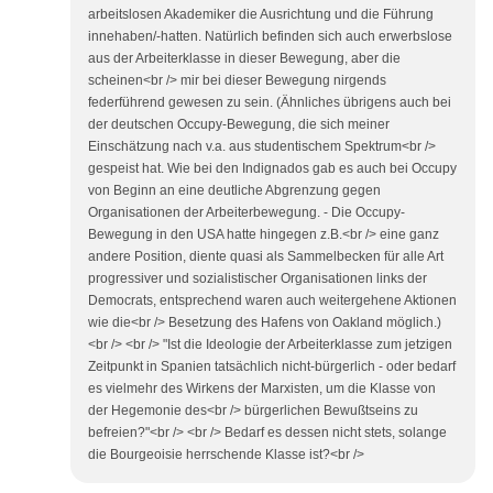
arbeitslosen Akademiker die Ausrichtung und die Führung
innehaben/-hatten. Natürlich befinden sich auch erwerbslose
aus der Arbeiterklasse in dieser Bewegung, aber die
scheinen<br /> mir bei dieser Bewegung nirgends
federführend gewesen zu sein. (Ähnliches übrigens auch bei
der deutschen Occupy-Bewegung, die sich meiner
Einschätzung nach v.a. aus studentischem Spektrum<br />
gespeist hat. Wie bei den Indignados gab es auch bei Occupy
von Beginn an eine deutliche Abgrenzung gegen
Organisationen der Arbeiterbewegung. - Die Occupy-
Bewegung in den USA hatte hingegen z.B.<br /> eine ganz
andere Position, diente quasi als Sammelbecken für alle Art
progressiver und sozialistischer Organisationen links der
Democrats, entsprechend waren auch weitergehene Aktionen
wie die<br /> Besetzung des Hafens von Oakland möglich.)
<br /> <br /> "Ist die Ideologie der Arbeiterklasse zum jetzigen
Zeitpunkt in Spanien tatsächlich nicht-bürgerlich - oder bedarf
es vielmehr des Wirkens der Marxisten, um die Klasse von
der Hegemonie des<br /> bürgerlichen Bewußtseins zu
befreien?"<br /> <br /> Bedarf es dessen nicht stets, solange
die Bourgeoisie herrschende Klasse ist?<br />