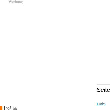
Werbung
Seit
Links
0