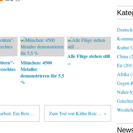
Kate
Deutsch
Kommun
Kultur U
Alle Flüge stehen still
China
(2
ttern"-
München: 4500
...
Eu
(201
rechtes
Metaller
Afrika
(
demonstrieren für 5,5
%
Gegen R
Naher-Mi
Grieche
Westlic
Kommunisten und Gewerkschaftsarbeit. Ein Beispiel
Zum Tod von Käthe Reichel
News