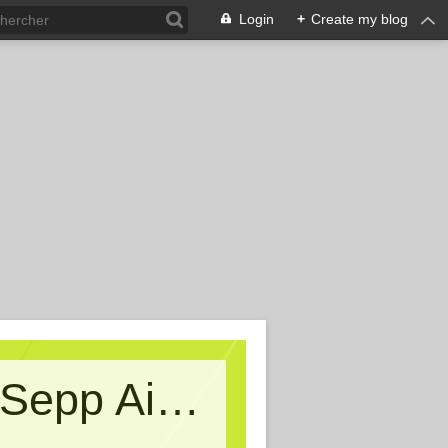
Login
+
Create my blog
Kritische Massen - Ein Blog von Sepp Aigner