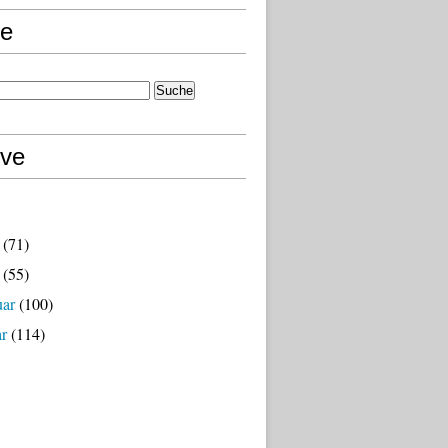
e
ive
(71)
(55)
uar
(100)
ar
(114)