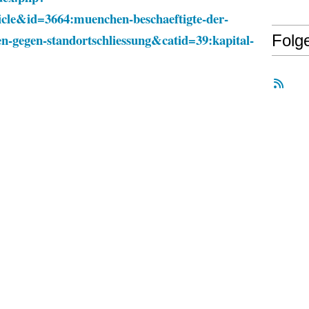
cle&id=3664:muenchen-beschaeftigte-der-
en-gegen-standortschliessung&catid=39:kapital-
Folg