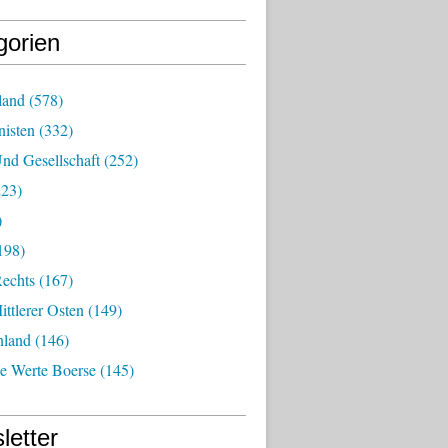
gorien
land
(578)
isten
(332)
nd Gesellschaft
(252)
23)
)
198)
echts
(167)
ttlerer Osten
(149)
nland
(146)
he Werte Boerse
(145)
letter