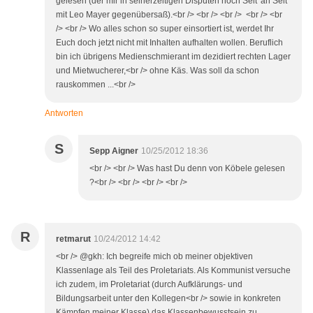
gelesen (der mir in seinerzeitigen Disputen noch Seit' an Seit'
mit Leo Mayer gegenübersaß).<br /> <br /> <br /> <br /> <br
/> <br /> Wo alles schon so super einsortiert ist, werdet Ihr
Euch doch jetzt nicht mit Inhalten aufhalten wollen. Beruflich
bin ich übrigens Medienschmierant im dezidiert rechten Lager
und Mietwucherer,<br /> ohne Käs. Was soll da schon
rauskommen ...<br />
Antworten
S
Sepp Aigner
10/25/2012 18:36
<br /> <br /> Was hast Du denn von Köbele gelesen
?<br /> <br /> <br /> <br />
R
retmarut
10/24/2012 14:42
<br /> @gkh: Ich begreife mich ob meiner objektiven
Klassenlage als Teil des Proletariats. Als Kommunist versuche
ich zudem, im Proletariat (durch Aufklärungs- und
Bildungsarbeit unter den Kollegen<br /> sowie in konkreten
Kämpfen meiner Klasse) das Klassenbewusstsein zu