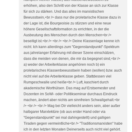
erhöhen, also den Schritt von der Klasse an sich zur Klasse
für sich zu stärken. Und das alles im marxistischen
Bewusstsein,<br /> dass nur die proletarische Klasse dazu in
der Lage ist, die Bourgeoisie zu stürzen und eine neue
höhere Gesellschaftsformation zu errichten, in der die
Ausbeutung des Menschen durch den Menschen<br />
beseitigt ist.<br /> <br /> <br /> Deine Klassenlage kenne ich
nicht. Ich kann allerdings zum "Gegenstandpunkt"-Spektrum
aus jahrelanger Erfahrung mit dieser Szene einschätzen,
dass die meisten von denen, die mir da begegnet sind,<br />
a) weder der Arbeiterklasse angehören noch b) ein
proletarisches Klassenbewusstsein haben (wollen) bzw. auch
nicht viel auf die Arbeiterklasse geben. Stattdessen viel
Rumgeschwalle und heiße<br /> Luft, kaschiert durch
akademische Worthülsen. Das mag auf Erstsemester und
Dozenten im SoWi- oder Politikseminar durchaus Eindruck
machen, ändert aber nichts am sinnfreien Schwallgehalt.<br
/> <br /> <br /> Mag bei Dir vielleicht anders sein, aber außer
halbgarer Marxlektüre (ob aus erster Hand oder via
"Gegenstandpunkt" sei mal dahingestellt) und galligen
Tiraden gegen vermeintliche<br /> "Traditionsmarxisten" habe
ich in den letzten Monaten Deinerseits auch nicht viel gehört.