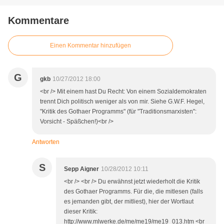
Kommentare
Einen Kommentar hinzufügen
G
gkb
10/27/2012 18:00
<br /> Mit einem hast Du Recht: Von einem Sozialdemokraten
trennt Dich politisch weniger als von mir. Siehe G.W.F. Hegel,
"Kritik des Gothaer Programms" (für "Traditionsmarxisten":
Vorsicht - Späßchen!)<br />
Antworten
S
Sepp Aigner
10/28/2012 10:11
<br /> <br /> Du erwähnst jetzt wiederholt die Kritik
des Gothaer Programms. Für die, die mitlesen (falls
es jemanden gibt, der mitliest), hier der Wortlaut
dieser Kritik:
http://www.mlwerke.de/me/me19/me19_013.htm <br