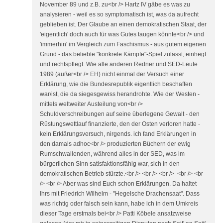
November 89 und z.B. zu<br /> Hartz IV gäbe es was zu
analysieren - weil es so symptomatisch ist, was da aufrecht
geblieben ist. Der Glaube an einen demokratischen Staat, der
'eigentlich' doch auch für was Gutes taugen könnte<br /> und
'immerhin' im Vergleich zum Faschismus - aus gutem eigenen
Grund - das beliebte "konkrete Kämpfe"-Spiel zulässt, einhegt
und rechtspflegt. Wie alle anderen Redner und SED-Leute
1989 (außer<br /> EH) nicht einmal der Versuch einer
Erklärung, wie die Bundesrepublik eigentlich beschaffen
war/ist, die da siegesgewiss herandrohte. Wie der Westen -
mittels weltweiter Austeilung von<br />
Schuldverschreibungen auf seine überlegene Gewalt - den
Rüstungswettlauf finanzierte, den der Osten verloren hatte -
kein Erklärungsversuch, nirgends. ich fand Erklärungen in
den damals adhoc<br /> produzierten Büchern der ewig
Rumschwallenden, während alles in der SED, was im
bürgerlichen Sinn satisfaktionsfähig war, sich in den
demokratischen Betrieb stürzte.<br /> <br /> <br /> <br /> <br
/> <br /> Aber was sind Euch schon Erklärungen. Da haltet
Ihrs mit Friedrich Wilhelm - "Hegelsche Drachensaat". Dass
was richtig oder falsch sein kann, habe ich in dem Umkreis
dieser Tage erstmals bei<br /> Patti Köbele ansatzweise