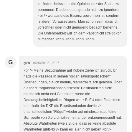
zu finden, heisst nur, die Quintessenz der Sache zu
benennen. Das bedeutet gerade nicht zu ignorieren,
<br /> woraus diese Essenz gewonnen ist, sondern
ist deren Voraussetzung. Mag schon sein, dass ich
vorschnell oder nicht genügend bedacht benenne.
Die Unfehlbarkeit will ich dem Papst nicht streitig<br
/> machen.<br /> <br /> <br /> <br />
G
gkb
10/26/2012 12:17
<br /> Meine Bezugnahme auf Köbele ziehe ich zurück. Ich
hatte die Passage in seinen "organisationspolitischen"
Überlegungen, die ich meinte, diametral falsch gelesen. Über
die<br /> "organisationspolitischen" Positionen 'an sich'
mache ich mehr erst Gedanken, wenn die
Deutungsbeliebigkeit zu Dingen wie z.B. EU oder Finankrise
innerhalb der DKP die Repräsentanten der<br />
unterschiedlichen "Flügel" wieder auf mindestens auf eine
Sichtweite von 0,5 Lichtjahren einander entgegengespült hat.
Absolute Wahrheiten (wie z.B. die, dass es keine absolute
Wahrheiten gibt)<br /> kann es ja eh nicht geben.<br />