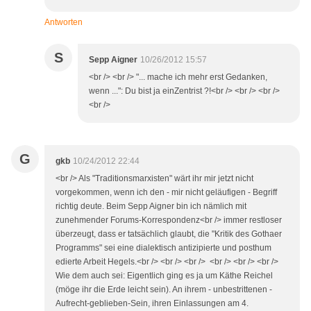
Antworten
S
Sepp Aigner
10/26/2012 15:57
<br /> <br /> "... mache ich mehr erst Gedanken,
wenn ...": Du bist ja einZentrist ?!<br /> <br /> <br />
<br />
G
gkb
10/24/2012 22:44
<br /> Als "Traditionsmarxisten" wärt ihr mir jetzt nicht
vorgekommen, wenn ich den - mir nicht geläufigen - Begriff
richtig deute. Beim Sepp Aigner bin ich nämlich mit
zunehmender Forums-Korrespondenz<br /> immer restloser
überzeugt, dass er tatsächlich glaubt, die "Kritik des Gothaer
Programms" sei eine dialektisch antizipierte und posthum
edierte Arbeit Hegels.<br /> <br /> <br /> <br /> <br /> <br />
Wie dem auch sei: Eigentlich ging es ja um Käthe Reichel
(möge ihr die Erde leicht sein). An ihrem - unbestrittenen -
Aufrecht-geblieben-Sein, ihren Einlassungen am 4.