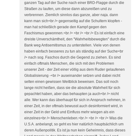
ganzen Tag auf der Suche nach einer BRD-Flagge durch die
Straßen zu laufen, um diese dann abzureißen und zu
verbrennen. Ziemlich sinnlos das ganze, aber naja. dann
kann man sich<br /> gegenseitig auf die Schultern klopfen -
man hat schließlich gerade den Kampf gegen den
Faschismus gewonnen.<br /> <br /> <br /> Es ist einfach eine
dreiste Unverschämtheit, den "Wahrheitsbewegten" durch die
Bank weg Antisemitismus zu unterstellen. Viele von denen
haben einfach besseres zu tun als ständig auf der Suche<br
/> nach sog. Faschos durch die Gegend zu ziehen. Es sind
einfach oftmals Menschen, die sich mit den Problemen
unserer Zeit - der Zeit einer völlig aus dem Ruder gelaufenen
Globalisierung -<br /> auseinander setzen und dabei nicht
selten einen gewissen Weitblick beweisen. Das soll noch
lange nicht heißen, dass sie die absolute Wahrheit für sich
gepachtet haben, aber das behaupten ja auch<br /> nicht
alle. Wer kann das überhaupt für sich in Anspruch nehmen, in
einer Zeit, in der oftmals bewusst auch desinformiert wird, in
einer Zeit in der Geld und Einfluss mehr wiegen als ein
einzelnes<br /> Menschenleben.<br /> <br /> <br /> Was die
U.S.A. anbelangt, so geht es hier natürlich hauptsächlich um
deren Außenpolitik. Es ist ja nun kein Geheimnis, dass dieses