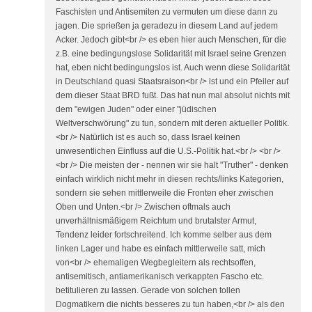
Faschisten und Antisemiten zu vermuten um diese dann zu
jagen. Die sprießen ja geradezu in diesem Land auf jedem
Acker. Jedoch gibt<br /> es eben hier auch Menschen, für die
z.B. eine bedingungslose Solidarität mit Israel seine Grenzen
hat, eben nicht bedingungslos ist. Auch wenn diese Solidarität
in Deutschland quasi Staatsraison<br /> ist und ein Pfeiler auf
dem dieser Staat BRD fußt. Das hat nun mal absolut nichts mit
dem "ewigen Juden" oder einer "jüdischen
Weltverschwörung" zu tun, sondern mit deren aktueller Politik.
<br /> Natürlich ist es auch so, dass Israel keinen
unwesentlichen Einfluss auf die U.S.-Politik hat.<br /> <br />
<br /> Die meisten der - nennen wir sie halt "Truther" - denken
einfach wirklich nicht mehr in diesen rechts/links Kategorien,
sondern sie sehen mittlerweile die Fronten eher zwischen
Oben und Unten.<br /> Zwischen oftmals auch
unverhältnismäßigem Reichtum und brutalster Armut,
Tendenz leider fortschreitend. Ich komme selber aus dem
linken Lager und habe es einfach mittlerweile satt, mich
von<br /> ehemaligen Wegbegleitern als rechtsoffen,
antisemitisch, antiamerikanisch verkappten Fascho etc.
betitulieren zu lassen. Gerade von solchen tollen
Dogmatikern die nichts besseres zu tun haben,<br /> als den