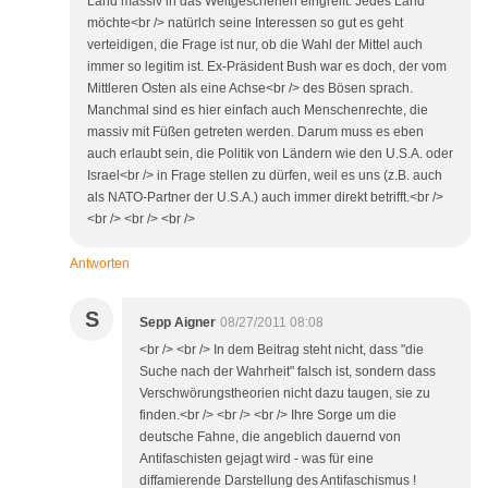
Land massiv in das Weltgeschehen eingreift. Jedes Land
möchte<br /> natürlch seine Interessen so gut es geht
verteidigen, die Frage ist nur, ob die Wahl der Mittel auch
immer so legitim ist. Ex-Präsident Bush war es doch, der vom
Mittleren Osten als eine Achse<br /> des Bösen sprach.
Manchmal sind es hier einfach auch Menschenrechte, die
massiv mit Füßen getreten werden. Darum muss es eben
auch erlaubt sein, die Politik von Ländern wie den U.S.A. oder
Israel<br /> in Frage stellen zu dürfen, weil es uns (z.B. auch
als NATO-Partner der U.S.A.) auch immer direkt betrifft.<br />
<br /> <br /> <br />
Antworten
S
Sepp Aigner
08/27/2011 08:08
<br /> <br /> In dem Beitrag steht nicht, dass "die
Suche nach der Wahrheit" falsch ist, sondern dass
Verschwörungstheorien nicht dazu taugen, sie zu
finden.<br /> <br /> <br /> Ihre Sorge um die
deutsche Fahne, die angeblich dauernd von
Antifaschisten gejagt wird - was für eine
diffamierende Darstellung des Antifaschismus !