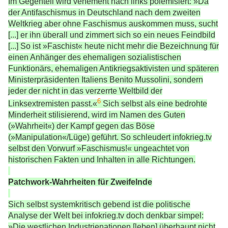
Im Gegenteil wird vehement nach links polemisiert: »Da
der Antifaschismus in Deutschland nach dem zweiten
Weltkrieg aber ohne Faschismus auskommen muss, sucht
[...] er ihn überall und zimmert sich so ein neues Feindbild
[...] So ist »Faschist« heute nicht mehr die Bezeichnung für
einen Anhänger des ehemaligen sozialistischen
Funktionärs, ehemaligen Antikriegsaktivisten und späteren
Ministerpräsidenten Italiens Benito Mussolini, sondern
jeder der nicht in das verzerrte Weltbild der
6
Linksextremisten passt.«
Sich selbst als eine bedrohte
Minderheit stilisierend, wird im Namen des Guten
(»Wahrheit«) der Kampf gegen das Böse
(»Manipulation«/Lüge) geführt. So schleudert infokrieg.tv
selbst den Vorwurf »Faschismus!« ungeachtet von
historischen Fakten und Inhalten in alle Richtungen.
Patchwork-Wahrheiten für Zweifelnde
Sich selbst systemkritisch gebend ist die politische
Analyse der Welt bei infokrieg.tv doch denkbar simpel:
»Die westlichen Industrienationen [leben] überhaupt nicht