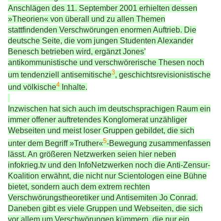
Anschlägen des 11. September 2001 erhielten dessen
»Theorien« von überall und zu allen Themen
stattfindenden Verschwörungen enormen Auftrieb. Die
deutsche Seite, die vom jungen Studenten Alexander
Benesch betrieben wird, ergänzt Jones’
antikommunistische und verschwörerische Thesen noch
3
um tendenziell antisemitische
, geschichtsrevisionistische
4
und völkische
Inhalte.
Inzwischen hat sich auch im deutschsprachigen Raum ein
immer offener auftretendes Konglomerat unzähliger
Webseiten und meist loser Gruppen gebildet, die sich
5
unter dem Begriff »Truther«
-Bewegung zusammenfassen
lässt. An größeren Netzwerken seien hier neben
infokrieg.tv und den InfoNetzwerken noch die Anti-Zensur-
Koalition erwähnt, die nicht nur Scientologen eine Bühne
bietet, sondern auch dem extrem rechten
Verschwörungstheoretiker und Antisemiten Jo Conrad.
Daneben gibt es viele Gruppen und Webseiten, die sich
vor allem um Verschwörungen kümmern, die nur ein