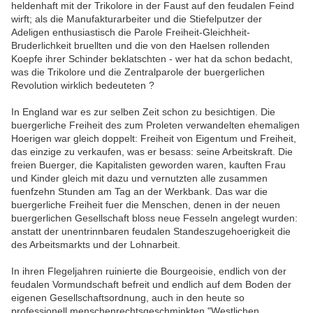
heldenhaft mit der Trikolore in der Faust auf den feudalen Feind
wirft; als die Manufakturarbeiter und die Stiefelputzer der
Adeligen enthusiastisch die Parole Freiheit-Gleichheit-
Bruderlichkeit bruellten und die von den Haelsen rollenden
Koepfe ihrer Schinder beklatschten - wer hat da schon bedacht,
was die Trikolore und die Zentralparole der buergerlichen
Revolution wirklich bedeuteten ?
In England war es zur selben Zeit schon zu besichtigen. Die
buergerliche Freiheit des zum Proleten verwandelten ehemaligen
Hoerigen war gleich doppelt: Freiheit von Eigentum und Freiheit,
das einzige zu verkaufen, was er besass: seine Arbeitskraft. Die
freien Buerger, die Kapitalisten geworden waren, kauften Frau
und Kinder gleich mit dazu und vernutzten alle zusammen
fuenfzehn Stunden am Tag an der Werkbank. Das war die
buergerliche Freiheit fuer die Menschen, denen in der neuen
buergerlichen Gesellschaft bloss neue Fesseln angelegt wurden:
anstatt der unentrinnbaren feudalen Standeszugehoerigkeit die
des Arbeitsmarkts und der Lohnarbeit.
In ihren Flegeljahren ruinierte die Bourgeoisie, endlich von der
feudalen Vormundschaft befreit und endlich auf dem Boden der
eigenen Gesellschaftsordnung, auch in den heute so
professionell menschenrechtsgeschminkten "Westlichen