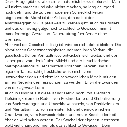
Diese Frage gibt es, aber sie ist natuerlich bloss rhetorisch. Man
will nichts machen und wird nichts machen, so lang es irgend
noch geht, und die zu den modernen Schrecklichkeiten
abgesonderte Moral ist der Ablass, den es bei den
einschlaegigen NGOs preiswert zu kaufen gibt. Auch das Mitleid
und das ein wenig gutgemachte schlechte Gewissen nimmt
marktfoermige Gestalt an: Dauerauftrag fuer Aerzte ohne
Grenzen.
Aber weil die Geschichte listig ist, wird es nicht dabei bleiben. Die
historischen Gesetzmaessigkeiten nehmen ihren Verlauf, die
gesellschaftlichen Verhaeltnisse entwickeln sich weiter, und der
Uebergang vom denkfaulen Mitleid und der heuchlerischen
Metropolenmoral zu ernsthaftem kritischen Denken und zur
eigenen Tat braucht gluecklicherweise nicht vom
unzuverlaessigen und ziemlich schwaechlichen Mitleid mit den
armen Negerkindern erzwungen zu werden. Er wird erzwungen
von der
eigenen
Lage.
Auch in Hinsicht auf diese ist vorlaeufig noch von allerhand
Tiefsinnigkeiten die Rede - von Postmoderne und Globalisierung,
von Sachzwaengen und Umweltbewusstsein, von Positivdenken
und Mentaltraining, vom innersten Ich und demokratischen
Grundwerten, vom Bewussterleben und neuer Bescheidenheit.
Aber es wird schon werden. Der Stachel der eigenen Interessen
piekt viel unangenehmer als das schlechte Gewissen. Dem