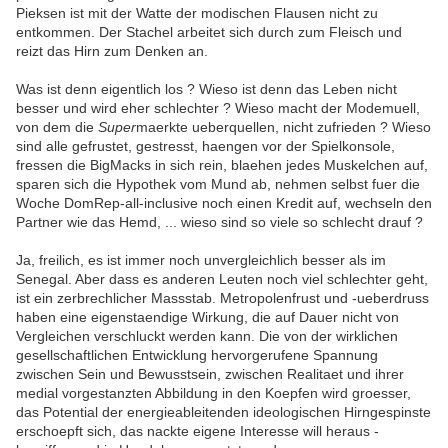
Pieksen ist mit der Watte der modischen Flausen nicht zu
entkommen. Der Stachel arbeitet sich durch zum Fleisch und
reizt das Hirn zum Denken an.
Was ist denn eigentlich los ? Wieso ist denn das Leben nicht
besser und wird eher schlechter ? Wieso macht der Modemuell,
von dem die
Super
maerkte ueberquellen, nicht zufrieden ? Wieso
sind alle gefrustet, gestresst, haengen vor der Spielkonsole,
fressen die BigMacks in sich rein, blaehen jedes Muskelchen auf,
sparen sich die Hypothek vom Mund ab, nehmen selbst fuer die
Woche DomRep-all-inclusive noch einen Kredit auf, wechseln den
Partner wie das Hemd, ... wieso sind so viele so schlecht drauf ?
Ja, freilich, es ist immer noch unvergleichlich besser als im
Senegal. Aber dass es anderen Leuten noch viel schlechter geht,
ist ein zerbrechlicher Massstab. Metropolenfrust und -ueberdruss
haben eine eigenstaendige Wirkung, die auf Dauer nicht von
Vergleichen verschluckt werden kann. Die von der wirklichen
gesellschaftlichen Entwicklung hervorgerufene Spannung
zwischen Sein und Bewusstsein, zwischen Realitaet und ihrer
medial vorgestanzten Abbildung in den Koepfen wird groesser,
das Potential der energieableitenden ideologischen Hirngespinste
erschoepft sich, das nackte eigene Interesse will heraus -