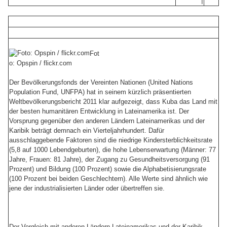
|
Fot
o: Opspin / flickr.com
Der Bevölkerungsfonds der Vereinten Nationen (United Nations
Population Fund, UNFPA) hat in seinem kürzlich präsentierten
Weltbevölkerungsbericht 2011 klar aufgezeigt, dass Kuba das Land mit
der besten humanitären Entwicklung in Lateinamerika ist. Der
Vorsprung gegenüber den anderen Ländern Lateinamerikas und der
Karibik beträgt demnach ein Vierteljahrhundert. Dafür
ausschlaggebende Faktoren sind die niedrige Kindersterblichkeitsrate
(5,8 auf 1000 Lebendgeburten), die hohe Lebenserwartung (Männer: 77
Jahre, Frauen: 81 Jahre), der Zugang zu Gesundheitsversorgung (91
Prozent) und Bildung (100 Prozent) sowie die Alphabetisierungsrate
(100 Prozent bei beiden Geschlechtern). Alle Werte sind ähnlich wie
jene der industrialisierten Länder oder übertreffen sie.
Der Vergleich mit anderen Ländern Lateinamerikas und der Karibik,