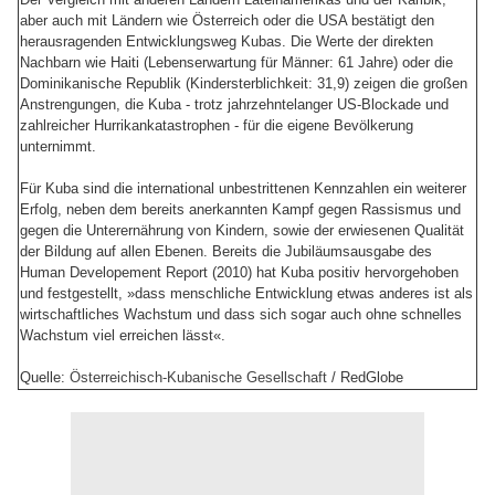
aber auch mit Ländern wie Österreich oder die USA bestätigt den
herausragenden Entwicklungsweg Kubas. Die Werte der direkten
Nachbarn wie Haiti (Lebenserwartung für Männer: 61 Jahre) oder die
Dominikanische Republik (Kindersterblichkeit: 31,9) zeigen die großen
Anstrengungen, die Kuba - trotz jahrzehntelanger US-Blockade und
zahlreicher Hurrikankatastrophen - für die eigene Bevölkerung
unternimmt.
Für Kuba sind die international unbestrittenen Kennzahlen ein weiterer
Erfolg, neben dem bereits anerkannten Kampf gegen Rassismus und
gegen die Unterernährung von Kindern, sowie der erwiesenen Qualität
der Bildung auf allen Ebenen. Bereits die Jubiläumsausgabe des
Human Developement Report (2010) hat Kuba positiv hervorgehoben
und festgestellt, »dass menschliche Entwicklung etwas anderes ist als
wirtschaftliches Wachstum und dass sich sogar auch ohne schnelles
Wachstum viel erreichen lässt«.
Quelle:
Österreichisch-Kubanische Gesellschaft
/ RedGlobe