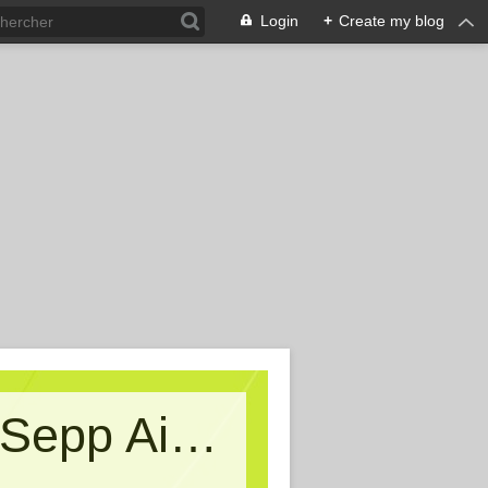
Login
+
Create my blog
Kritische Massen - Ein Blog von Sepp Aigner