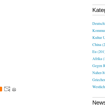
Kate
Deutsch
Kommun
Kultur U
China
(2
Eu
(201
Afrika
(
Gegen R
Naher-Mi
Grieche
Westlic
0
News