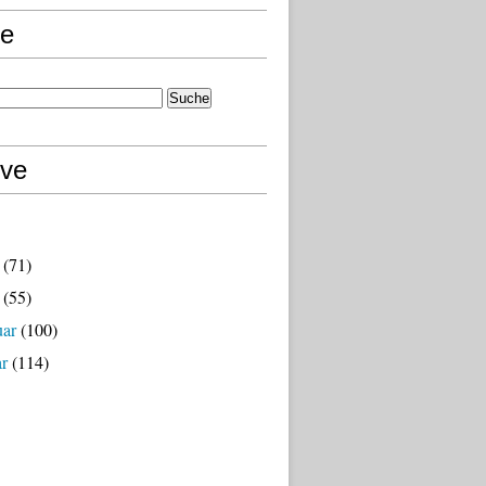
e
ive
(71)
(55)
uar
(100)
ar
(114)