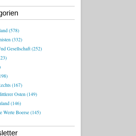
gorien
land
(578)
isten
(332)
nd Gesellschaft
(252)
23)
)
198)
echts
(167)
ttlerer Osten
(149)
nland
(146)
he Werte Boerse
(145)
letter