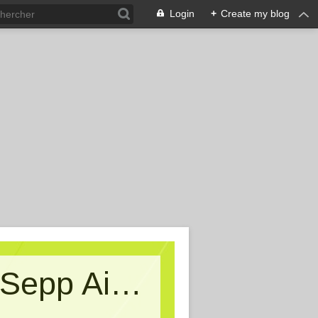
Login
+
Create my blog
Kritische Massen - Ein Blog von Sepp Aigner