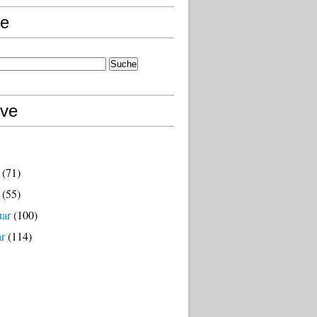
e
ive
(71)
(55)
uar
(100)
ar
(114)