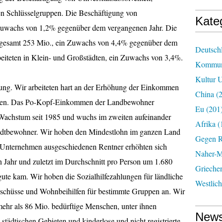
en Schlüsselgruppen. Die Beschäftigung von
Kate
 Zuwachs von 1,2% gegenüber dem vergangenen Jahr. Die
insgesamt 253 Mio., ein Zuwachs von 4,4% gegenüber dem
Deutsch
eiteten in Klein- und Großstädten, ein Zuwachs von 3,4%.
Kommun
Kultur U
lung. Wir arbeiteten hart an der Erhöhung der Einkommen
China
(2
men. Das Po-Kopf-Einkommen der Landbewohner
Eu
(201
e Wachstum seit 1985 und wuchs im zweiten aufeinander
Afrika
(
Stadtbewohner. Wir hoben den Mindestlohn im ganzen Land
Gegen R
s Unternehmen ausgeschiedenen Rentner erhöhten sich
Naher-Mi
n Jahr und zuletzt im Durchschnitt pro Person um 1.680
Grieche
te kam. Wir hoben die Sozialhilfezahlungen für ländliche
Westlic
uschüsse und Wohnbeihilfen für bestimmte Gruppen an. Wir
ehr als 86 Mio. bedürftige Menschen, unter ihnen
News
städtischen Gebieten und kinderlose und nicht registrierte