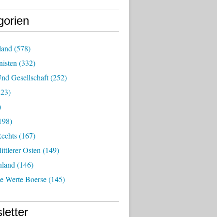
gorien
land
(578)
isten
(332)
nd Gesellschaft
(252)
23)
)
198)
echts
(167)
ttlerer Osten
(149)
nland
(146)
he Werte Boerse
(145)
letter