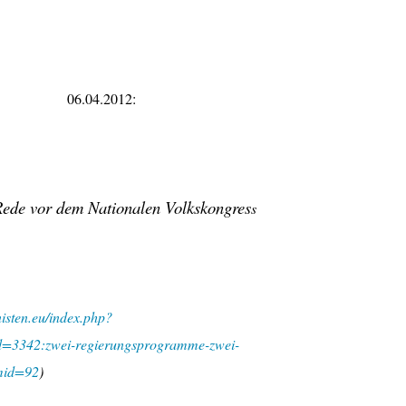
06.04.2012:
de vor dem Nationalen Volkskongres
s
sten.eu/index.php?
d=3342:zwei-regierungsprogramme-zwei-
emid=92
)