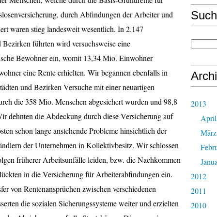
Such
tslosenversicherung, durch Abfindungen der Arbeiter und
ert waren stieg landesweit wesentlich. In 2.147
d Bezirken führten wird versuchsweise eine
ädtische Bewohner ein, womit 13,34 Mio. Einwohner
ohner eine Rente erhielten. Wir begannen ebenfalls in
Arch
tädten und Bezirken Versuche mit einer neuartigen
durch die 358 Mio. Menschen abgesichert wurden und 98,8
2013
Wir dehnten die Abdeckung durch diese Versicherung auf
April
sten schon lange anstehende Probleme hinsichtlich der
März
ndlern der Unternehmen in Kollektivbesitz. Wir schlossen
Febr
olgen früherer Arbeitsunfälle leiden, bzw. die Nachkommen
Janu
lückten in die Versicherung für Arbeiterabfindungen ein.
2012
nsfer von Rentenansprüchen zwischen verschiedenen
2011
serten die sozialen Sicherungssysteme weiter und erzielten
2010