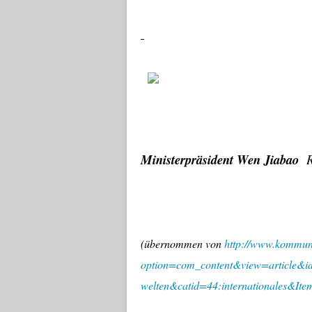
Ministerpräsident Wen Jiabao
Re
(übernommen von
http://www.kommuni
option=com_content&view=article&i
welten&catid=44:internationales&It