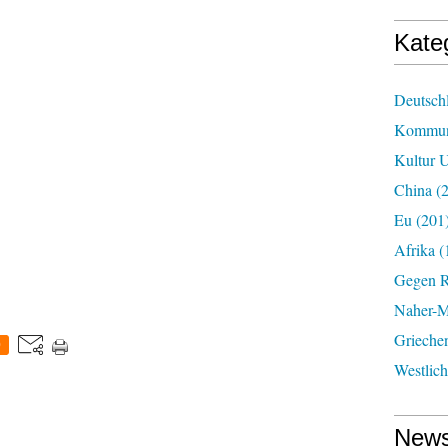
Kate
Deutsch
Kommun
Kultur U
China
(2
Eu
(201
Afrika
(
Gegen R
Naher-Mi
Grieche
0
Westlic
News