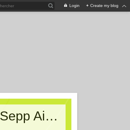
Login
+
Create my blog
Kritische Massen - Ein Blog von Sepp Aigner