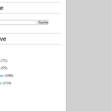
e
ive
(71)
(55)
uar
(100)
ar
(114)