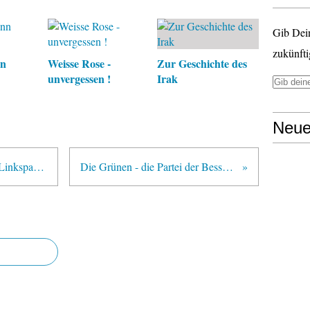
Gib Dei
zukünfti
nn
Weisse Rose -
Zur Geschichte des
unvergessen !
Irak
Neue
Kommunistische Plattform in der Linkspartei: Was vertritt sie ?
Die Grünen - die Partei der Besserverdienenden, 2