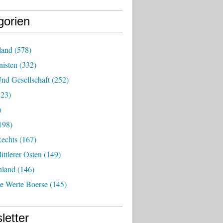
gorien
land
(578)
isten
(332)
nd Gesellschaft
(252)
23)
)
198)
echts
(167)
ttlerer Osten
(149)
nland
(146)
he Werte Boerse
(145)
letter