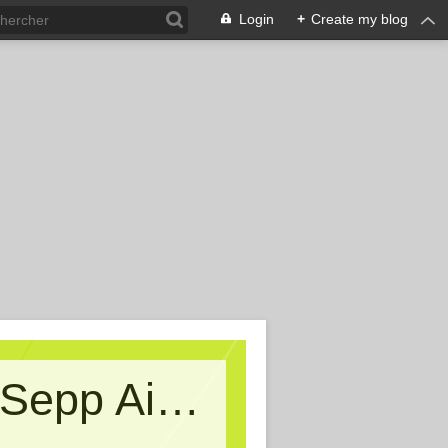
Login
+
Create my blog
Kritische Massen - Ein Blog von Sepp Aigner