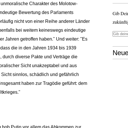
 unmoralische Charakter des Molotow-
indeutige Bewertung des Parlaments
Gib Dei
läufig nicht von einer Reihe anderer Länder
zukünfti
benfalls bei weitem keineswegs eindeutige
r Jahren getroffen haben." Und weiter: "Es
ass die in den Jahren 1934 bis 1939
Neue
durch diverse Pakte und Verträge die
oralischer Sicht unakzeptabel und aus
r Sicht sinnlos, schädlich und gefährlich
e insgesamt haben zur Tragödie geführt: dem
tkrieges."
hob Putin vor allem das Abkommen zur