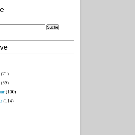
e
ive
(71)
(55)
uar
(100)
ar
(114)