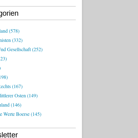
gorien
land
(578)
isten
(332)
nd Gesellschaft
(252)
23)
)
198)
echts
(167)
ttlerer Osten
(149)
nland
(146)
he Werte Boerse
(145)
letter