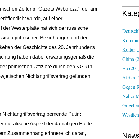
olnischen Zeitung "Gazeta Wyborcza", der am
Kate
eröffentlicht wurde, auf einer
 der Westerplatte hat sich der russische
Deutsch
ssisch-polnischen Beziehungen und den
Kommun
gkeiten der Geschichte des 20. Jahrhunderts
Kultur U
eachtung haben dabei erwartungsgemäß die
China
(2
er polnischen Offiziere durch den KGB in
Eu
(201
jetischen Nichtangriffsvertrag gefunden.
Afrika
(
Gegen R
Naher-Mi
Grieche
Nichtangriffsvertrag bemerkte Putin:
Westlic
er moralische Aspekt der damaligen Politik
esem Zusammenhang erinnere ich daran,
News