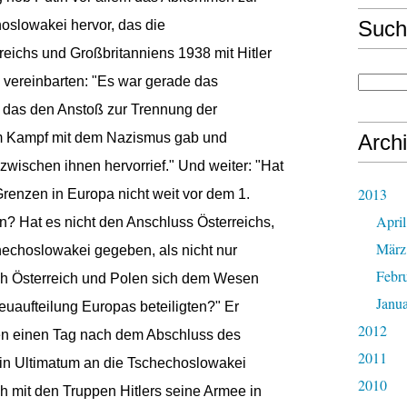
Such
oslowakei hervor, das die
reichs und Großbritanniens 1938 mit Hitler
 vereinbarten: "Es war gerade das
as den Anstoß zur Trennung der
im Kampf mit dem Nazismus gab und
Arch
zwischen ihnen hervorrief." Und weiter: "Hat
2013
enzen in Europa nicht weit vor dem 1.
April
 Hat es nicht den Anschluss Österreichs,
März
hechoslowakei gegeben, als nicht nur
Febr
h Österreich und Polen sich dem Wesen
Janu
Neuaufteilung Europas beteiligten?" Er
2012
len einen Tag nach dem Abschluss des
2011
 Ultimatum an die Tschechoslowakei
2010
ch mit den Truppen Hitlers seine Armee in