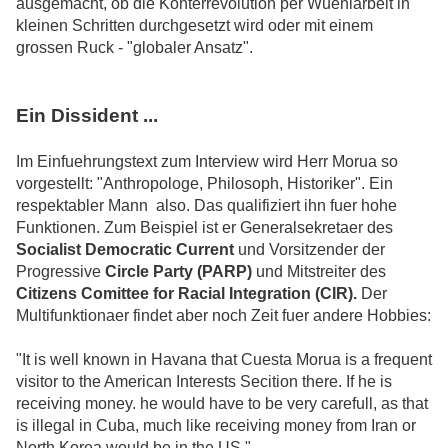
ausgemacht, ob die Konterrevolution per Wuehlarbeit in
kleinen Schritten durchgesetzt wird oder mit einem
grossen Ruck - "globaler Ansatz".
Ein Dissident ...
Im Einfuehrungstext zum Interview wird Herr Morua so
vorgestellt: "Anthropologe, Philosoph, Historiker". Ein
respektabler Mann also. Das qualifiziert ihn fuer hohe
Funktionen. Zum Beispiel ist er Generalsekretaer des
Socialist Democratic Current
und Vorsitzender der
Progressive
Circle Party (PARP)
und Mitstreiter des
Citizens Comittee for Racial Integration (CIR).
Der
Multifunktionaer findet aber noch Zeit fuer andere Hobbies:
"It is well known in Havana that Cuesta Morua is a frequent
visitor to the American Interests Secition there. If he is
receiving money. he would have to be very carefull, as that
is illegal in Cuba, much like receiving money from Iran or
North Korea would be in the US."