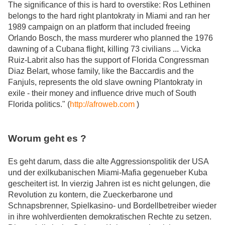
The significance of this is hard to overstike: Ros Lethinen
belongs to the hard right plantokraty in Miami and ran her
1989 campaign on an platform that included freeing
Orlando Bosch, the mass murderer who planned the 1976
dawning of a Cubana flight, killing 73 civilians ... Vicka
Ruiz-Labrit also has the support of Florida Congressman
Diaz Belart, whose family, like the Baccardis and the
Fanjuls, represents the old slave owning Plantokraty in
exile - their money and influence drive much of South
Florida politics." (
http://afroweb.com
)
Worum geht es ?
Es geht darum, dass die alte Aggressionspolitik der USA
und der exilkubanischen Miami-Mafia gegenueber Kuba
gescheitert ist. In vierzig Jahren ist es nicht gelungen, die
Revolution zu kontern, die Zueckerbarone und
Schnapsbrenner, Spielkasino- und Bordellbetreiber wieder
in ihre wohlverdienten demokratischen Rechte zu setzen.