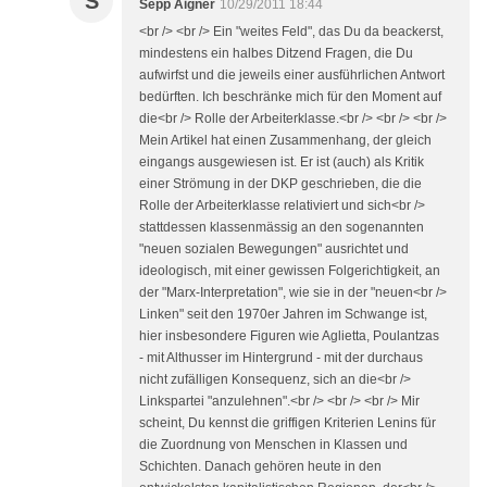
S
Sepp Aigner
10/29/2011 18:44
<br /> <br /> Ein "weites Feld", das Du da beackerst,
mindestens ein halbes Ditzend Fragen, die Du
aufwirfst und die jeweils einer ausführlichen Antwort
bedürften. Ich beschränke mich für den Moment auf
die<br /> Rolle der Arbeiterklasse.<br /> <br /> <br />
Mein Artikel hat einen Zusammenhang, der gleich
eingangs ausgewiesen ist. Er ist (auch) als Kritik
einer Strömung in der DKP geschrieben, die die
Rolle der Arbeiterklasse relativiert und sich<br />
stattdessen klassenmässig an den sogenannten
"neuen sozialen Bewegungen" ausrichtet und
ideologisch, mit einer gewissen Folgerichtigkeit, an
der "Marx-Interpretation", wie sie in der "neuen<br />
Linken" seit den 1970er Jahren im Schwange ist,
hier insbesondere Figuren wie Aglietta, Poulantzas
- mit Althusser im Hintergrund - mit der durchaus
nicht zufälligen Konsequenz, sich an die<br />
Linkspartei "anzulehnen".<br /> <br /> <br /> Mir
scheint, Du kennst die griffigen Kriterien Lenins für
die Zuordnung von Menschen in Klassen und
Schichten. Danach gehören heute in den