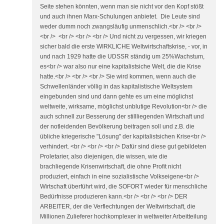
Seite stehen könnten, wenn man sie nicht vor den Kopf stößt
und auch ihnen Marx-Schulungen anbietet. Die Leute sind
weder dumm noch zwangsläufig unmenschlich.<br /> <br />
<br /> <br /> <br /> <br /> Und nicht zu vergessen, wir kriegen
sicher bald die erste WIRKLICHE Weltwirtschaftskrise, - vor, in
und nach 1929 hatte die UDSSR ständig um 25%Wachstum,
es<br /> war also nur eine kapitalistsiche Welt, die die Krise
hatte.<br /> <br /> <br /> Sie wird kommen, wenn auch die
Schwellenländer völlig in das kapitalistische Weltsystem
eingebunden sind und dann gehte es um eine möglichst
weltweite, wirksame, möglichst unblutige Revolution<br /> die
auch schnell zur Besserung der stillliegenden Wirtschaft und
der notleidenden Bevölkerung beitragen soll und z.B. die
übliche kriegerische "Lösung" der kapitalistsichen Krise<br />
verhindert. <br /> <br /> <br /> Dafür sind diese gut gebildeten
Proletarier, also diejenigen, die wissen, wie die
brachliegende Krisenwirtschaft, die ohne Profit nicht
produziert, einfach in eine sozialistische Volkseigene<br />
Wirtschaft überführt wird, die SOFORT wieder für menschliche
Bedürfnisse produzieren kann.<br /> <br /> <br /> DER
ARBEITER, der die Verflechtungen der Weltwirtschaft, die
Millionen Zulieferer hochkomplexer in weltweiter Arbeitteilung