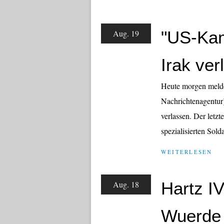
"US-Kam
Aug. 19
Irak ver
Heute morgen melde
Nachrichtenagentur
verlassen. Der letz
spezialisierten Sol
WEITERLESEN
Hartz I
Aug. 18
Wuerde