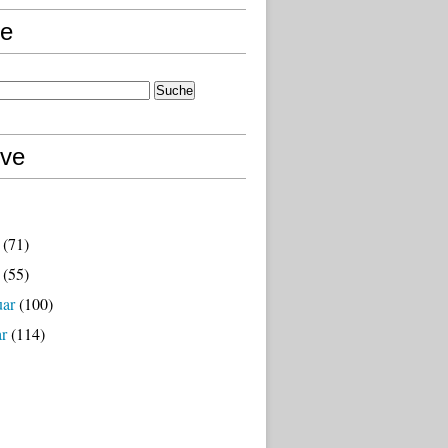
e
ive
(71)
(55)
uar
(100)
ar
(114)