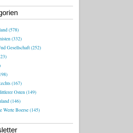
gorien
land
(578)
isten
(332)
nd Gesellschaft
(252)
23)
)
198)
echts
(167)
ttlerer Osten
(149)
nland
(146)
he Werte Boerse
(145)
letter