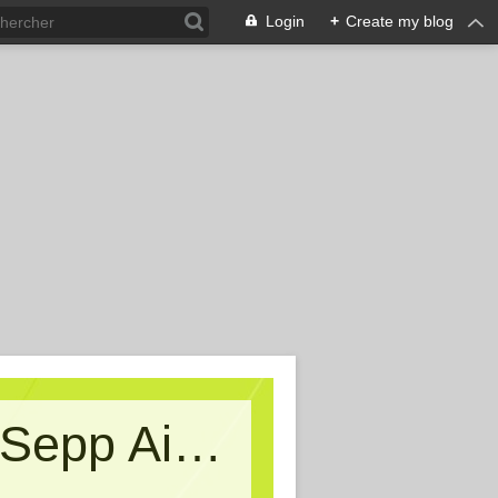
Login
+
Create my blog
Kritische Massen - Ein Blog von Sepp Aigner