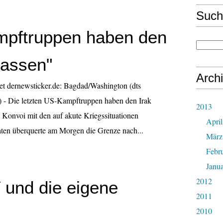
Such
pftruppen haben den
lassen"
Arch
t dernewsticker.de: Bagdad/Washington (dts
) - Die letzten US-Kampftruppen haben den Irak
2013
te Konvoi mit den auf akute Kriegssituationen
April
daten überquerte am Morgen die Grenze nach...
März
Febr
Janu
2012
V und die eigene
2011
2010