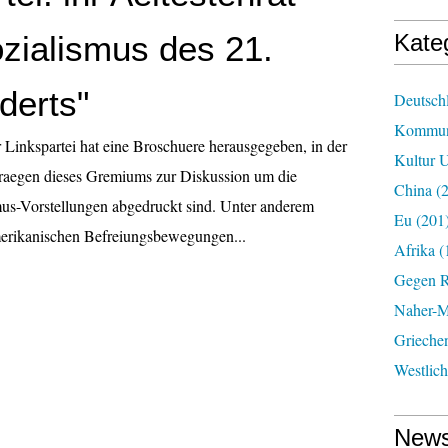
zialismus des 21.
Kate
derts"
Deutsch
Kommun
r Linkspartei hat eine Broschuere herausgegeben, in der
Kultur U
traegen dieses Gremiums zur Diskussion um die
China
(2
us-Vorstellungen abgedruckt sind. Unter anderem
Eu
(201
merikanischen Befreiungsbewegungen...
Afrika
(
Gegen R
Naher-Mi
Grieche
Westlic
News