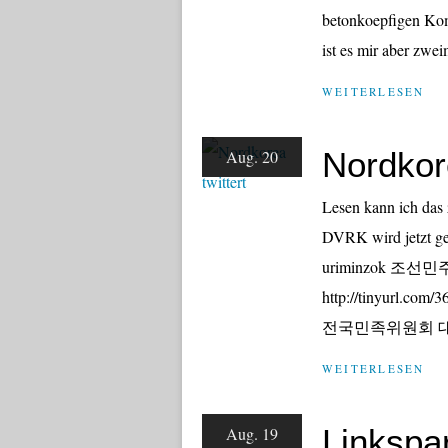
betonkoepfigen Komm
ist es mir aber zweim
WEITERLESEN
Nordkore
Aug. 20
Lesen kann ich das z
DVRK wird jetzt get
uriminzok 
http://tinyurl.co
전국민족위원회 대
WEITERLESEN
Linkspar
Aug. 19