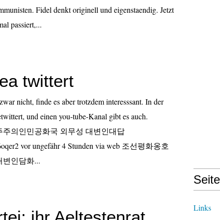
unisten. Fidel denkt originell und eigenstaendig. Jetzt
al passiert,...
a twittert
war nicht, finde es aber trotzdem interesssant. In der
wittert, und einen you-tube-Kanal gibt es auch.
조선민주주의인민공화국 외무성 대변인대답
m/36oqer2 vor ungefähr 4 Stunden via web 조선평화옹호
변인담화...
Seit
Links
tei: ihr Aeltestenrat