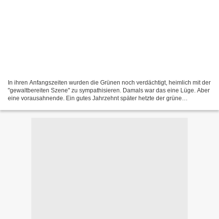
In ihren Anfangszeiten wurden die Grünen noch verdächtigt, heimlich mit der
"gewaltbereiten Szene" zu sympathisieren. Damals war das eine Lüge. Aber
eine vorausahnende. Ein gutes Jahrzehnt später hetzte der grüne
Aussenminister mit dem unglaublichen Auschwitz-Vergleich...