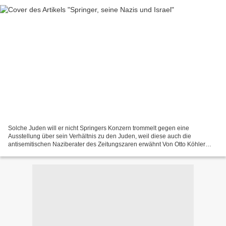
Solche Juden will er nicht Springers Konzern trommelt gegen eine
Ausstellung über sein Verhältnis zu den Juden, weil diese auch die
antisemitischen Naziberater des Zeitungszaren erwähnt Von Otto Köhler
Paul Karl Schmidt, hier im Mai 1939 mit Reichsaußenminister...