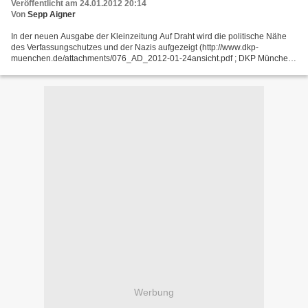
Veröffentlicht am 24.01.2012 20:14
Von
Sepp Aigner
In der neuen Ausgabe der Kleinzeitung Auf Draht wird die politische Nähe
des Verfassungschutzes und der Nazis aufgezeigt (http://www.dkp-
muenchen.de/attachments/076_AD_2012-01-24ansicht.pdf ; DKP München
und Gruppe KAZ): Nach einem Banküberfall flog in...
Werbung