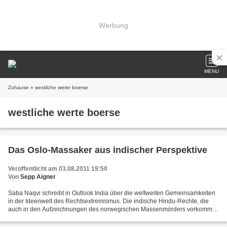
Werbung
MENU
Zuhause
» westliche werte boerse
westliche werte boerse
Das Oslo-Massaker aus indischer Perspektive
Veröffentlicht am 03.08.2011 19:50
Von
Sepp Aigner
Saba Naqvi schreibt in Outlook India über die weltweiten Gemeinsamkeiten
in der Ideenwelt des Rechtsextremismus. Die indische Hindu-Rechte, die
auch in den Aufzeichnungen des norwegischen Massenmörders vorkommt,
streitet natürlich ebenso jede Gemeinsamkeit...