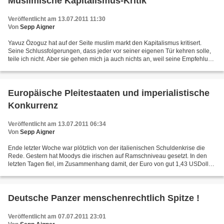
Muslimische Kapitalismus-Kritik
Veröffentlicht am 13.07.2011 11:30
Von
Sepp Aigner
Yavuz Özoguz hat auf der Seite muslim markt den Kapitalismus kritisert.
Seine Schlussfolgerungen, dass jeder vor seiner eigenen Tür kehren solle,
teile ich nicht. Aber sie gehen mich ja auch nichts an, weil seine Empfehlung
seinen Mitgläubigen gilt, zu...
Europäische Pleitestaaten und imperialistische
Konkurrenz
Veröffentlicht am 13.07.2011 06:34
Von
Sepp Aigner
Ende letzter Woche war plötzlich von der italienischen Schuldenkrise die
Rede. Gestern hat Moodys die irischen auf Ramschniveau gesetzt. In den
letzten Tagen fiel, im Zusammenhang damit, der Euro von gut 1,43 USDollar
auf gut 1,38. Moodys ist in US-Eigentum....
Deutsche Panzer menschenrechtlich Spitze !
Veröffentlicht am 07.07.2011 23:01