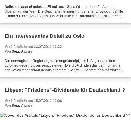
Selbst mit dem elendesten Elend noch Geschäfte machen ? - Aber ja.
Überall auf der Welt. Die Geschäfte heissen Hungerhilfe, Entwicklungshilfe
... immer kommt jedenfqalls das Wort Hilfe vor. Durchaus nicht zu Unrecht.
Wer da (sich selber) hilft und wem...
Ein interessantes Detail zu Oslo
Veröffentlicht am 23.07.2011 17:22
Von
Sepp Aigner
Die norwegische Regierung hatte angekündigt, am 1. August aus dem
Luftkrieg gegen Libyen auszusteigen. Die USA dinden das gar nicht gut (
http://www.tagesschau.de/ausland/nato382.html ). Gestern das Massaker in
Oslo. Heute verlautbart die norwegische...
Libyen: "Friedens"-Dividende für Deutschland ?
Veröffentlicht am 15.07.2011 12:06
Von
Sepp Aigner