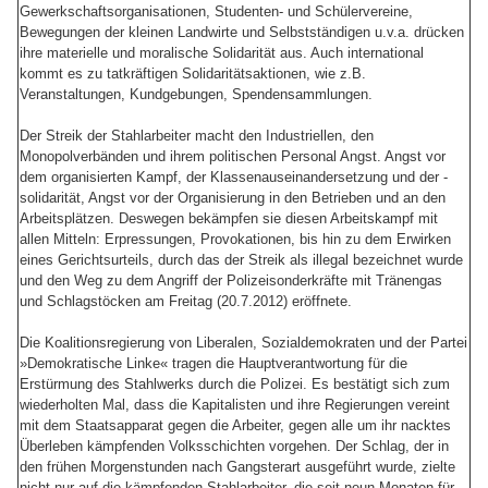
Gewerkschaftsorganisationen, Studenten- und Schülervereine,
Bewegungen der kleinen Landwirte und Selbstständigen u.v.a. drücken
ihre materielle und moralische Solidarität aus. Auch international
kommt es zu tatkräftigen Solidaritätsaktionen, wie z.B.
Veranstaltungen, Kundgebungen, Spendensammlungen.
Der Streik der Stahlarbeiter macht den Industriellen, den
Monopolverbänden und ihrem politischen Personal Angst. Angst vor
dem organisierten Kampf, der Klassenauseinandersetzung und der -
solidarität, Angst vor der Organisierung in den Betrieben und an den
Arbeitsplätzen. Deswegen bekämpfen sie diesen Arbeitskampf mit
allen Mitteln: Erpressungen, Provokationen, bis hin zu dem Erwirken
eines Gerichtsurteils, durch das der Streik als illegal bezeichnet wurde
und den Weg zu dem Angriff der Polizeisonderkräfte mit Tränengas
und Schlagstöcken am Freitag (20.7.2012) eröffnete.
Die Koalitionsregierung von Liberalen, Sozialdemokraten und der Partei
»Demokratische Linke« tragen die Hauptverantwortung für die
Erstürmung des Stahlwerks durch die Polizei. Es bestätigt sich zum
wiederholten Mal, dass die Kapitalisten und ihre Regierungen vereint
mit dem Staatsapparat gegen die Arbeiter, gegen alle um ihr nacktes
Überleben kämpfenden Volksschichten vorgehen. Der Schlag, der in
den frühen Morgenstunden nach Gangsterart ausgeführt wurde, zielte
nicht nur auf die kämpfenden Stahlarbeiter, die seit neun Monaten für