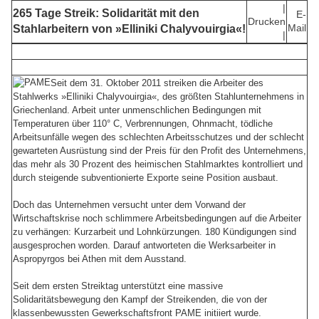
|
265 Tage Streik: Solidarität mit den
E-
Drucken
Mail
Stahlarbeitern von »Elliniki Chalyvouirgia«!
|
Seit dem 31. Oktober 2011 streiken die Arbeiter des
Stahlwerks »Elliniki Chalyvouirgia«, des größten Stahlunternehmens in
Griechenland. Arbeit unter unmenschlichen Bedingungen mit
Temperaturen über 110° C, Verbrennungen, Ohnmacht, tödliche
Arbeitsunfälle wegen des schlechten Arbeitsschutzes und der schlecht
gewarteten Ausrüstung sind der Preis für den Profit des Unternehmens,
das mehr als 30 Prozent des heimischen Stahlmarktes kontrolliert und
durch steigende subventionierte Exporte seine Position ausbaut.
Doch das Unternehmen versucht unter dem Vorwand der
Wirtschaftskrise noch schlimmere Arbeitsbedingungen auf die Arbeiter
zu verhängen: Kurzarbeit und Lohnkürzungen. 180 Kündigungen sind
ausgesprochen worden. Darauf antworteten die Werksarbeiter in
Aspropyrgos bei Athen mit dem Ausstand.
Seit dem ersten Streiktag unterstützt eine massive
Solidaritätsbewegung den Kampf der Streikenden, die von der
klassenbewussten Gewerkschaftsfront PAME initiiert wurde.