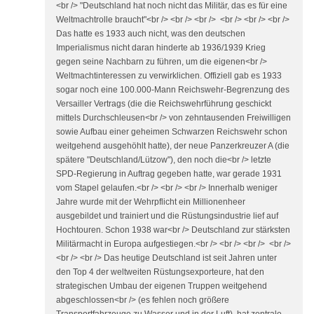
<br /> "Deutschland hat noch nicht das Militär, das es für eine
Weltmachtrolle braucht"<br /> <br /> <br /> <br /> <br /> <br />
Das hatte es 1933 auch nicht, was den deutschen
Imperialismus nicht daran hinderte ab 1936/1939 Krieg
gegen seine Nachbarn zu führen, um die eigenen<br />
Weltmachtinteressen zu verwirklichen. Offiziell gab es 1933
sogar noch eine 100.000-Mann Reichswehr-Begrenzung des
Versailler Vertrags (die die Reichswehrführung geschickt
mittels Durchschleusen<br /> von zehntausenden Freiwilligen
sowie Aufbau einer geheimen Schwarzen Reichswehr schon
weitgehend ausgehöhlt hatte), der neue Panzerkreuzer A (die
spätere "Deutschland/Lützow"), den noch die<br /> letzte
SPD-Regierung in Auftrag gegeben hatte, war gerade 1931
vom Stapel gelaufen.<br /> <br /> <br /> Innerhalb weniger
Jahre wurde mit der Wehrpflicht ein Millionenheer
ausgebildet und trainiert und die Rüstungsindustrie lief auf
Hochtouren. Schon 1938 war<br /> Deutschland zur stärksten
Militärmacht in Europa aufgestiegen.<br /> <br /> <br /> <br />
<br /> <br /> Das heutige Deutschland ist seit Jahren unter
den Top 4 der weltweiten Rüstungsexporteure, hat den
strategischen Umbau der eigenen Truppen weitgehend
abgeschlossen<br /> (es fehlen noch größere