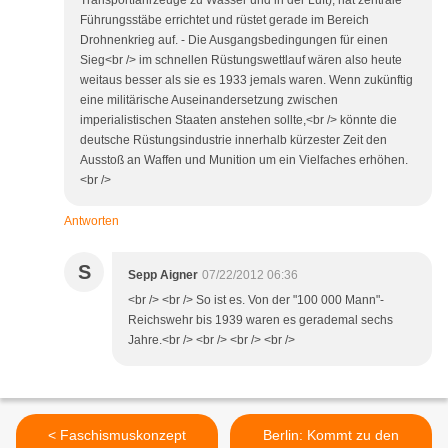
Transportfahrzeuge zu Wasser und in der Luft), hat zentrale
Führungsstäbe errichtet und rüstet gerade im Bereich
Drohnenkrieg auf. - Die Ausgangsbedingungen für einen
Sieg<br /> im schnellen Rüstungswettlauf wären also heute
weitaus besser als sie es 1933 jemals waren. Wenn zukünftig
eine militärische Auseinandersetzung zwischen
imperialistischen Staaten anstehen sollte,<br /> könnte die
deutsche Rüstungsindustrie innerhalb kürzester Zeit den
Ausstoß an Waffen und Munition um ein Vielfaches erhöhen.
<br />
Antworten
S
Sepp Aigner
07/22/2012 06:36
<br /> <br /> So ist es. Von der "100 000 Mann"-
Reichswehr bis 1939 waren es gerademal sechs
Jahre.<br /> <br /> <br /> <br />
< Faschismuskonzept
Berlin: Kommt zu den