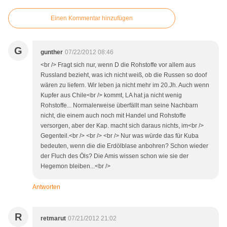
Einen Kommentar hinzufügen
G
gunther
07/22/2012 08:46
<br /> Fragt sich nur, wenn D die Rohstoffe vor allem aus
Russland bezieht, was ich nicht weiß, ob die Russen so doof
wären zu liefern. Wir leben ja nicht mehr im 20.Jh. Auch wenn
Kupfer aus Chile<br /> kommt, LA hat ja nicht wenig
Rohstoffe... Normalerweise überfällt man seine Nachbarn
nicht, die einem auch noch mit Handel und Rohstoffe
versorgen, aber der Kap. macht sich daraus nichts, im<br />
Gegenteil.<br /> <br /> <br /> Nur was würde das für Kuba
bedeuten, wenn die die Erdölblase anbohren? Schon wieder
der Fluch des Öls? Die Amis wissen schon wie sie der
Hegemon bleiben...<br />
Antworten
R
retmarut
07/21/2012 21:02