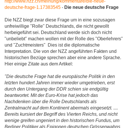
http://www.nzz.ch/meinung/kommentare/die-neue-
deutsche-frage-1.17383545
-
Die neue deutsche Frage
Die NZZ biegt zwar diese Frage um in eine sozusagen
unfreiwillige "Rolle" Deutschlands, die nicht gewollt
herbeigeführt sei. Deutschland werde sich doch nicht
"unbeliebt" machen wollen mit der Rolle des "Oberlehrers"
und "Zuchtmeisters" Dies ist die diplomatische
Interpretation. Die von der NZZ angeführten Fakten und
historischen Bezüge sprechen aber eine andere Sprache.
Hier einige Zitate aus dem Artikel:
"Die deutsche Frage hat die europäische Politik in den
letzten hundert Jahren immer wieder umgetrieben, erst
durch den Untergang der DDR schien sie endgültig
beantwortet. Mit der Euro-Krise hat jedoch das
Nachdenken über die Rolle Deutschlands als
Zentralmacht auf dem Kontinent abermals eingesetzt. ....
Bereits kursiert der Begriff des Vierten Reichs, und nicht
wenige greifen ungeniert in den historischen Fundus, um
Berliner Politiker als Epigonen deutschen Grössenwahns