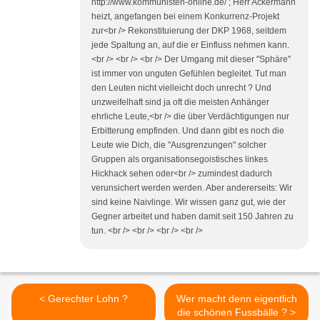
http://www.kommunisten-online.de/ ; Herr Ackermann
heizt, angefangen bei einem Konkurrenz-Projekt
zur<br /> Rekonstituierung der DKP 1968, seitdem
jede Spaltung an, auf die er Einfluss nehmen kann.
<br /> <br /> <br /> Der Umgang mit dieser "Sphäre"
ist immer von unguten Gefühlen begleitet. Tut man
den Leuten nicht vielleicht doch unrecht ? Und
unzweifelhaft sind ja oft die meisten Anhänger
ehrliche Leute,<br /> die über Verdächtigungen nur
Erbitterung empfinden. Und dann gibt es noch die
Leute wie Dich, die "Ausgrenzungen" solcher
Gruppen als organisationsegoistisches linkes
Hickhack sehen oder<br /> zumindest dadurch
verunsichert werden werden. Aber andererseits: Wir
sind keine Naivlinge. Wir wissen ganz gut, wie der
Gegner arbeitet und haben damit seit 150 Jahren zu
tun. <br /> <br /> <br /> <br />
< Gerechter Lohn ?
Wer macht denn eigentlich
die schönen Fussbälle ? >