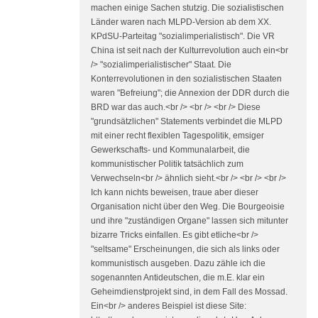
machen einige Sachen stutzig. Die sozialistischen
Länder waren nach MLPD-Version ab dem XX.
KPdSU-Parteitag "sozialimperialistisch". Die VR
China ist seit nach der Kulturrevolution auch ein<br
/> "sozialimperialistischer" Staat. Die
Konterrevolutionen in den sozialistischen Staaten
waren "Befreiung"; die Annexion der DDR durch die
BRD war das auch.<br /> <br /> <br /> Diese
"grundsätzlichen" Statements verbindet die MLPD
mit einer recht flexiblen Tagespolitik, emsiger
Gewerkschafts- und Kommunalarbeit, die
kommunistischer Politik tatsächlich zum
Verwechseln<br /> ähnlich sieht.<br /> <br /> <br />
Ich kann nichts beweisen, traue aber dieser
Organisation nicht über den Weg. Die Bourgeoisie
und ihre "zuständigen Organe" lassen sich mitunter
bizarre Tricks einfallen. Es gibt etliche<br />
"seltsame" Erscheinungen, die sich als links oder
kommunistisch ausgeben. Dazu zähle ich die
sogenannten Antideutschen, die m.E. klar ein
Geheimdienstprojekt sind, in dem Fall des Mossad.
Ein<br /> anderes Beispiel ist diese Site: