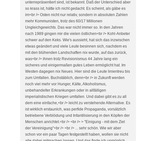
unterrepräsentiert sind, ist bekannt. Daß der Unterschied aber
so krass ist, hätte ich nicht gedacht. Es scheint, als gäbe es
im<br /> Osten nicht nur relativ, sondern in absoluten Zahlen
mehr Kommunisten, trotz des 60/17 Millionen
Ungleichgewichts. Das war nicht immer so. In den Jahren
nach 1989 gingen mir die vielen östlichen<br /> Kohl-Anbeter
schwer auf den Keks. Wie's aussieht, hat sich das inzwischen
etwas geändert und viele Leute besinnen sich, nachdem es
mit den blühenden Landschaften nix wurde, auf das zurück,
was<br /> ihnen trotz Revisionismus 44 Jahre lang ein
sicheres und einigermaßen gutes Leben ermöglicht hat. Im
Westen dagegen nix Neues. Hier sind die Leute linientreu bis
zum Umfallen. Buchstäblich, denn<br /> in Zukunft werden
noch viel mehr vor Hunger, Kälte, Alkoholismus,
unbehandelter Erkrankungen oder in allfälligen
imperialistischen Kriegen umfallen. Und dabei gibt es zu all
dem eine einfache,<br /> leicht zu verstehende Alternative. Es
ist wirklich erstaunlch, was perfide Propaganda, vorsätzlich
betriebene Verblödung und Infantilisierung in den Köpfen der
Menschen anrichtet.<br /> <br /> > "Einigung - mit dem Ziel
der Vereinigung"<br /> <br /> ... sehr schön. Wie wir aber
schon vor ein paar Tagen festgestellt haben, wollen sie nicht
alle dabei mitmachen lassen. Und das finde ich unmöglich,