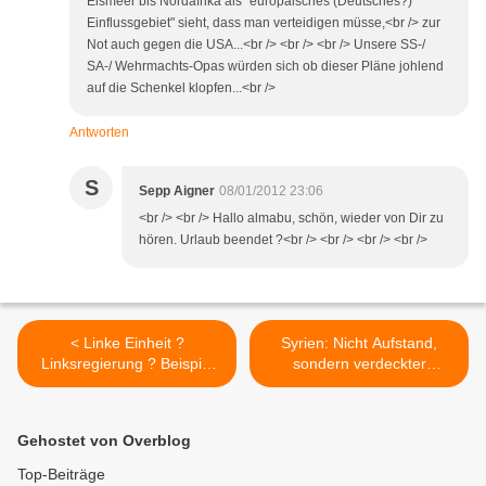
Eismeer bis Nordafrika als "europäisches (Deutsches?)
Einflussgebiet" sieht, dass man verteidigen müsse,<br /> zur
Not auch gegen die USA...<br /> <br /> <br /> Unsere SS-/
SA-/ Wehrmachts-Opas würden sich ob dieser Pläne johlend
auf die Schenkel klopfen...<br />
Antworten
S
Sepp Aigner
08/01/2012 23:06
<br /> <br /> Hallo almabu, schön, wieder von Dir zu
hören. Urlaub beendet ?<br /> <br /> <br /> <br />
< Linke Einheit ?
Syrien: Nicht Aufstand,
Linksregierung ? Beispiel
sondern verdeckter
Griechenland
Angriffskrieg >
Gehostet von Overblog
Top-Beiträge