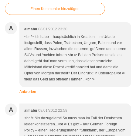
Einen Kommentar hinzufügen
A
almabu
08/01/2012 23:20
<br /> Ich habe – hauptsächlich in Kroatien – im Urlaub
festgestellt, dass Polen, Tschechen, Ungarn, Balten und vor
allem Russen, inzwischen die neueren, größeren und teueren
SUVs und Yachten fahren.<br /> Bei den Preisen um die es
dabei geht darf man vermuten, dass dieser neureiche
Mittelstand diese Pracht kreditfinanziert hat und damit die
Opfer von Morgen darstellt? Der Eindruck: In Osteuropa<br />
fließt das Geld aus offenen Hähnen...<br />
Antworten
A
almabu
08/01/2012 22:58
<br /> Nix dazugelernt! So muss man im Fall der Deutschen
leider konstatieren...<br /> Es gibt – laut German Foreign
Policy – einen Regierungsnahen "Stinktank", der Europa vom