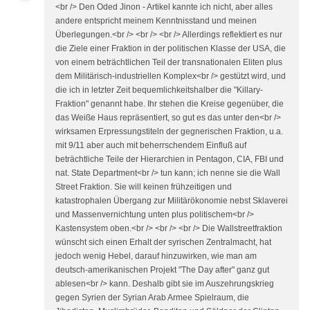
<br /> Den Oded Jinon - Artikel kannte ich nicht, aber alles
andere entspricht meinem Kenntnisstand und meinen
Überlegungen.<br /> <br /> <br /> Allerdings reflektiert es nur
die Ziele einer Fraktion in der politischen Klasse der USA, die
von einem beträchtlichen Teil der transnationalen Eliten plus
dem Militärisch-industriellen Komplex<br /> gestützt wird, und
die ich in letzter Zeit bequemlichkeitshalber die "Killary-
Fraktion" genannt habe. Ihr stehen die Kreise gegenüber, die
das Weiße Haus repräsentiert, so gut es das unter den<br />
wirksamen Erpressungstiteln der gegnerischen Fraktion, u.a.
mit 9/11 aber auch mit beherrschendem Einfluß auf
beträchtliche Teile der Hierarchien in Pentagon, CIA, FBI und
nat. State Department<br /> tun kann; ich nenne sie die Wall
Street Fraktion. Sie will keinen frühzeitigen und
katastrophalen Übergang zur Militärökonomie nebst Sklaverei
und Massenvernichtung unten plus politischem<br />
Kastensystem oben.<br /> <br /> <br /> Die Wallstreetfraktion
wünscht sich einen Erhalt der syrischen Zentralmacht, hat
jedoch wenig Hebel, darauf hinzuwirken, wie man am
deutsch-amerikanischen Projekt "The Day after" ganz gut
ablesen<br /> kann. Deshalb gibt sie im Auszehrungskrieg
gegen Syrien der Syrian Arab Armee Spielraum, die