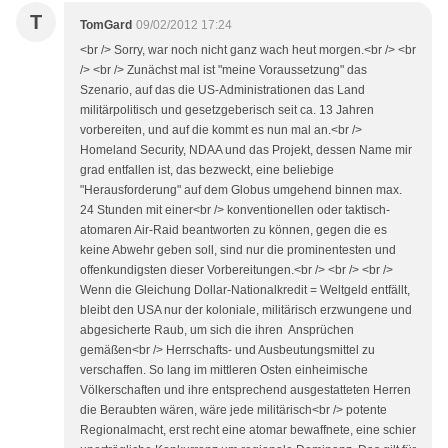
T
TomGard
09/02/2012 17:24
<br /> Sorry, war noch nicht ganz wach heut morgen.<br /> <br
/> <br /> Zunächst mal ist "meine Voraussetzung" das
Szenario, auf das die US-Administrationen das Land
militärpolitisch und gesetzgeberisch seit ca. 13 Jahren
vorbereiten, und auf die kommt es nun mal an.<br />
Homeland Security, NDAA und das Projekt, dessen Name mir
grad entfallen ist, das bezweckt, eine beliebige
"Herausforderung" auf dem Globus umgehend binnen max.
24 Stunden mit einer<br /> konventionellen oder taktisch-
atomaren Air-Raid beantworten zu können, gegen die es
keine Abwehr geben soll, sind nur die prominentesten und
offenkundigsten dieser Vorbereitungen.<br /> <br /> <br />
Wenn die Gleichung Dollar-Nationalkredit = Weltgeld entfällt,
bleibt den USA nur der koloniale, militärisch erzwungene und
abgesicherte Raub, um sich die ihren Ansprüchen
gemäßen<br /> Herrschafts- und Ausbeutungsmittel zu
verschaffen. So lang im mittleren Osten einheimische
Völkerschaften und ihre entsprechend ausgestatteten Herren
die Beraubten wären, wäre jede militärisch<br /> potente
Regionalmacht, erst recht eine atomar bewaffnete, eine schier