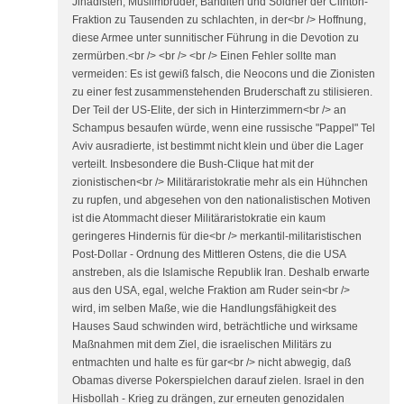
Jihadisten, Muslimbrüder, Banditen und Söldner der Clinton-
Fraktion zu Tausenden zu schlachten, in der<br /> Hoffnung,
diese Armee unter sunnitischer Führung in die Devotion zu
zermürben.<br /> <br /> <br /> Einen Fehler sollte man
vermeiden: Es ist gewiß falsch, die Neocons und die Zionisten
zu einer fest zusammenstehenden Bruderschaft zu stilisieren.
Der Teil der US-Elite, der sich in Hinterzimmern<br /> an
Schampus besaufen würde, wenn eine russische "Pappel" Tel
Aviv ausradierte, ist bestimmt nicht klein und über die Lager
verteilt. Insbesondere die Bush-Clique hat mit der
zionistischen<br /> Militäraristokratie mehr als ein Hühnchen
zu rupfen, und abgesehen von den nationalistischen Motiven
ist die Atommacht dieser Militäraristokratie ein kaum
geringeres Hindernis für die<br /> merkantil-militaristischen
Post-Dollar - Ordnung des Mittleren Ostens, die die USA
anstreben, als die Islamische Republik Iran. Deshalb erwarte
aus den USA, egal, welche Fraktion am Ruder sein<br />
wird, im selben Maße, wie die Handlungsfähigkeit des
Hauses Saud schwinden wird, beträchtliche und wirksame
Maßnahmen mit dem Ziel, die israelischen Militärs zu
entmachten und halte es für gar<br /> nicht abwegig, daß
Obamas diverse Pokerspielchen darauf zielen. Israel in den
Hisbollah - Krieg zu drängen, zur erneuten genozidalen