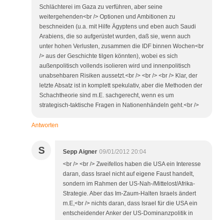
Schlächterei im Gaza zu verführen, aber seine
weitergehenden<br /> Optionen und Ambitionen zu
beschneiden (u.a. mit Hilfe Ägyptens und eben auch Saudi
Arabiens, die so aufgerüstet wurden, daß sie, wenn auch
unter hohen Verlusten, zusammen die IDF binnen Wochen<br
/> aus der Geschichte tilgen könnten), wobei es sich
außenpolitisch vollends isolieren wird und innenpolitisch
unabsehbaren Risiken aussetzt.<br /> <br /> <br /> Klar, der
letzte Absatz ist in komplett spekulativ, aber die Methoden der
Schachtheorie sind m.E. sachgerecht, wenn es um
strategisch-taktische Fragen in Nationenhändeln geht.<br />
Antworten
S
Sepp Aigner
09/01/2012 20:04
<br /> <br /> Zweifellos haben die USA ein Interesse
daran, dass Israel nicht auf eigene Faust handelt,
sondern im Rahmen der US-Nah-/Mittelost/Afrika-
Strategie. Aber das Im-Zaum-Halten Israels ändert
m.E,<br /> nichts daran, dass Israel für die USA ein
entscheidender Anker der US-Dominanzpolitik in