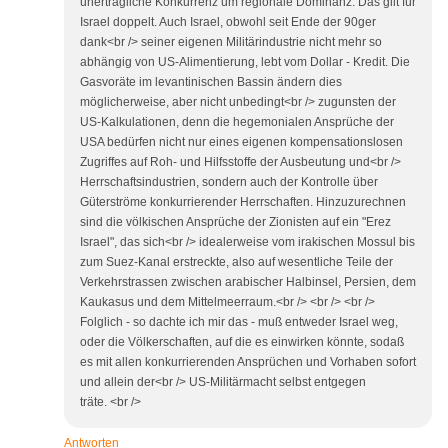
unerträgliche Konkurrenz um regionale Dominanz. Das gilt für
Israel doppelt. Auch Israel, obwohl seit Ende der 90ger
dank<br /> seiner eigenen Militärindustrie nicht mehr so
abhängig von US-Alimentierung, lebt vom Dollar - Kredit. Die
Gasvoräte im levantinischen Bassin ändern dies
möglicherweise, aber nicht unbedingt<br /> zugunsten der
US-Kalkulationen, denn die hegemonialen Ansprüche der
USA bedürfen nicht nur eines eigenen kompensationslosen
Zugriffes auf Roh- und Hilfsstoffe der Ausbeutung und<br />
Herrschaftsindustrien, sondern auch der Kontrolle über
Güterströme konkurrierender Herrschaften. Hinzuzurechnen
sind die völkischen Ansprüche der Zionisten auf ein "Erez
Israel", das sich<br /> idealerweise vom irakischen Mossul bis
zum Suez-Kanal erstreckte, also auf wesentliche Teile der
Verkehrstrassen zwischen arabischer Halbinsel, Persien, dem
Kaukasus und dem Mittelmeerraum.<br /> <br /> <br />
Folglich - so dachte ich mir das - muß entweder Israel weg,
oder die Völkerschaften, auf die es einwirken könnte, sodaß
es mit allen konkurrierenden Ansprüchen und Vorhaben sofort
und allein der<br /> US-Militärmacht selbst entgegen
träte. <br />
Antworten