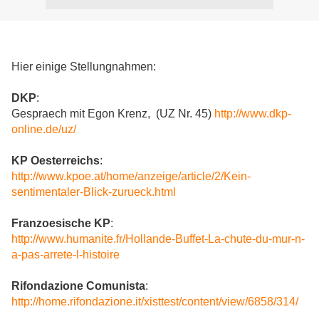
Hier einige Stellungnahmen:
DKP
:
Gespraech mit Egon Krenz, (UZ Nr. 45)
http://www.dkp-
online.de/uz/
KP Oesterreichs
:
http://www.kpoe.at/home/anzeige/article/2/Kein-
sentimentaler-Blick-zurueck.html
Franzoesische KP
:
http://www.humanite.fr/Hollande-Buffet-La-chute-du-mur-n-
a-pas-arrete-l-histoire
Rifondazione Comunista
:
http://home.rifondazione.it/xisttest/content/view/6858/314/