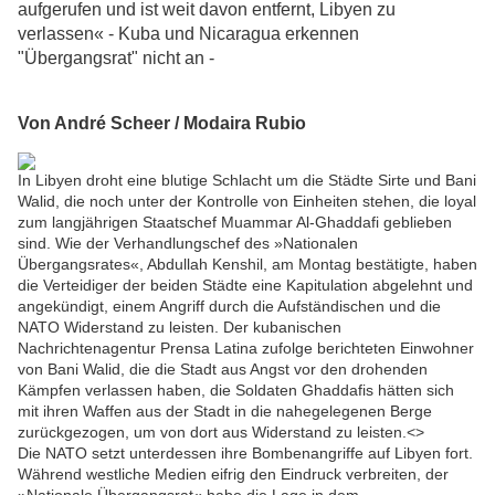
aufgerufen und ist weit davon entfernt, Libyen zu
verlassen« - Kuba und Nicaragua erkennen
"Übergangsrat" nicht an -
Von André Scheer / Modaira Rubio
In Libyen droht eine blutige Schlacht um die Städte Sirte und Bani
Walid, die noch unter der Kontrolle von Einheiten stehen, die loyal
zum langjährigen Staatschef Muammar Al-Ghaddafi geblieben
sind. Wie der Verhandlungschef des »Nationalen
Übergangsrates«, Abdullah Kenshil, am Montag bestätigte, haben
die Verteidiger der beiden Städte eine Kapitulation abgelehnt und
angekündigt, einem Angriff durch die Aufständischen und die
NATO Widerstand zu leisten. Der kubanischen
Nachrichtenagentur Prensa Latina zufolge berichteten Einwohner
von Bani Walid, die die Stadt aus Angst vor den drohenden
Kämpfen verlassen haben, die Soldaten Ghaddafis hätten sich
mit ihren Waffen aus der Stadt in die nahegelegenen Berge
zurückgezogen, um von dort aus Widerstand zu leisten.<>
Die NATO setzt unterdessen ihre Bombenangriffe auf Libyen fort.
Während westliche Medien eifrig den Eindruck verbreiten, der
»Nationale Übergangsrat« habe die Lage in dem