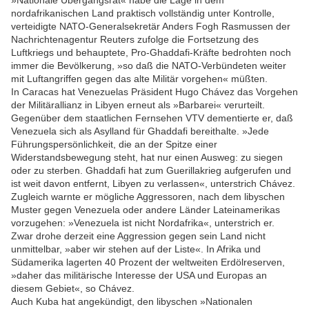
nordafrikanischen Land praktisch vollständig unter Kontrolle,
verteidigte NATO-Generalsekretär Anders Fogh Rasmussen der
Nachrichtenagentur Reuters zufolge die Fortsetzung des
Luftkriegs und behauptete, Pro-Ghaddafi-Kräfte bedrohten noch
immer die Bevölkerung, »so daß die NATO-Verbündeten weiter
mit Luftangriffen gegen das alte Militär vorgehen« müßten.
In Caracas hat Venezuelas Präsident Hugo Chávez das Vorgehen
der Militärallianz in Libyen erneut als »Barbarei« verurteilt.
Gegenüber dem staatlichen Fernsehen VTV dementierte er, daß
Venezuela sich als Asylland für Ghaddafi bereithalte. »Jede
Führungspersönlichkeit, die an der Spitze einer
Widerstandsbewegung steht, hat nur einen Ausweg: zu siegen
oder zu sterben. Ghaddafi hat zum Guerillakrieg aufgerufen und
ist weit davon entfernt, Libyen zu verlassen«, unterstrich Chávez.
Zugleich warnte er mögliche Aggressoren, nach dem libyschen
Muster gegen Venezuela oder andere Länder Lateinamerikas
vorzugehen: »Venezuela ist nicht Nord­afrika«, unterstrich er.
Zwar drohe derzeit eine Aggression gegen sein Land nicht
unmittelbar, »aber wir stehen auf der Liste«. In Afrika und
Südamerika lagerten 40 Prozent der weltweiten Erdölreserven,
»daher das militärische Interesse der USA und Europas an
diesem Gebiet«, so Chávez.
Auch Kuba hat angekündigt, den libyschen »Nationalen