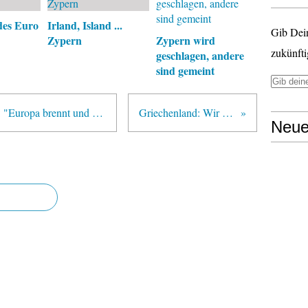
des Euro
Irland, Island ...
Gib Dei
Zypern
Zypern wird
zukünfti
geschlagen, andere
sind gemeint
Veranstaltungshinweis, Hannover: "Europa brennt und Deutschland pennt ?"
Griechenland: Wir oder die ...
Neue