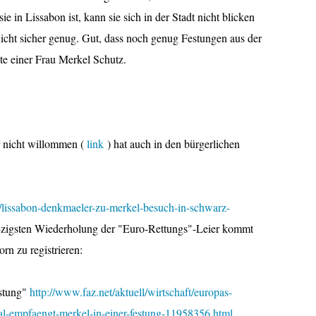
in Lissabon ist, kann sie sich in der Stadt nicht blicken
 nicht sicher genug. Gut, dass noch genug Festungen aus der
te einer Frau Merkel Schutz.
r nicht willommen (
link
) hat auch in den bürgerlichen
al/lissabon-denkmaeler-zu-merkel-besuch-in-schwarz-
-zigsten Wiederholung der "Euro-Rettungs"-Leier kommt
rn zu registrieren:
estung"
http://www.faz.net/aktuell/wirtschaft/europas-
gal-empfaengt-merkel-in-einer-festung-11958356.html
.