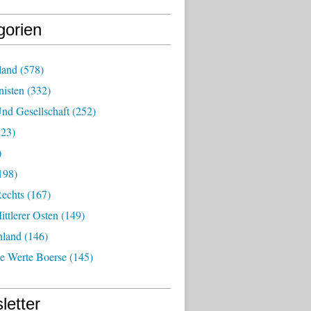
gorien
land
(578)
isten
(332)
nd Gesellschaft
(252)
23)
)
198)
echts
(167)
ttlerer Osten
(149)
nland
(146)
he Werte Boerse
(145)
letter