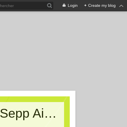
Login
+
Create my blog
Kritische Massen - Ein Blog von Sepp Aigner