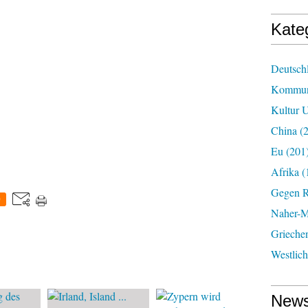
Kate
Deutsch
Kommun
Kultur U
China
(2
Eu
(201
Afrika
(
Gegen R
0
Naher-Mi
Grieche
Westlic
News