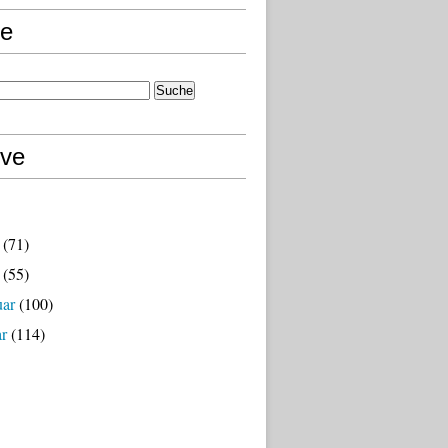
e
ive
(71)
(55)
uar
(100)
ar
(114)