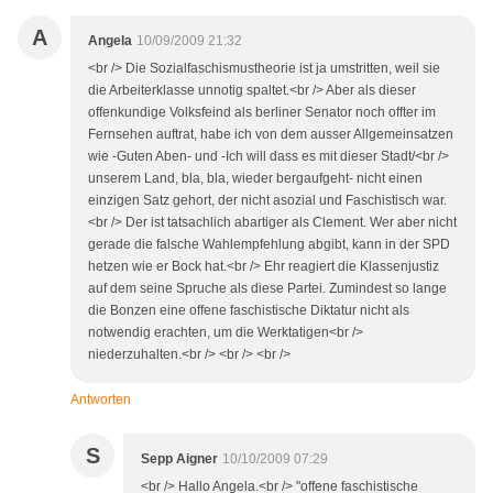
A
Angela
10/09/2009 21:32
<br /> Die Sozialfaschismustheorie ist ja umstritten, weil sie
die Arbeiterklasse unnotig spaltet.<br /> Aber als dieser
offenkundige Volksfeind als berliner Senator noch offter im
Fernsehen auftrat, habe ich von dem ausser Allgemeinsatzen
wie -Guten Aben- und -Ich will dass es mit dieser Stadt/<br />
unserem Land, bla, bla, wieder bergaufgeht- nicht einen
einzigen Satz gehort, der nicht asozial und Faschistisch war.
<br /> Der ist tatsachlich abartiger als Clement. Wer aber nicht
gerade die falsche Wahlempfehlung abgibt, kann in der SPD
hetzen wie er Bock hat.<br /> Ehr reagiert die Klassenjustiz
auf dem seine Spruche als diese Partei. Zumindest so lange
die Bonzen eine offene faschistische Diktatur nicht als
notwendig erachten, um die Werktatigen<br />
niederzuhalten.<br /> <br /> <br />
Antworten
S
Sepp Aigner
10/10/2009 07:29
<br /> Hallo Angela.<br /> "offene faschistische