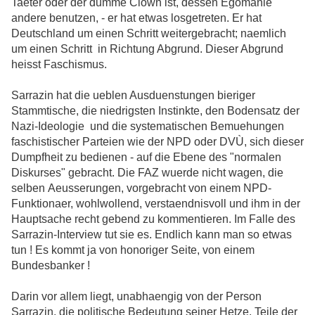
Taeter oder der dumme Clown ist, dessen Egomanie
andere benutzen, - er hat etwas losgetreten. Er hat
Deutschland um einen Schritt weitergebracht; naemlich
um einen Schritt in Richtung Abgrund. Dieser Abgrund
heisst Faschismus.
Sarrazin hat die ueblen Ausduenstungen bieriger
Stammtische, die niedrigsten Instinkte, den Bodensatz der
Nazi-Ideologie und die systematischen Bemuehungen
faschistischer Parteien wie der NPD oder DVÙ, sich dieser
Dumpfheit zu bedienen - auf die Ebene des "normalen
Diskurses" gebracht. Die FAZ wuerde nicht wagen, die
selben Aeusserungen, vorgebracht von einem NPD-
Funktionaer, wohlwollend, verstaendnisvoll und ihm in der
Hauptsache recht gebend zu kommentieren. Im Falle des
Sarrazin-Interview tut sie es. Endlich kann man so etwas
tun ! Es kommt ja von honoriger Seite, von einem
Bundesbanker !
Darin vor allem liegt, unabhaengig von der Person
Sarrazin, die politische Bedeutung seiner Hetze. Teile der