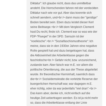
Diktatur": Ich glaube nicht, dass das unmittelbar
ansteht. Die Herrschenden fahren mit der verdeckten
Diktatur nach wie vor gut. Aber das koennte sich
schnell aendern, und<br /> dann muss der "geistige"
Boden bereitet sein. Eben dazu leistet dieser Kerl
seine Beitraege.<br /> Mit dem Vergleich Clement
hast Du recht, finde ich. Clement war so was wie der
FDP-"Fluegel" in der SPD. Sarrazin ist der
"voelkische".<br /> "Sozialfaschismustheorie": Ich
meine, dass sie in den 1930er Jahren eine negative
Rolle gespielt hat und dazu beigetragen hat, dass
die Aktioseinheit der Arbeiterklasse gegen die
faschistische<br /> Gefahr nicht, bzw. unzureichend,
zustande kam. Aber falsch war m.E. vor allem die
politische Orientierung, die aus der These abgeleitet
wurde. Ihr theoretischer Kerninhalt, naemlich dass
die<br /> Sozialdemokratie die vorletzte Reserve der
buergerlichen Herrschaft war, war dagegen m.E.
eher richtig, oder da war jedenfalls "viel dran".<br />
Das kann aber, denke ich, nicht einfach auf die
heutige Zeit uebertragen werden. Es ist ja nicht mehr
so, dass die Arbeiterklasse entlang der Linie