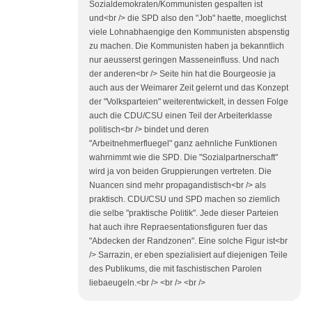
Sozialdemokraten/Kommunisten gespalten ist
und<br /> die SPD also den "Job" haette, moeglichst
viele Lohnabhaengige den Kommunisten abspenstig
zu machen. Die Kommunisten haben ja bekanntlich
nur aeusserst geringen Masseneinfluss. Und nach
der anderen<br /> Seite hin hat die Bourgeosie ja
auch aus der Weimarer Zeit gelernt und das Konzept
der "Volksparteien" weiterentwickelt, in dessen Folge
auch die CDU/CSU einen Teil der Arbeiterklasse
politisch<br /> bindet und deren
"Arbeitnehmerfluegel" ganz aehnliche Funktionen
wahrnimmt wie die SPD. Die "Sozialpartnerschaft"
wird ja von beiden Gruppierungen vertreten. Die
Nuancen sind mehr propagandistisch<br /> als
praktisch. CDU/CSU und SPD machen so ziemlich
die selbe "praktische Politik". Jede dieser Parteien
hat auch ihre Repraesentationsfiguren fuer das
"Abdecken der Randzonen". Eine solche Figur ist<br
/> Sarrazin, er eben spezialisiert auf diejenigen Teile
des Publikums, die mit faschistischen Parolen
liebaeugeln.<br /> <br /> <br />