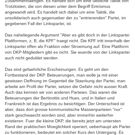
Zusammenhaengen. Es handelt sich um eine uebliche Taktik von
Trotzkisten, die von diesen unter dem Begriff Entrismus
angewandt wird. Es handelt sich dabei um eine Taktik, die
unsolidarisch auch gegenueber der zu "entrierenden" Partei, im
gegebenen Fall der Linkspartei, ist.
Das naheliegende Argument "Aber es gibt doch in der Linkspartei
Plattformen, z, B, die KPF" traegt nicht. Die KPF tritt innerhalb der
Linkspartei offen als Fraktion oder Stroemung auf. Eine Plattform
von DKP-Mitgliedern gibt es nicht. Sie wuerde von der Linkspartei
auch nicht geduldet werden.
Das sind gefaehrliche Erscheinungen. Es geht um den
Fortbestand der DKP. Beteuerungen, man wolle ja mit einer
gewissen Oeffnung im Gegenteil die Staerkung der Partei, man
arbeite am Profil der Partei, setzen die Gefahr nicht ausser Kraft.
Auch das kennen wir von anderen Parteien. Das waren die
Beteuerungen der Bertinottis und Hues, und in Italien und
Frankreich ist das Ergebnis zu besichtigen. Der Unterschied ist
aber, dass dort grosse kommunistische Massenparteien "nur"
stark geschwaecht worden sind, aber immerhin weiterhin
existieren. Fuer die kleine DKP, die bereits jetzt am untersten
Rand der praktischen Moeglichkeit operiert, ueberhaupt als Partei
zu funktionieren, bedeutet ein solcher Kurs den Untergang. Es