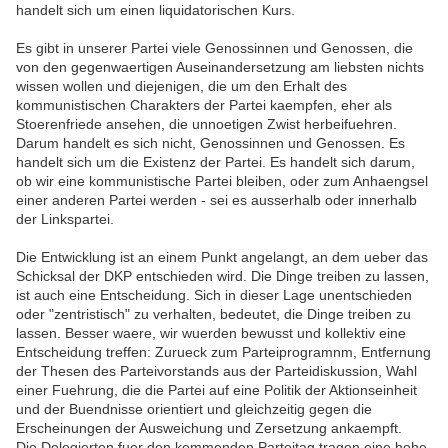
handelt sich um einen liquidatorischen Kurs.
Es gibt in unserer Partei viele Genossinnen und Genossen, die
von den gegenwaertigen Auseinandersetzung am liebsten nichts
wissen wollen und diejenigen, die um den Erhalt des
kommunistischen Charakters der Partei kaempfen, eher als
Stoerenfriede ansehen, die unnoetigen Zwist herbeifuehren.
Darum handelt es sich nicht, Genossinnen und Genossen. Es
handelt sich um die Existenz der Partei. Es handelt sich darum,
ob wir eine kommunistische Partei bleiben, oder zum Anhaengsel
einer anderen Partei werden - sei es ausserhalb oder innerhalb
der Linkspartei.
Die Entwicklung ist an einem Punkt angelangt, an dem ueber das
Schicksal der DKP entschieden wird. Die Dinge treiben zu lassen,
ist auch eine Entscheidung. Sich in dieser Lage unentschieden
oder "zentristisch" zu verhalten, bedeutet, die Dinge treiben zu
lassen. Besser waere, wir wuerden bewusst und kollektiv eine
Entscheidung treffen: Zurueck zum Parteiprogramnm, Entfernung
der Thesen des Parteivorstands aus der Parteidiskussion, Wahl
einer Fuehrung, die die Partei auf eine Politik der Aktionseinheit
und der Buendnisse orientiert und gleichzeitig gegen die
Erscheinungen der Ausweichung und Zersetzung ankaempft.
Die Delegierten fuer den kommenden Parteitag tragen eine hohe