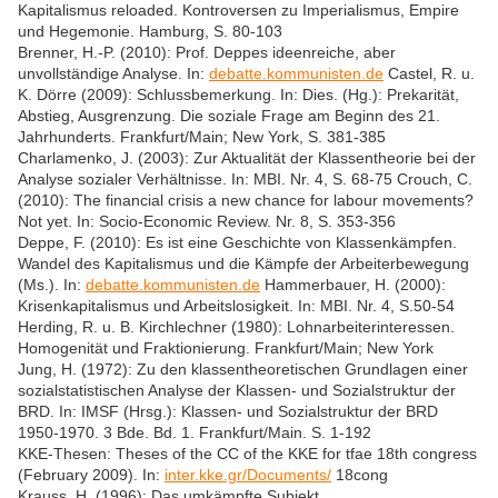
Kapitalismus reloaded. Kontroversen zu Imperialismus, Empire
und Hegemonie. Hamburg, S. 80-103
Brenner, H.-P. (2010): Prof. Deppes ideenreiche, aber
unvollständige Analyse. In:
debatte.kommunisten.de
Castel, R. u.
K. Dörre (2009): Schlussbemerkung. In: Dies. (Hg.): Prekarität,
Abstieg, Ausgrenzung. Die soziale Frage am Beginn des 21.
Jahrhunderts. Frankfurt/Main; New York, S. 381-385
Charlamenko, J. (2003): Zur Aktualität der Klassentheorie bei der
Analyse sozialer Verhältnisse. In: MBI. Nr. 4, S. 68-75 Crouch, C.
(2010): The financial crisis a new chance for labour movements?
Not yet. In: Socio-Economic Review. Nr. 8, S. 353-356
Deppe, F. (2010): Es ist eine Geschichte von Klassenkämpfen.
Wandel des Kapitalismus und die Kämpfe der Arbeiterbewegung
(Ms.). In:
debatte.kommunisten.de
Hammerbauer, H. (2000):
Krisenkapitalismus und Arbeitslosigkeit. In: MBI. Nr. 4, S.50-54
Herding, R. u. B. Kirchlechner (1980): Lohnarbeiterinteressen.
Homogenität und Fraktionierung. Frankfurt/Main; New York
Jung, H. (1972): Zu den klassentheoretischen Grundlagen einer
sozialstatistischen Analyse der Klassen- und Sozialstruktur der
BRD. In: IMSF (Hrsg.): Klassen- und Sozialstruktur der BRD
1950-1970. 3 Bde. Bd. 1. Frankfurt/Main. S. 1-192
KKE-Thesen: Theses of the CC of the KKE for tfae 18th congress
(February 2009). In:
inter.kke.gr/Documents/
18cong
Krauss, H. (1996): Das umkämpfte Subjekt.