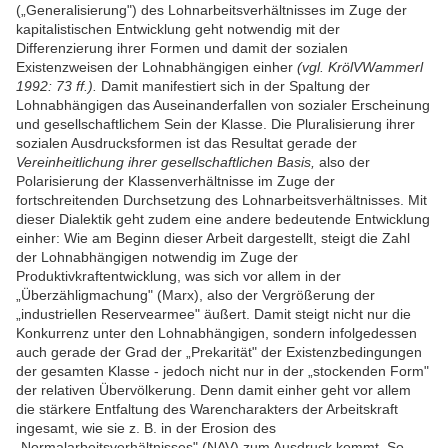
(„Generalisierung") des Lohnarbeitsverhältnisses im Zuge der
kapitalistischen Entwicklung geht notwendig mit der
Differenzierung ihrer Formen und damit der sozialen
Existenzweisen der Lohnabhängigen einher
(vgl. KrölVWammerl
1992: 73 ff.).
Damit manifestiert sich in der Spaltung der
Lohnabhängigen das Auseinanderfallen von sozialer Erscheinung
und gesellschaftlichem Sein der Klasse. Die Pluralisierung ihrer
sozialen Ausdrucksformen ist das Resultat gerade der
Vereinheitlichung ihrer gesellschaftlichen Basis,
also der
Polarisierung der Klassenverhältnisse im Zuge der
fortschreitenden Durchsetzung des Lohnarbeitsverhältnisses. Mit
dieser Dialektik geht zudem eine andere bedeutende Entwicklung
einher: Wie am Beginn dieser Arbeit dargestellt, steigt die Zahl
der Lohnabhängigen notwendig im Zuge der
Produktivkraftentwicklung, was sich vor allem in der
„Überzähligmachung" (Marx), also der Vergrößerung der
„industriellen Reservearmee" äußert. Damit steigt nicht nur die
Konkurrenz unter den Lohnabhängigen, sondern infolgedessen
auch gerade der Grad der „Prekarität" der Existenzbedingungen
der gesamten Klasse - jedoch nicht nur in der „stockenden Form"
der relativen Übervölkerung. Denn damit einher geht vor allem
die stärkere Entfaltung des Warencharakters der Arbeitskraft
ingesamt, wie sie z. B. in der Erosion des
„Normalarbeitsverhältnisses" (NAV) zum Ausdruck kommt. So