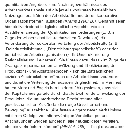
quantitativen Angebots- und Nachfrageverhältnisse des
Arbeitsmarktes sowie auf die jeweils konkreten betrieblichen
Nutzungsmodalitäten der Arbeitskräfte und deren kooperative
Organisationsformen" ausüben
(Krams 1996: 26).
Genannt seien
hier stellvertretend lediglich stoffliche Aspekte, wie die
Ausdifferenzierung der Qualifikationsanforderungen (z. B. im
Zuge der wissenschaftlich-technischen Revolution), die
Veränderung der sektoralen Verteilung der Arbeitskräfte (z. B.
„Deindustrialisierung", „Dienstleistungsgesellschaft") oder der
betrieblichen Arbeitsorganisation (z. B. Umstrukturierung,
Rationalisierung, Leiharbeit). Sie führen dazu, dass - im Zuge des
Zwangs zur permanenten Umwälzung und Effektivierung der
Produktions- und Absatzmethoden - sich die „tatsächlichen
sozialen Ausdrucksformen" auch der Arbeiterklasse verändern -
und damit die Verteilung der sozialen Ungleichheit. Im Manifest
hatten Marx und Engels bereits darauf hingewiesen, dass sich
der Kapitalismus gerade durch die „fortwährende Umwälzung der
Produktion, die ununterbrochene Erschütterung aller
gesellschaftlichen Zustände, die ewige Unsicherheit und
Bewegung" auszeichne. „Alle festen eingerosteten Verhältnisse
mit ihrem Gefolge von altehrwürdigen Vorstellungen und
Anschauungen werden aufgelöst, alle neugebildeten veralten,
ehe sie verknöchern können"
(MEW 4: 465). -
Folgt daraus aber,