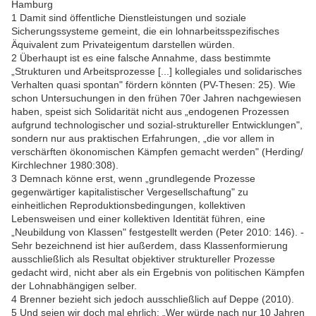
Hamburg
1 Damit sind öffentliche Dienstleistungen und soziale
Sicherungssysteme gemeint, die ein lohnarbeitsspezifisches
Äquivalent zum Privateigentum darstellen würden.
2 Überhaupt ist es eine falsche Annahme, dass bestimmte
„Strukturen und Arbeitsprozesse [...] kollegiales und solidarisches
Verhalten quasi spontan" fördern könnten (PV-Thesen: 25). Wie
schon Untersuchungen in den frühen 70er Jahren nachgewiesen
haben, speist sich Solidarität nicht aus „endogenen Prozessen
aufgrund technologischer und sozial-struktureller Entwicklungen",
sondern nur aus praktischen Erfahrungen, „die vor allem in
verschärften ökonomischen Kämpfen gemacht werden" (Herding/
Kirchlechner 1980:308).
3 Demnach könne erst, wenn „grundlegende Prozesse
gegenwärtiger kapitalistischer Vergesellschaftung" zu
einheitlichen Reproduktionsbedingungen, kollektiven
Lebensweisen und einer kollektiven Identität führen, eine
„Neubildung von Klassen" festgestellt werden (Peter 2010: 146). -
Sehr bezeichnend ist hier außerdem, dass Klassenformierung
ausschließlich als Resultat objektiver struktureller Prozesse
gedacht wird, nicht aber als ein Ergebnis von politischen Kämpfen
der Lohnabhängigen selber.
4 Brenner bezieht sich jedoch ausschließlich auf Deppe (2010).
5 Und seien wir doch mal ehrlich: „Wer würde nach nur 10 Jahren