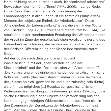
Herausbildung neuer, durchaus auch „klassenkampf-orientierter"
Bewusstseinsformen führt
(Boes/ Trinks 2006). -
Lange Rede,
kurzer Sinn: Die zunehmende Verunsicherung der
Lohnabhängigen in allen Lagen ist ein zentrales (subjektives)
Moment der „objektiven Einheit der Arbeiterklasse". Diese
„Unsicherheit der Lebensstellung" ist es, die sie - in den Worten
von Friedrich Engels - „zu Proletariern macht"
(MEW 2: 344).
Sie
resultiert aus der zunehmenden Entfaltung des Warencharakters
der Arbeit im Zuge der gesellschaftlichen Verallgemeinerung des
Lohnarbeitsverhältnisses, die heute - nur scheinbar paradox - in
der Sozialen Differenzierung der Klasse ihre Ausdrucksform
findet.
Auf der Suche nach dem ,verlorenen' Subjekt
Was also ist nun mit der „alten Vorstellung von der
Klasseneinheit" und der „Rekonstruktion von Arbeitermacht"? -
„Die Formierung eines einheitlich handelnden praktisch-kritischen
Kollektivsubjekts (das realhistorisch immer nur eine Teilmenge
der „Klasse an sich" gewesen ist und auch zukünftig sein dürfte)
wäre [...] als mögliches [...] Resultat der gesellschaftlichen
Widerspruchsentwicklung zu bestimmen"
(Krauss 1996:32).
Eine
solche Bestimmung eines Subjekts der Veränderung aus den
konkreten gegenwärtigen Widersprüchen heraus findet sich in
den Diagnosen der Zersetzung der Arbeiterbewegung meist
nicht. Man weiß zwar, dass auf Grund „ihrer Stellung in der