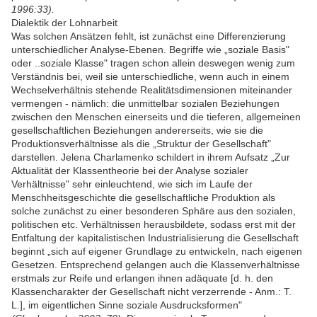
1996:33).
Dialektik der Lohnarbeit
Was solchen Ansätzen fehlt, ist zunächst eine Differenzierung
unterschiedlicher Analyse-Ebenen. Begriffe wie „soziale Basis"
oder ..soziale Klasse" tragen schon allein deswegen wenig zum
Verständnis bei, weil sie unterschiedliche, wenn auch in einem
Wechselverhältnis stehende Realitätsdimensionen miteinander
vermengen - nämlich: die unmittelbar sozialen Beziehungen
zwischen den Menschen einerseits und die tieferen, allgemeinen
gesellschaftlichen Beziehungen andererseits, wie sie die
Produktionsverhältnisse als die „Struktur der Gesellschaft"
darstellen. Jelena Charlamenko schildert in ihrem Aufsatz „Zur
Aktualität der Klassentheorie bei der Analyse sozialer
Verhältnisse" sehr einleuchtend, wie sich im Laufe der
Menschheitsgeschichte die gesellschaftliche Produktion als
solche zunächst zu einer besonderen Sphäre aus den sozialen,
politischen etc. Verhältnissen herausbildete, sodass erst mit der
Entfaltung der kapitalistischen Industrialisierung die Gesellschaft
beginnt „sich auf eigener Grundlage zu entwickeln, nach eigenen
Gesetzen. Entsprechend gelangen auch die Klassenverhältnisse
erstmals zur Reife und erlangen ihnen adäquate [d. h. den
Klassencharakter der Gesellschaft nicht verzerrende - Anm.: T.
L.], im eigentlichen Sinne soziale Ausdrucksformen"