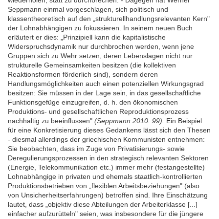
wiederholen, statt zu durchbrechen. - Dagegen hat Werner
Seppmann einmal vorgeschlagen, sich politisch und
klassentheoretisch auf den „strukturellhandlungsrelevanten Kern"
der Lohnabhängigen zu fokussieren. In seinem neuen Buch
erläutert er dies: „Prinzipiell kann die kapitalistische
Widerspruchsdynamik nur durchbrochen werden, wenn jene
Gruppen sich zu Wehr setzen, deren Lebenslagen nicht nur
strukturelle Gemeinsamkeiten besitzen (die kollektiven
Reaktionsformen förderlich sind), sondern deren
Handlungsmöglichkeiten auch einen potenziellen Wirkungsgrad
besitzen: Sie müssen in der Lage sein, in das gesellschaftliche
Funktionsgefüge einzugreifen, d. h. den ökonomischen
Produktions- und gesellschaftlichen Reproduktionsprozess
nachhaltig zu beeinflussen"
(Seppmann 2010: 99).
Ein Beispiel
für eine Konkretisierung dieses Gedankens lässt sich den Thesen
- diesmal allerdings der griechischen Kommunisten entnehmen:
Sie beobachten, dass im Zuge von Privatisierungs- sowie
Deregulierungsprozessen in den strategisch relevanten Sektoren
(Energie, Telekommunikation etc.) immer mehr (festangestellte)
Lohnabhängige in privaten und ehemals staatlich-kontrollierten
Produktionsbetrieben von „flexiblen Arbeitsbeziehungen" (also
von Unsicherheitserfahrungen) betroffen sind. Ihre Einschätzung
lautet, dass „objektiv diese Abteilungen der Arbeiterklasse [...]
einfacher aufzurütteln" seien, was insbesondere für die jüngere