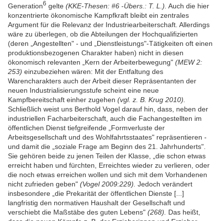
6
Generation
gelte
(KKE-Thesen: #6
-
Übers.: T. L.).
Auch die hier
konzentrierte ökonomische Kampfkraft bleibt ein zentrales
Argument für die Relevanz der Industriearbeiterschaft. Allerdings
wäre zu überlegen, ob die Abteilungen der Hochqualifizierten
(deren „Angestellten" - und „Dienstleistungs"-Tätigkeiten oft einen
produktionsbezogenen Charakter haben) nicht in diesen
ökonomisch relevanten „Kern der Arbeiterbewegung"
(MEW 2:
253)
einzubeziehen wären: Mit der Entfaltung des
Warencharakters auch der Arbeit dieser Repräsentanten der
neuen Industrialisierungsstufe scheint eine neue
Kampfbereitschaft einher zugehen
(vgl. z. B. Krug 2010).
Schließlich weist uns Berthold Vogel darauf hin, dass, neben der
industriellen Facharbeiterschaft, auch die Fachangestellten im
öffentlichen Dienst tiefgreifende „Formverluste der
Arbeitsgesellschaft und des Wohlfahrtsstaates" repräsentieren -
und damit die „soziale Frage am Beginn des 21. Jahrhunderts".
Sie gehören beide zu jenen Teilen der Klasse, „die schon etwas
erreicht haben und fürchten, Erreichtes wieder zu verlieren, oder
die noch etwas erreichen wollen und sich mit dem Vorhandenen
nicht zufrieden geben"
(Vogel 2009:229).
Jedoch verändert
insbesondere „die Prekarität der öffentlichen Dienste [...]
langfristig den normativen Haushalt der Gesellschaft und
verschiebt die Maßstäbe des guten Lebens"
(268).
Das heißt,