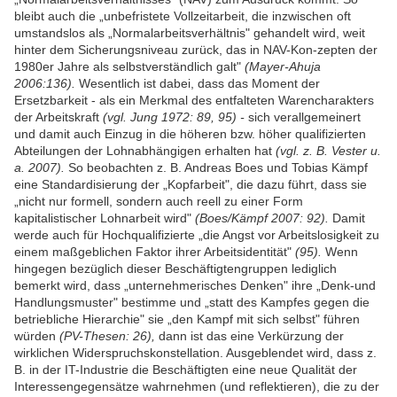
bleibt auch die „unbefristete Vollzeitarbeit, die inzwischen oft
umstandslos als „Normalarbeitsverhältnis" gehandelt wird, weit
hinter dem Sicherungsniveau zurück, das in NAV-Kon-zepten der
1980er Jahre als selbstverständlich galt"
(Mayer-Ahuja
2006:136).
Wesentlich ist dabei, dass das Moment der
Ersetzbarkeit - als ein Merkmal des entfalteten Warencharakters
der Arbeitskraft
(vgl. Jung 1972: 89, 95) -
sich verallgemeinert
und damit auch Einzug in die höheren bzw. höher qualifizierten
Abteilungen der Lohnabhängigen erhalten hat
(vgl. z. B. Vester u.
a. 2007).
So beobachten z. B. Andreas Boes und Tobias Kämpf
eine Standardisierung der „Kopfarbeit", die dazu führt, dass sie
„nicht nur formell, sondern auch reell zu einer Form
kapitalistischer Lohnarbeit wird"
(Boes/Kämpf 2007: 92).
Damit
werde auch für Hochqualifizierte „die Angst vor Arbeitslosigkeit zu
einem maßgeblichen Faktor ihrer Arbeitsidentität"
(95).
Wenn
hingegen bezüglich dieser Beschäftigtengruppen lediglich
bemerkt wird, dass „unternehmerisches Denken" ihre „Denk-und
Handlungsmuster" bestimme und „statt des Kampfes gegen die
betriebliche Hierarchie" sie „den Kampf mit sich selbst" führen
würden
(PV-Thesen: 26),
dann ist das eine Verkürzung der
wirklichen Widerspruchskonstellation. Ausgeblendet wird, dass z.
B. in der IT-Industrie die Beschäftigten eine neue Qualität der
Interessengegensätze wahrnehmen (und reflektieren), die zu der