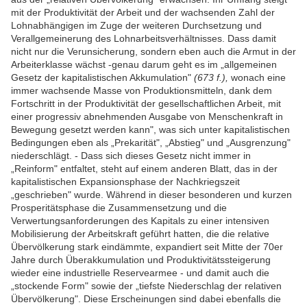
mit der Produktivität der Arbeit und der wachsenden Zahl der
Lohnabhängigen im Zuge der weiteren Durchsetzung und
Verallgemeinerung des Lohnarbeitsverhältnisses. Dass damit
nicht nur die Verunsicherung, sondern eben auch die Armut in der
Arbeiterklasse wächst -genau darum geht es im „allgemeinen
Gesetz der kapitalistischen Akkumulation"
(673 f.),
wonach eine
immer wachsende Masse von Produktionsmitteln, dank dem
Fortschritt in der Produktivität der gesellschaftlichen Arbeit, mit
einer progressiv abnehmenden Ausgabe von Menschenkraft in
Bewegung gesetzt werden kann", was sich unter kapitalistischen
Bedingungen eben als „Prekarität", „Abstieg" und „Ausgrenzung"
niederschlägt. - Dass sich dieses Gesetz nicht immer in
„Reinform" entfaltet, steht auf einem anderen Blatt, das in der
kapitalistischen Expansionsphase der Nachkriegszeit
„geschrieben" wurde. Während in dieser besonderen und kurzen
Prosperitätsphase die Zusammensetzung und die
Verwertungsanforderungen des Kapitals zu einer intensiven
Mobilisierung der Arbeitskraft geführt hatten, die die relative
Übervölkerung stark eindämmte, expandiert seit Mitte der 70er
Jahre durch Überakkumulation und Produktivitätssteigerung
wieder eine industrielle Reservearmee - und damit auch die
„stockende Form" sowie der „tiefste Niederschlag der relativen
Übervölkerung". Diese Erscheinungen sind dabei ebenfalls die