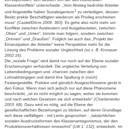
Klassenkonflikts" unterscheide: „Vom Abstieg bedrohte Arbeiter
1
und Angestellte haben Sozialeigentum
zu verteidigen, dessen
Besitz prekär Beschäftigten wiederum als Privileg erscheinen
muss"
(Castel/Dörre 2009: 383).
Es gehe also nicht mehr um
Konflikte zwischen Ausbeutern und Ausgebeuteten, zwischen
„Oben" und „Unten", könnte man folgern, sondern zwischen
„Drinnen" und „Draußen". Folglich sei auch das „Projekt der
Emanzipation der Arbeiter" keine Perspektive mehr für die
Lösung des Problems sozialer Ungleichheit
(so z. B. Kronauer
2002:16).
Die „soziale Frage" wird damit nur noch auf der Ebene sozialer
Erscheinungen verhandelt: Die ungleiche Verteilung von
Lebensbedingungen und -chancen zwischen den
Lohnabhängigen und damit ihre Spaltung in (noch)
Festangestellte, Prekäre und gänzlich Ausgeschlossene gerät in
den Fokus. Wenn man sich jedoch nur auf diese Phänomene
beschränkt, „ist es nicht möglich zu sagen, woher sie kommen
und nach welchen Gesetzen sie sich entwickeln"
(Charlamenko
2003: 68).
Dazu wird es nötig, auf die Ebene der
gesellschaftlichen Beziehungen zu blicken, auf deren Grundlage
sich diese vielfältigen - mit Lenin gesprochen - „tatsächlichen
sozialen Ausdrucksformen des Klassenantagonismus, der den
Produktionsverhältnissen innewohnt"
(LW 1: 132),
entwickeln. Im