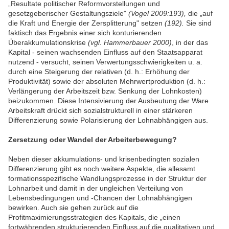
„Resultate politischer Reformvorstellungen und
gesetzgeberischer Gestaltungsziele"
(Vogel 2009:193),
die „auf
die Kraft und Energie der Zersplitterung" setzen
(192).
Sie sind
faktisch das Ergebnis einer sich konturierenden
Überakkumulationskrise
(vgl. Hammerbauer 2000)
, in der das
Kapital - seinen wachsenden Einfluss auf den Staatsapparat
nutzend - versucht, seinen Verwertungsschwierigkeiten u. a.
durch eine Steigerung der relativen (d. h.: Erhöhung der
Produktivität) sowie der absoluten Mehrwertproduktion (d. h.:
Verlängerung der Arbeitszeit bzw. Senkung der Lohnkosten)
beizukommen. Diese Intensivierung der Ausbeutung der Ware
Arbeitskraft drückt sich sozialstrukturell in einer stärkeren
Differenzierung sowie Polarisierung der Lohnabhängigen aus.
Zersetzung oder Wandel der Arbeiterbewegung?
Neben dieser akkumulations- und krisenbedingten sozialen
Differenzierung gibt es noch weitere Aspekte, die allesamt
formationsspezifische Wandlungsprozesse in der Struktur der
Lohnarbeit und damit in der ungleichen Verteilung von
Lebensbedingungen und -Chancen der Lohnabhängigen
bewirken. Auch sie gehen zurück auf die
Profitmaximierungsstrategien des Kapitals, die „einen
fortwährenden strukturierenden Einfluss auf die qualitativen und