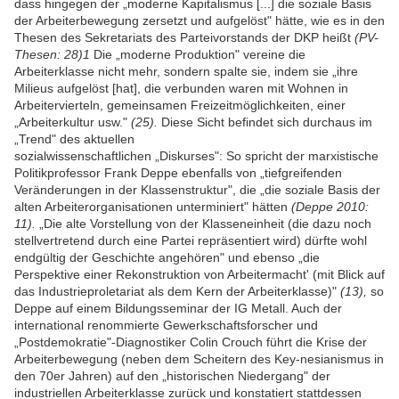
dass hingegen der „moderne Kapitalismus [...] die soziale Basis
der Arbeiterbewegung zersetzt und aufgelöst" hätte, wie es in den
Thesen des Sekretariats des Parteivorstands der DKP heißt
(PV-
Thesen: 28)1
Die „moderne Produktion" vereine die
Arbeiterklasse nicht mehr, sondern spalte sie, indem sie „ihre
Milieus aufgelöst [hat], die verbunden waren mit Wohnen in
Arbeitervierteln, gemeinsamen Freizeitmöglichkeiten, einer
„Arbeiterkultur usw."
(25).
Diese Sicht befindet sich durchaus im
„Trend" des aktuellen
sozialwissenschaftlichen „Diskurses": So spricht der marxistische
Politikprofessor Frank Deppe ebenfalls von „tiefgreifenden
Veränderungen in der Klassenstruktur", die „die soziale Basis der
alten Arbeiterorganisationen unterminiert" hätten
(Deppe 2010:
11).
„Die alte Vorstellung von der Klasseneinheit (die dazu noch
stellvertretend durch eine Partei repräsentiert wird) dürfte wohl
endgültig der Geschichte angehören" und ebenso „die
Perspektive einer Rekonstruktion von Arbeitermacht' (mit Blick auf
das Industrieproletariat als dem Kern der Arbeiterklasse)"
(13),
so
Deppe auf einem Bildungsseminar der IG Metall. Auch der
international renommierte Gewerkschaftsforscher und
„Postdemokratie"-Diagnostiker Colin Crouch führt die Krise der
Arbeiterbewegung (neben dem Scheitern des Key-nesianismus in
den 70er Jahren) auf den „historischen Niedergang" der
industriellen Arbeiterklasse zurück und konstatiert stattdessen