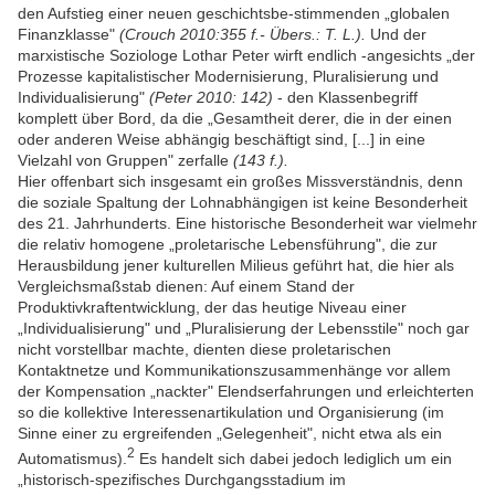
den Aufstieg einer neuen geschichtsbe-stimmenden „globalen
Finanzklasse"
(Crouch 2010:355 f.- Übers.: T. L.).
Und der
marxistische Soziologe Lothar Peter wirft endlich -angesichts „der
Prozesse kapitalistischer Modernisierung, Pluralisierung und
Individualisierung"
(Peter 2010: 142)
- den Klassenbegriff
komplett über Bord, da die „Gesamtheit derer, die in der einen
oder anderen Weise abhängig beschäftigt sind, [...] in eine
Vielzahl von Gruppen" zerfalle
(143 f.).
Hier offenbart sich insgesamt ein großes Missverständnis, denn
die soziale Spaltung der Lohnabhängigen ist keine Besonderheit
des 21. Jahrhunderts. Eine historische Besonderheit war vielmehr
die relativ homogene „proletarische Lebensführung", die zur
Herausbildung jener kulturellen Milieus geführt hat, die hier als
Vergleichsmaßstab dienen: Auf einem Stand der
Produktivkraftentwicklung, der das heutige Niveau einer
„Individualisierung" und „Pluralisierung der Lebensstile" noch gar
nicht vorstellbar machte, dienten diese proletarischen
Kontaktnetze und Kommunikationszusammenhänge vor allem
der Kompensation „nackter" Elendserfahrungen und erleichterten
so die kollektive Interessenartikulation und Organisierung (im
Sinne einer zu ergreifenden „Gelegenheit", nicht etwa als ein
2
Automatismus).
Es handelt sich dabei jedoch lediglich um ein
„historisch-spezifisches Durchgangsstadium im