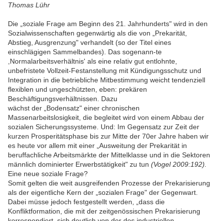
Thomas Lühr
Die „soziale Frage am Beginn des 21. Jahrhunderts" wird in den
Sozialwissenschaften gegenwärtig als die von „Prekarität,
Abstieg, Ausgrenzung" verhandelt (so der Titel eines
einschlägigen Sammelbandes). Das sogenann-te
,Normalarbeitsverhältnis' als eine relativ gut entlohnte,
unbefristete Vollzeit-Festanstellung mit Kündigungsschutz und
Integration in die betriebliche Mitbestimmung weicht tendenziell
flexiblen und ungeschützten, eben: prekären
Beschäftigungsverhältnissen. Dazu
wächst der „Bodensatz" einer chronischen
Massenarbeitslosigkeit, die begleitet wird von einem Abbau der
sozialen Sicherungssysteme. Und: Im Gegensatz zur Zeit der
kurzen Prosperitätsphase bis zur Mitte der 70er Jahre haben wir
es heute vor allem mit einer „Ausweitung der Prekarität in
beruffachliche Arbeitsmärkte der Mittelklasse und in die Sektoren
männlich dominierter Erwerbstätigkeit" zu tun
(Vogel 2009:192).
Eine neue soziale Frage?
Somit gelten die weit ausgreifenden Prozesse der Prekarisierung
als der eigentliche Kern der „sozialen Frage" der Gegenwart.
Dabei müsse jedoch festgestellt werden, „dass die
Konfliktformation, die mit der zeitgenössischen Prekarisierung
korrespondiert, sich deutlich von der des industriellen