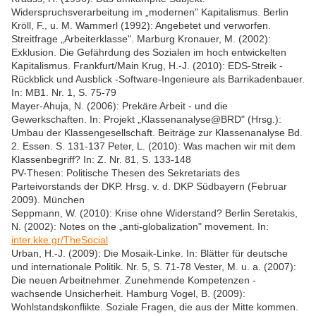
Widerspruchsverarbeitung im „modernen" Kapitalismus. Berlin
Kröll, F., u. M. Wammerl (1992): Angebetet und verworfen.
Streitfrage „Arbeiterklasse". Marburg Kronauer, M. (2002):
Exklusion. Die Gefährdung des Sozialen im hoch entwickelten
Kapitalismus. Frankfurt/Main Krug, H.-J. (2010): EDS-Streik -
Rückblick und Ausblick -Software-Ingenieure als Barrikadenbauer.
In: MB1. Nr. 1, S. 75-79
Mayer-Ahuja, N. (2006): Prekäre Arbeit - und die
Gewerkschaften. In: Projekt „Klassenanalyse@BRD" (Hrsg.):
Umbau der Klassengesellschaft. Beiträge zur Klassenanalyse Bd.
2. Essen. S. 131-137 Peter, L. (2010): Was machen wir mit dem
Klassenbegriff? In: Z. Nr. 81, S. 133-148
PV-Thesen: Politische Thesen des Sekretariats des
Parteivorstands der DKP. Hrsg. v. d. DKP Südbayern (Februar
2009). München
Seppmann, W. (2010): Krise ohne Widerstand? Berlin Seretakis,
N. (2002): Notes on the „anti-globalization" movement. In:
inter.kke.gr/TheSocial
Urban, H.-J. (2009): Die Mosaik-Linke. In: Blätter für deutsche
und internationale Politik. Nr. 5, S. 71-78 Vester, M. u. a. (2007):
Die neuen Arbeitnehmer. Zunehmende Kompetenzen -
wachsende Unsicherheit. Hamburg Vogel, B. (2009):
Wohlstandskonflikte. Soziale Fragen, die aus der Mitte kommen.