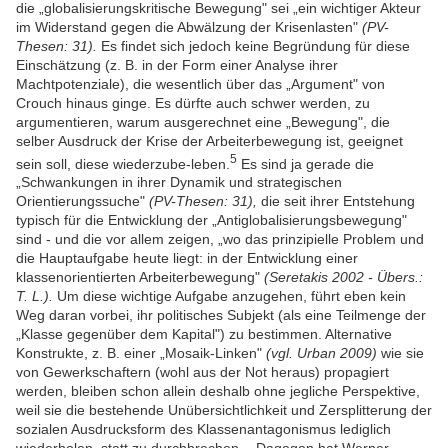
die „globalisierungskritische Bewegung" sei „ein wichtiger Akteur
im Widerstand gegen die Abwälzung der Krisenlasten"
(PV-
Thesen: 31).
Es findet sich jedoch keine Begründung für diese
Einschätzung (z. B. in der Form einer Analyse ihrer
Machtpotenziale), die wesentlich über das „Argument" von
Crouch hinaus ginge. Es dürfte auch schwer werden, zu
argumentieren, warum ausgerechnet eine „Bewegung", die
selber Ausdruck der Krise der Arbeiterbewegung ist, geeignet
5
sein soll, diese wiederzube-leben.
Es sind ja gerade die
„Schwankungen in ihrer Dynamik und strategischen
Orientierungssuche"
(PV-Thesen: 31),
die seit ihrer Entstehung
typisch für die Entwicklung der „Antiglobalisierungsbewegung"
sind - und die vor allem zeigen, „wo das prinzipielle Problem und
die Hauptaufgabe heute liegt: in der Entwicklung einer
klassenorientierten Arbeiterbewegung"
(Seretakis 2002 - Übers.:
T. L.).
Um diese wichtige Aufgabe anzugehen, führt eben kein
Weg daran vorbei, ihr politisches Subjekt (als eine Teilmenge der
„Klasse gegenüber dem Kapital") zu bestimmen. Alternative
Konstrukte, z. B. einer „Mosaik-Linken"
(vgl. Urban 2009)
wie sie
von Gewerkschaftern (wohl aus der Not heraus) propagiert
werden, bleiben schon allein deshalb ohne jegliche Perspektive,
weil sie die bestehende Unübersichtlichkeit und Zersplitterung der
sozialen Ausdrucksform des Klassenantagonismus lediglich