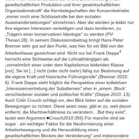
gesellschaftlichen Produktion und ihrer gewerkschaftlichen
Organisationskraft" die Kernbelegschaften der Konzernbetriebe
„immer noch eine Schlüsselrolle bei den sozialen
Auseinandersetzungen" einnehmen. Aber die würden ja leider nur
ihre eigenen Interessen verteidigen und dazu tendieren, zu
„Trägern einer konservativen Ideologie" zu werden
(PV-
Thesen:28).
In seinem Diskussionsbeitrag bringt Hans-Peter
Brenner sehr gut auf den Punkt, was hier für ein Bild von der
4
Arbeiterklasse gezeichnet wird: Nicht nur bei Frank Deppe
herrscht eine Sichtweise auf die Lohnabhängigen als
„vornehmlich einer unter dem Kapitalismus leidenden Klasse
[vor]. Sie ist [...] nicht (oder nicht mehr) fähig zur Besinnung auf
die eigene Kraft und historische Führungsrolle"
(Brenner 2010:
6).
Frank Deppe sieht folglich die Perspektive einer kollektiven
„Interessenvertretung der Subalternen" eher in „einem ,Block'
verschiedener sozialer und politischer Kräfte"
(Deppe 2010: 13).
Auch Colin Crouch schlägt vor, den Blick lieber auf die sozialen
Bewegungen zu richten: Diese seien zwar, gibt er zu, weit davon
entfernt, die Machtverhältnisse zu verändern. ..But they exist",
lautet sein Argument
■Crouch2010:356).
Für manche sind sie
sogar ..ein wichtiger Faktor für die Neuformierung einer
Arbeiterbewegung und die Herausbildung eines
gesellschaftlichen Blockes der Veränderung" und insbesondere