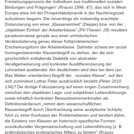
Freisetzungsprozess der Individuen aus traditionellen sozialen
Bindungen und Prägungen"
(Krauss 1996: 47),
das sich in West-
Europa etwa mit der Prosperitätsdynamik in der Nachkriegszeit
aufzulösen begann. Die neuerdings als notwendig erachtete
Distanzierung von einer „Klasseneinheit" (Deppe) bzw. von der ,
„objektiven Einheit' der Arbeiterklasse"
(PV-Thesen: 28)
resultiert
paradoxerweise gerade aus einer unhistorischen
Verabsolutierung genau dieser frühproletarischen
Erscheinungsform der Arbeiterklasse. Dahinter scheint ein sozial
homogenisierender Klassenbegriff zu stehen, der die sich
geschichtlich entfaltende Dialektik von abstrakter
Verallgemeinerung und konkreter Ausdifferenzierung der
Lohnarbeit ausblendet. Am deutlichsten wird dies bei dem (an
Max Weber orientierten) Begriff der ..sozialen Klasse", auf den
sich zumindest Lothar Peter ausdrücklich bezieht
(Peter 2010:
134)?
Die dortige Fokussierung auf einen engen Zusammenhang
zwischen den objektiven Lage- und subjektiven Lebensführungs-
sowie inhaltlich-konkreten Bewusstseinsmerkmalen als
Definitionskriterium „nimmt dem wissenschaftlichen
Klassenbegriff durch Überfrachtung seine analytische Schärfe,
führt zu einer Konfusion der Problemebenen und tendiert dahin,
die Existenz von Klassen an historisch-spezifische Formen
soziokultureller Vergemeinschaftung und Lebensführung (z. B.
präfordistisches proletarisches Milieu) zu binden"
(Krauss