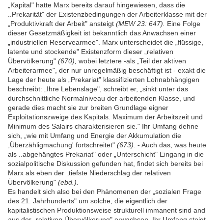
„Kapital" hatte Marx bereits darauf hingewiesen, dass die
..Prekarität" der Existenzbedingungen der Arbeiterklasse mit der
„Produktivkraft der Arbeit" ansteigt
(MEW 23: 647).
Eine Folge
dieser Gesetzmäßigkeit ist bekanntlich das Anwachsen einer
„industriellen Reservearmee". Marx unterscheidet die „flüssige,
latente und stockende" Existenzform dieser „relativen
Übervölkerung"
(670),
wobei letztere -als „Teil der aktiven
Arbeiterarmee", der nur unregelmäßig beschäftigt ist - exakt die
Lage der heute als „Prekariat" klassifizierten Lohnabhängigen
beschreibt: „Ihre Lebenslage", schreibt er, „sinkt unter das
durchschnittliche Normalniveau der arbeitenden Klasse, und
gerade dies macht sie zur breiten Grundlage eigner
Exploitationszweige des Kapitals. Maximum der Arbeitszeit und
Minimum des Salairs charakterisieren sie." Ihr Umfang dehne
sich, „wie mit Umfang und Energie der Akkumulation die
,Überzähligmachung' fortschreitet"
(673).
- Auch das, was heute
als ..abgehängtes Prekariat" oder „Unterschicht" Eingang in die
sozialpolitische Diskussion gefunden hat, findet sich bereits bei
Marx als eben der „tiefste Niederschlag der relativen
Übervölkerung"
(ebd.).
Es handelt sich also bei den Phänomenen der „sozialen Frage
des 21. Jahrhunderts" um solche, die eigentlich der
kapitalistischen Produktionsweise strukturell immanent sind and
aus der „relativen Übervölkerung" erwachsen. Ihr Umfang steigt