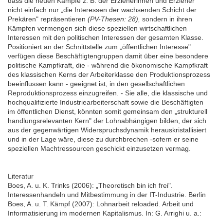
dass die neuen Kämpfe z. B. der Erzieherinnen und Erzieher
nicht einfach nur „die Interessen der wachsenden Schicht der
Prekären" repräsentieren
(PV-Thesen: 28),
sondern in ihren
Kämpfen vermengen sich diese speziellen wirtschaftlichen
Interessen mit den politischen Interessen der gesamten Klasse.
Positioniert an der Schnittstelle zum „öffentlichen Interesse"
verfügen diese Beschäftigtengruppen damit über eine besondere
politische Kampfkraft, die - während die ökonomische Kampfkraft
des klassischen Kerns der Arbeiterklasse den Produktionsprozess
beeinflussen kann - geeignet ist, in den gesellschaftlichen
Reproduktionsprozess einzugreifen. - Sie alle, die klassische und
hochqualifizierte Industriearbeiterschaft sowie die Beschäftigten
im öffentlichen Dienst, könnten somit gemeinsam den „strukturell
handlungsrelevanten Kern" der Lohnabhängigen bilden, der sich
aus der gegenwärtigen Widerspruchsdynamik herauskristallisiert
und in der Lage wäre, diese zu durchbrechen -sofern er seine
speziellen Machtressourcen geschickt einzusetzen vermag.
Literatur
Boes, A. u. K. Trinks (2006): „Theoretisch bin ich frei".
Interessenhandeln und Mitbestimmung in der IT-Industrie. Berlin
Boes, A. u. T. Kämpf (2007): Lohnarbeit reloaded. Arbeit und
Informatisierung im modernen Kapitalismus. In: G. Arrighi u. a.: