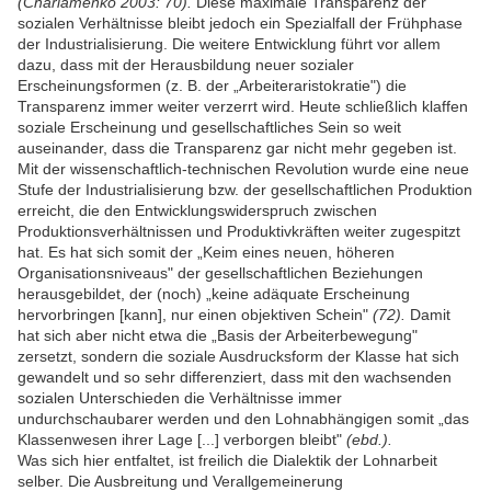
(Charlamenko 2003: 70).
Diese maximale Transparenz der
sozialen Verhältnisse bleibt jedoch ein Spezialfall der Frühphase
der Industrialisierung. Die weitere Entwicklung führt vor allem
dazu, dass mit der Herausbildung neuer sozialer
Erscheinungsformen (z. B. der „Arbeiteraristokratie") die
Transparenz immer weiter verzerrt wird. Heute schließlich klaffen
soziale Erscheinung und gesellschaftliches Sein so weit
auseinander, dass die Transparenz gar nicht mehr gegeben ist.
Mit der wissenschaftlich-technischen Revolution wurde eine neue
Stufe der Industrialisierung bzw. der gesellschaftlichen Produktion
erreicht, die den Entwicklungswiderspruch zwischen
Produktionsverhältnissen und Produktivkräften weiter zugespitzt
hat. Es hat sich somit der „Keim eines neuen, höheren
Organisationsniveaus" der gesellschaftlichen Beziehungen
herausgebildet, der (noch) „keine adäquate Erscheinung
hervorbringen [kann], nur einen objektiven Schein"
(72).
Damit
hat sich aber nicht etwa die „Basis der Arbeiterbewegung"
zersetzt, sondern die soziale Ausdrucksform der Klasse hat sich
gewandelt und so sehr differenziert, dass mit den wachsenden
sozialen Unterschieden die Verhältnisse immer
undurchschaubarer werden und den Lohnabhängigen somit „das
Klassenwesen ihrer Lage [...] verborgen bleibt"
(ebd.).
Was sich hier entfaltet, ist freilich die Dialektik der Lohnarbeit
selber. Die Ausbreitung und Verallgemeinerung