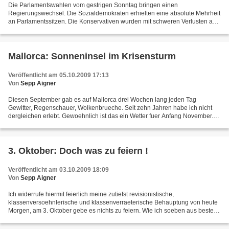
Die Parlamentswahlen vom gestrigen Sonntag bringen einen
Regierungswechsel. Die Sozialdemokraten erhielten eine absolute Mehrheit
an Parlamentssitzen. Die Konservativen wurden mit schweren Verlusten aus
der Regierung gewaehlt. Stimmanteile und Sitzverteilung:...
Mallorca: Sonneninsel im Krisensturm
Veröffentlicht am 05.10.2009 17:13
Von
Sepp Aigner
Diesen September gab es auf Mallorca drei Wochen lang jeden Tag
Gewitter, Regenschauer, Wolkenbrueche. Seit zehn Jahren habe ich nicht
dergleichen erlebt. Gewoehnlich ist das ein Wetter fuer Anfang November.
Nun hat das Wetter zwar nichts mit der Wirtschaftskrise...
3. Oktober: Doch was zu feiern !
Veröffentlicht am 03.10.2009 18:09
Von
Sepp Aigner
Ich widerrufe hiermit feierlich meine zutiefst revisionistische,
klassenversoehnlerische und klassenverraeterische Behauptung von heute
Morgen, am 3. Oktober gebe es nichts zu feiern. Wie ich soeben aus bestens
informierten Kreisen erfuhr, wurde der Tag...