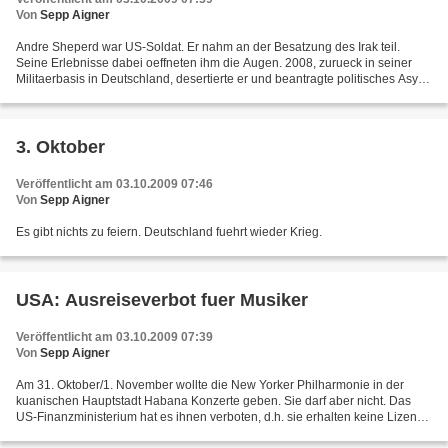
Von
Sepp Aigner
Andre Sheperd war US-Soldat. Er nahm an der Besatzung des Irak teil.
Seine Erlebnisse dabei oeffneten ihm die Augen. 2008, zurueck in seiner
Militaerbasis in Deutschland, desertierte er und beantragte politisches Asyl.
Christian Henrici hat ihn interviewt....
3. Oktober
Veröffentlicht am 03.10.2009 07:46
Von
Sepp Aigner
Es gibt nichts zu feiern. Deutschland fuehrt wieder Krieg.
USA: Ausreiseverbot fuer Musiker
Veröffentlicht am 03.10.2009 07:39
Von
Sepp Aigner
Am 31. Oktober/1. November wollte die New Yorker Philharmonie in der
kuanischen Hauptstadt Habana Konzerte geben. Sie darf aber nicht. Das
US-Finanzministerium hat es ihnen verboten, d.h. sie erhalten keine Lizenz
fuer das Vorhaben. Dass Musiker fuer...