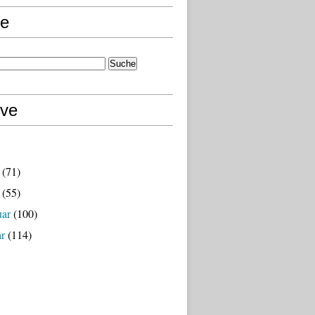
e
ive
(71)
(55)
uar
(100)
ar
(114)