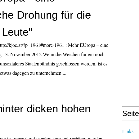
che Drohung für die
 Leute"
p://kjoe.at/?p=1961#more-1961 : Mehr EUropa – eine
g 13. November 2012 Wenn die Weichen für ein noch
 unsozialeres Staatenbündnis geschlossen werden, ist es
 etwas dagegen zu unternehmen....
hinter dicken hohen
Seit
Links
en ist, muss der Ausnahmezustand verhängt werden,