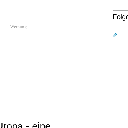
Folg
Werbung
ropa - eine