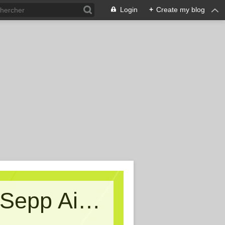
Login
+
Create my blog
Kritische Massen - Ein Blog von Sepp Aigner