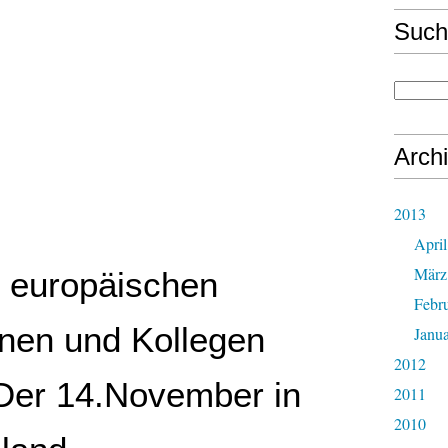
Such
Arch
2013
April
März
 europäischen
Febr
nnen und Kollegen
Janu
2012
 Der 14.November in
2011
2010