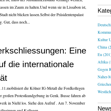
ssen im Zaum zu halten.Und wenn sie in Lissabon ist,
Kate
 Stadt nicht blicken lassen.Selbst der Präsidentenpalast
ug. Gut, dass noch...
Deutsch
Kommun
Kultur U
China
(2
rkschliessungen: Eine
Eu
(201
f die internationale
Afrika
(
Gegen R
tät
Naher-Mi
Grieche
.11.mobilisiert die Kölner IG-Metall die Fordkollegen
Westlic
er großen Protestkundgebung in Genk. Busse fahren ab
erk in Niehl los. Siehe den Aufruf . Am 7. November
News
olleginnen und Kollegen...