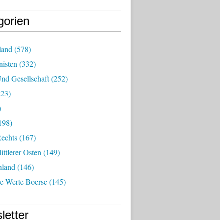
gorien
land
(578)
isten
(332)
nd Gesellschaft
(252)
23)
)
198)
echts
(167)
ttlerer Osten
(149)
nland
(146)
he Werte Boerse
(145)
letter