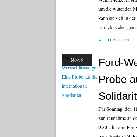
um die wütenden Ma
kann sie sich in der
ist nicht sicher gen
WEITERLESEN
Ford-We
Nov. 9
Probe au
Solidari
Für Sonntag, den 11
zur Teilnahme an d
9:30 Uhr vom Fordw
marschierten 250 K