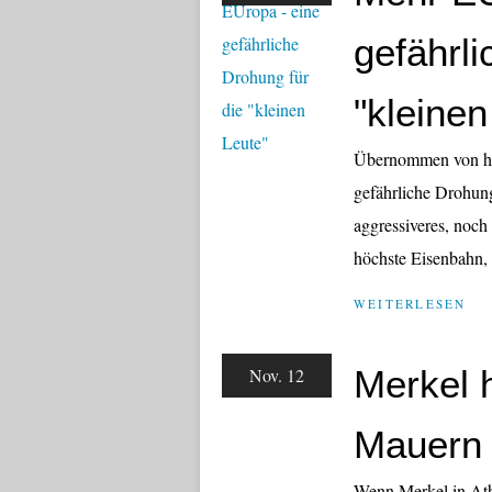
gefährli
"kleinen
Übernommen von htt
gefährliche Drohun
aggressiveres, noch
höchste Eisenbahn,
WEITERLESEN
Merkel 
Nov. 12
Mauern
Wenn Merkel in Ath