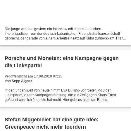
Die junge welt hat gestern ein Interview mit einem deutschen
Interbrigadisten von der deutsch-kubanischen Freundschaftsgesellschaft
gebracht, der gerade von einem Arbeitseinsatz auf Kuba zurueckkam. Hier
der von Womblog uebernommene Text: Von Mangelwirtschaft...
Porsche und Moneten: eine Kampagne gegen
die Linkspartei
Veröffentlicht am 17.08.2010 07:15
Von
Sepp Aigner
In der jungen welt von heute nimmt Eva Bulling-Schroeter, MdB der
Linkspartei, zu der Kampagne Stellung, die zur Zeit gegen Klaus Ernst
gefuehrt wird. Ich finde sie hat recht. Hier geht es nicht um Ernsts
Einkommen, sondern darum, dass dieses hergenommen...
Stefan Niggemeier hat eine gute Idee:
Greenpeace nicht mehr foerdern