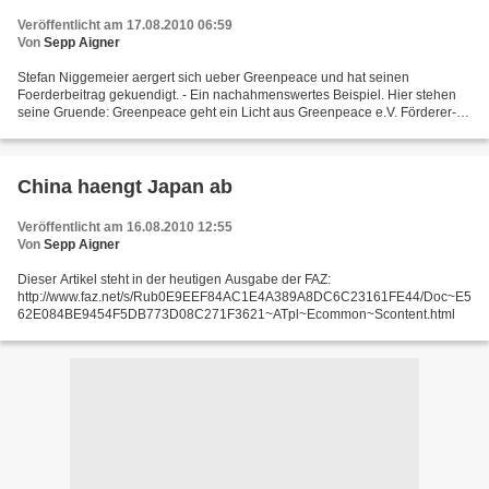
Veröffentlicht am 17.08.2010 06:59
Von
Sepp Aigner
Stefan Niggemeier aergert sich ueber Greenpeace und hat seinen
Foerderbeitrag gekuendigt. - Ein nachahmenswertes Beispiel. Hier stehen
seine Gruende: Greenpeace geht ein Licht aus Greenpeace e.V. Förderer-
Service Große Elbstraße 39 22767 Hamburg Sehr...
China haengt Japan ab
Veröffentlicht am 16.08.2010 12:55
Von
Sepp Aigner
Dieser Artikel steht in der heutigen Ausgabe der FAZ:
http://www.faz.net/s/Rub0E9EEF84AC1E4A389A8DC6C23161FE44/Doc~E5
62E084BE9454F5DB773D08C271F3621~ATpl~Ecommon~Scontent.html