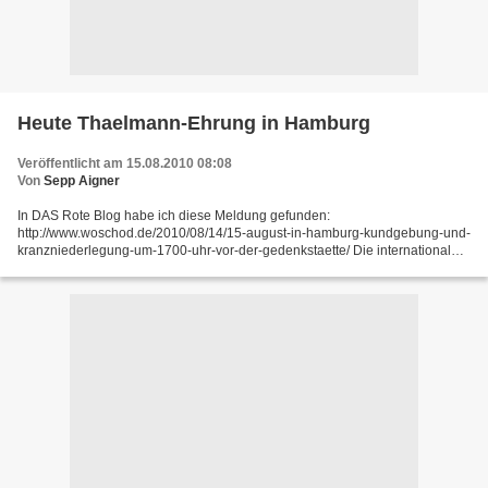
Heute Thaelmann-Ehrung in Hamburg
Veröffentlicht am 15.08.2010 08:08
Von
Sepp Aigner
In DAS Rote Blog habe ich diese Meldung gefunden:
http://www.woschod.de/2010/08/14/15-august-in-hamburg-kundgebung-und-
kranzniederlegung-um-1700-uhr-vor-der-gedenkstaette/ Die internationale
Arbeiterbewegung brachte im Kampf um ihre Befreiung von Ausbeutung...