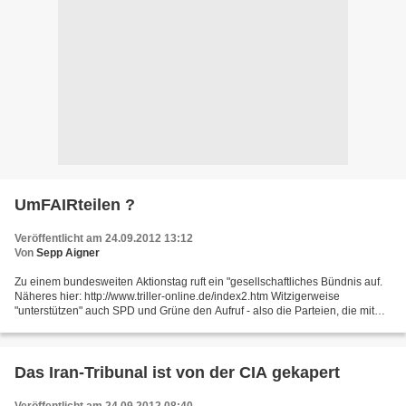
UmFAIRteilen ?
Veröffentlicht am 24.09.2012 13:12
Von
Sepp Aigner
Zu einem bundesweiten Aktionstag ruft ein "gesellschaftliches Bündnis auf.
Näheres hier: http://www.triller-online.de/index2.htm Witzigerweise
"unterstützen" auch SPD und Grüne den Aufruf - also die Parteien, die mit
Hartz IV und anderen Schweinereien...
Das Iran-Tribunal ist von der CIA gekapert