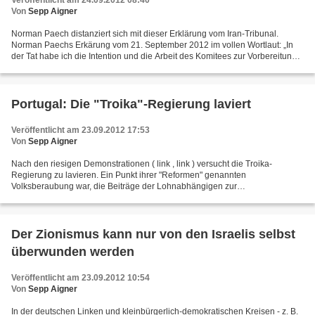
Veröffentlicht am 24.09.2012 08:40
Von
Sepp Aigner
Norman Paech distanziert sich mit dieser Erklärung vom Iran-Tribunal.
Norman Paechs Erkärung vom 21. September 2012 im vollen Wortlaut: „In
der Tat habe ich die Intention und die Arbeit des Komitees zur Vorbereitung
des Tribunals unterstützt. Ich halte...
Portugal: Die "Troika"-Regierung laviert
Veröffentlicht am 23.09.2012 17:53
Von
Sepp Aigner
Nach den riesigen Demonstrationen ( link , link ) versucht die Troika-
Regierung zu lavieren. Ein Punkt ihrer "Reformen" genannten
Volksberaubung war, die Beiträge der Lohnabhängigen zur
Sozialversicherung von 11 auf 18 Prozent anzuheben, während die der...
Der Zionismus kann nur von den Israelis selbst
überwunden werden
Veröffentlicht am 23.09.2012 10:54
Von
Sepp Aigner
In der deutschen Linken und kleinbürgerlich-demokratischen Kreisen - z. B.