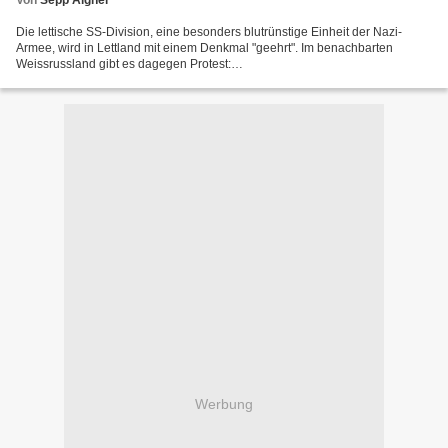
Von
Sepp Aigner
Die lettische SS-Division, eine besonders blutrünstige Einheit der Nazi-
Armee, wird in Lettland mit einem Denkmal "geehrt". Im benachbarten
Weissrussland gibt es dagegen Protest:
http://belarusfreundschaft.blogspot.de/2012/09/belarus-emport-uber-ss-
legion-denkmal.html...
Werbung