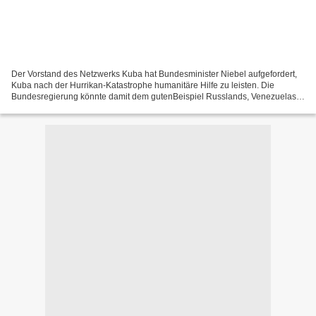
Der Vorstand des Netzwerks Kuba hat Bundesminister Niebel aufgefordert,
Kuba nach der Hurrikan-Katastrophe humanitäre Hilfe zu leisten. Die
Bundesregierung könnte damit dem gutenBeispiel Russlands, Venezuelas,
Boliviens und anderer folgen.Das wird sie...