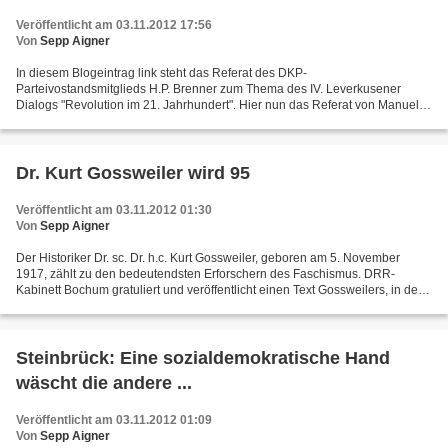
Veröffentlicht am 03.11.2012 17:56
Von
Sepp Aigner
In diesem Blogeintrag link steht das Referat des DKP-
Parteivostandsmitglieds H.P. Brenner zum Thema des IV. Leverkusener
Dialogs "Revolution im 21. Jahrhundert". Hier nun das Referat von Manuel
Kellner auf dieser Veranstaltung. Es widerspiegelt einen...
Dr. Kurt Gossweiler wird 95
Veröffentlicht am 03.11.2012 01:30
Von
Sepp Aigner
Der Historiker Dr. sc. Dr. h.c. Kurt Gossweiler, geboren am 5. November
1917, zählt zu den bedeutendsten Erforschern des Faschismus. DRR-
Kabinett Bochum gratuliert und veröffentlicht einen Text Gossweilers, in dem
er die sozialen Errungenschaften der...
Steinbrück: Eine sozialdemokratische Hand
wäscht die andere ...
Veröffentlicht am 03.11.2012 01:09
Von
Sepp Aigner