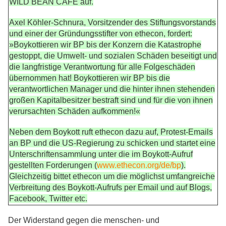
WILD BEAN CAFÉ auf.
Axel Köhler-Schnura, Vorsitzender des Stiftungsvorstands
und einer der Gründungsstifter von ethecon, fordert:
»Boykottieren wir BP bis der Konzern die Katastrophe
gestoppt, die Umwelt- und sozialen Schäden beseitigt und
die langfristige Verantwortung für alle Folgeschäden
übernommen hat! Boykottieren wir BP bis die
verantwortlichen Manager und die hinter ihnen stehenden
großen Kapitalbesitzer bestraft sind und für die von ihnen
verursachten Schäden aufkommen!«
Neben dem Boykott ruft ethecon dazu auf, Protest-Emails
an BP und die US-Regierung zu schicken und startet eine
Unterschriftensammlung unter die im Boykott-Aufruf
gestellten Forderungen (
www.ethecon.org/de/bp
).
Gleichzeitig bittet ethecon um die möglichst umfangreiche
Verbreitung des Boykott-Aufrufs per Email und auf Blogs,
Facebook, Twitter etc.
Der Widerstand gegen die menschen- und