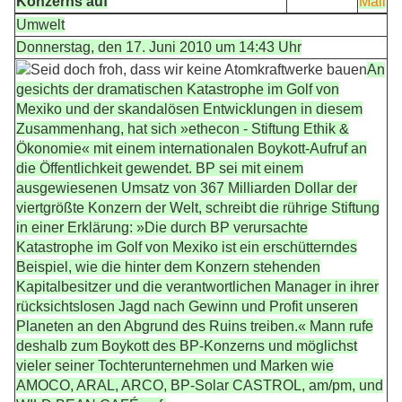
Konzerns auf
Mail
Umwelt
Donnerstag, den 17. Juni 2010 um 14:43 Uhr
An
gesichts der dramatischen Katastrophe im Golf von
Mexiko und der skandalösen Entwicklungen in diesem
Zusammenhang, hat sich »ethecon - Stiftung Ethik &
Ökonomie« mit einem internationalen Boykott-Aufruf an
die Öffentlichkeit gewendet. BP sei mit einem
ausgewiesenen Umsatz von 367 Milliarden Dollar der
viertgrößte Konzern der Welt, schreibt die rührige Stiftung
in einer Erklärung: »Die durch BP verursachte
Katastrophe im Golf von Mexiko ist ein erschütterndes
Beispiel, wie die hinter dem Konzern stehenden
Kapitalbesitzer und die verantwortlichen Manager in ihrer
rücksichtslosen Jagd nach Gewinn und Profit unseren
Planeten an den Abgrund des Ruins treiben.« Mann rufe
deshalb zum Boykott des BP-Konzerns und möglichst
vieler seiner Tochterunternehmen und Marken wie
AMOCO, ARAL, ARCO, BP-Solar CASTROL, am/pm, und