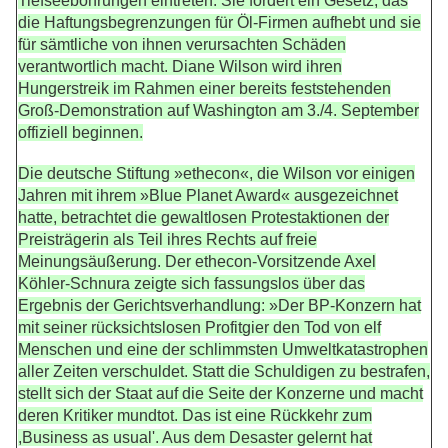
Tiefseebohrungen eintreten. Sie fordert ein Gesetz, das
die Haftungsbegrenzungen für Öl-Firmen aufhebt und sie
für sämtliche von ihnen verursachten Schäden
verantwortlich macht. Diane Wilson wird ihren
Hungerstreik im Rahmen einer bereits feststehenden
Groß-Demonstration auf Washington am 3./4. September
offiziell beginnen.
Die deutsche Stiftung »ethecon«, die Wilson vor einigen
Jahren mit ihrem »Blue Planet Award« ausgezeichnet
hatte, betrachtet die gewaltlosen Protestaktionen der
Preisträgerin als Teil ihres Rechts auf freie
Meinungsäußerung. Der ethecon-Vorsitzende Axel
Köhler-Schnura zeigte sich fassungslos über das
Ergebnis der Gerichtsverhandlung: »Der BP-Konzern hat
mit seiner rücksichtslosen Profitgier den Tod von elf
Menschen und eine der schlimmsten Umweltkatastrophen
aller Zeiten verschuldet. Statt die Schuldigen zu bestrafen,
stellt sich der Staat auf die Seite der Konzerne und macht
deren Kritiker mundtot. Das ist eine Rückkehr zum
,Business as usual'. Aus dem Desaster gelernt hat