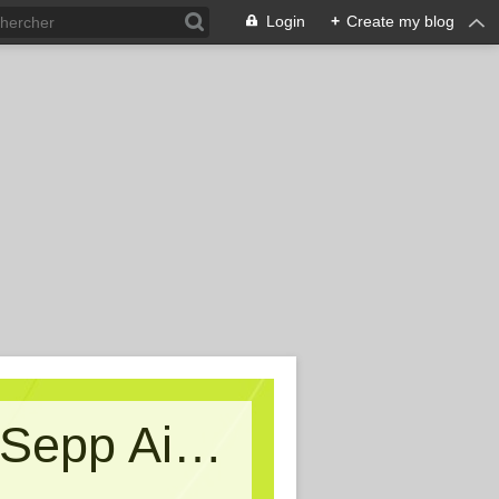
Login
+
Create my blog
Kritische Massen - Ein Blog von Sepp Aigner