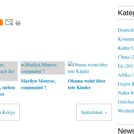
Kate
0
Deutsch
Kommun
Kultur U
China
(2
Eu
(201
Afrika
(
Marilyn Monroe,
Obama weint über
Gegen R
 sieben
communist ?
tote Kinder
Naher-Mi
er
Grieche
Westlic
a-Kriegs
Spitzelstaat
News