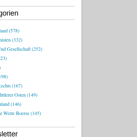
gorien
land
(578)
isten
(332)
nd Gesellschaft
(252)
23)
)
198)
echts
(167)
ttlerer Osten
(149)
nland
(146)
he Werte Boerse
(145)
letter