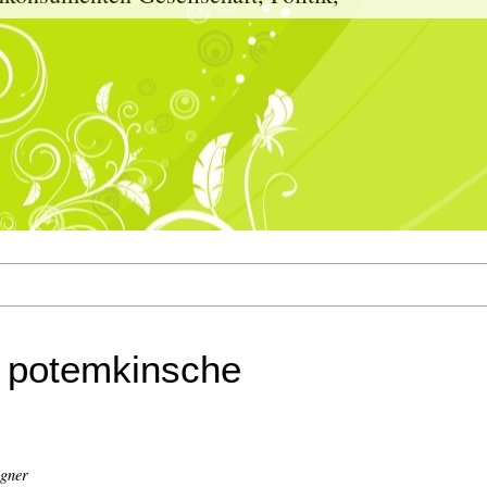
: potemkinsche
igner