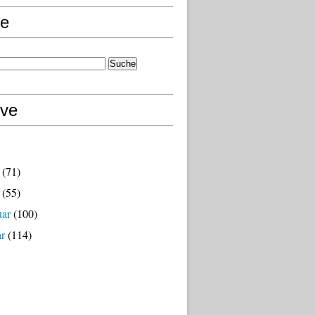
e
ive
(71)
(55)
uar
(100)
ar
(114)