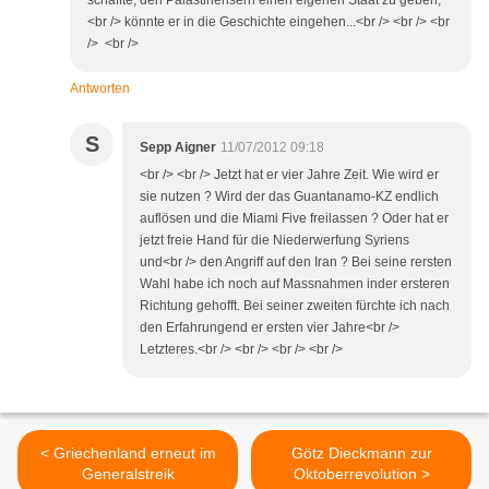
schaffte, den Palästinensern einen eigenen Staat zu geben,
<br /> könnte er in die Geschichte eingehen...<br /> <br /> <br
/> <br />
Antworten
S
Sepp Aigner
11/07/2012 09:18
<br /> <br /> Jetzt hat er vier Jahre Zeit. Wie wird er
sie nutzen ? Wird der das Guantanamo-KZ endlich
auflösen und die Miami Five freilassen ? Oder hat er
jetzt freie Hand für die Niederwerfung Syriens
und<br /> den Angriff auf den Iran ? Bei seine rersten
Wahl habe ich noch auf Massnahmen inder ersteren
Richtung gehofft. Bei seiner zweiten fürchte ich nach
den Erfahrungend er ersten vier Jahre<br />
Letzteres.<br /> <br /> <br /> <br />
< Griechenland erneut im
Götz Dieckmann zur
Generalstreik
Oktoberrevolution >