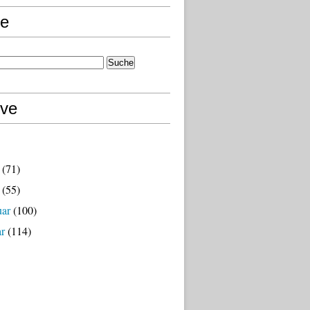
e
ive
(71)
(55)
uar
(100)
ar
(114)