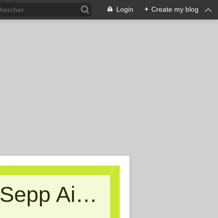
Login
+
Create my blog
Kritische Massen - Ein Blog von Sepp Aigner