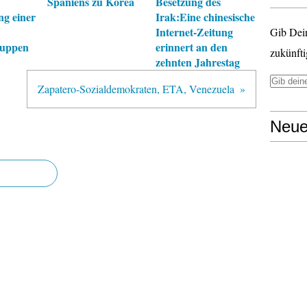
Spaniens zu Korea
Besetzung des
ng einer
Irak:Eine chinesische
Internet-Zeitung
Gib Dei
ruppen
erinnert an den
zukünfti
zehnten Jahrestag
Zapatero-Sozialdemokraten, ETA, Venezuela
Neue