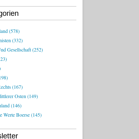
gorien
land
(578)
isten
(332)
nd Gesellschaft
(252)
23)
)
198)
echts
(167)
ttlerer Osten
(149)
nland
(146)
he Werte Boerse
(145)
letter