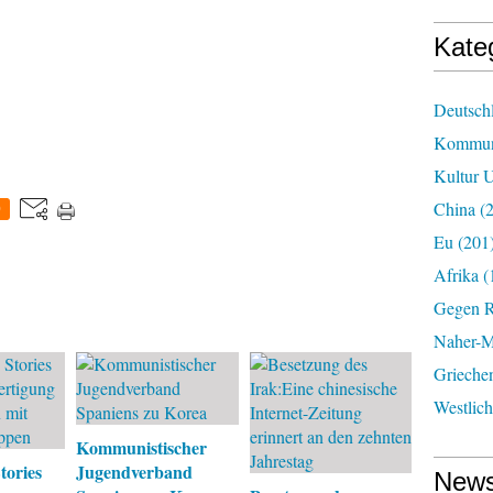
Kate
Deutsch
Kommun
Kultur U
China
(2
0
Eu
(201
Afrika
(
Gegen R
Naher-Mi
Grieche
Westlic
Kommunistischer
tories
Jugendverband
News