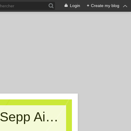
Login
+
Create my blog
Kritische Massen - Ein Blog von Sepp Aigner