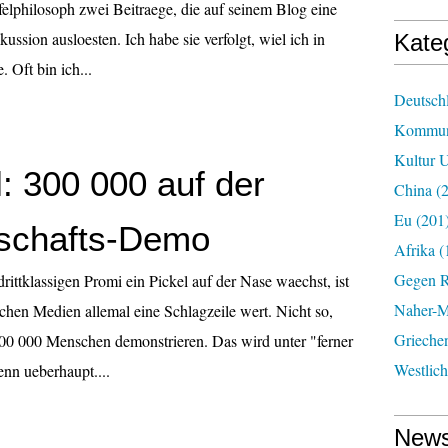
felphilosoph zwei Beitraege, die auf seinem Blog eine
kussion ausloesten. Ich habe sie verfolgt, wiel ich in
Kate
. Oft bin ich...
Deutsch
Kommun
Kultur U
: 300 000 auf der
China
(2
Eu
(201
schafts-Demo
Afrika
(
Gegen R
ittklassigen Promi ein Pickel auf der Nase waechst, ist
Naher-Mi
schen Medien allemal eine Schlagzeile wert. Nicht so,
Grieche
00 000 Menschen demonstrieren. Das wird unter "ferner
Westlic
enn ueberhaupt....
News