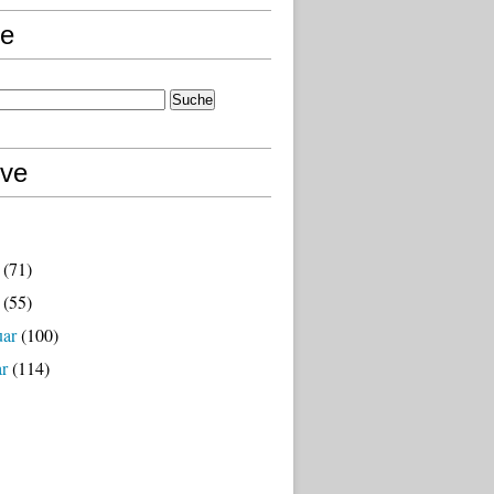
e
ive
(71)
(55)
uar
(100)
ar
(114)