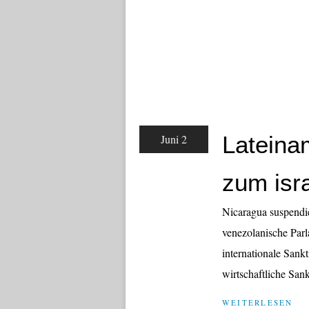
Lateina
Juni 2
zum isr
Nicaragua suspendie
venezolanische Parla
internationale Sank
wirtschaftliche Sank
WEITERLESEN