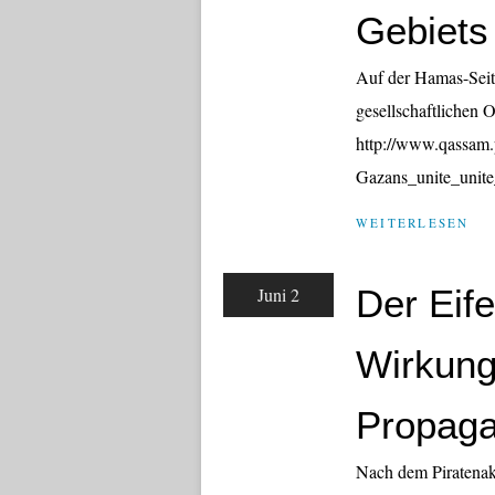
Gebiets
Auf der Hamas-Seit
gesellschaftlichen 
http://www.qassam.p
Gazans_unite_unite_
WEITERLESEN
Der Eife
Juni 2
Wirkung
Propag
Nach dem Piratenakt