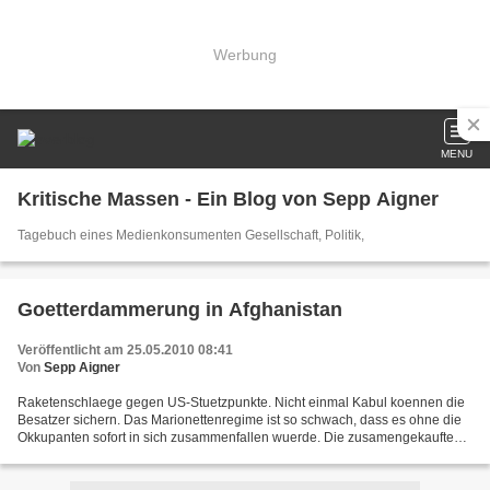
Werbung
MENU
Kritische Massen - Ein Blog von Sepp Aigner
Tagebuch eines Medienkonsumenten Gesellschaft, Politik,
Goetterdammerung in Afghanistan
Veröffentlicht am 25.05.2010 08:41
Von
Sepp Aigner
Raketenschlaege gegen US-Stuetzpunkte. Nicht einmal Kabul koennen die
Besatzer sichern. Das Marionettenregime ist so schwach, dass es ohne die
Okkupanten sofort in sich zusammenfallen wuerde. Die zusamengekauften
Warlords sind unzuverlaessig. - Der Krieg...