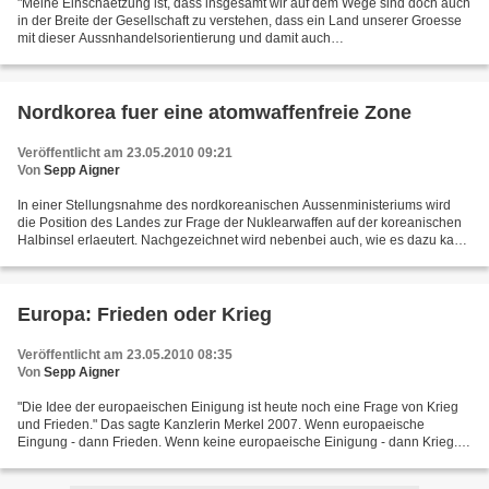
"Meine Einschaetzung ist, dass insgesamt wir auf dem Wege sind doch auch
in der Breite der Gesellschaft zu verstehen, dass ein Land unserer Groesse
mit dieser Aussnhandelsorientierung und damit auch
Aussenhandelsabhaengigkeit auch wissen muss, dass im...
Nordkorea fuer eine atomwaffenfreie Zone
Veröffentlicht am 23.05.2010 09:21
Von
Sepp Aigner
In einer Stellungsnahme des nordkoreanischen Aussenministeriums wird
die Position des Landes zur Frage der Nuklearwaffen auf der koreanischen
Halbinsel erlaeutert. Nachgezeichnet wird nebenbei auch, wie es dazu kam,
dass die KVDR atomar aufgeruestet hat....
Europa: Frieden oder Krieg
Veröffentlicht am 23.05.2010 08:35
Von
Sepp Aigner
"Die Idee der europaeischen Einigung ist heute noch eine Frage von Krieg
und Frieden." Das sagte Kanzlerin Merkel 2007. Wenn europaeische
Eingung - dann Frieden. Wenn keine europaeische Einigung - dann Krieg.
Anders kann der Satz nicht verstanden werden....