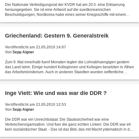
Der Nationale Verteidigungsrat der KVDR hat am 20.5. eine Erklaerung
herausgegeben. Sie ist eine Antwort auf die suedkoreanischen
Beschuldigungen, Nordkorea habe eines seiner Kriegsschiffe mit einem
Torpedo versenkt. Nordkorea streitet jede Verantwortung...
Griechenland: Gestern 9. Generalstreik
Veröffentlicht am 21.05.2010 14:07
Von
Sepp Aigner
Zum 9. Mal innerhalb fuenf Monaten legten die Lohnabhaengigen gestern
das Land lahm. Einige hundert Kolleginnen und Kollegen besetzten in Athen
das Arbeitsministerium. Auch in anderen Staedten wurden oeffentliche
Gebaeude besetzt. Auf der groessten Kundgebung...
Inge Viett: Wie und was war die DDR ?
Veröffentlicht am 21.05.2010 12:53
Von
Sepp Aigner
Die DDR war ein Unrechtsstaat. Die Staatssicherheit war eine
Verbrecherorganisation. Und fuer die ganz echten Linken: Die DDR war eh
kein sozialistischer Staat. - Das ist das Bild, das mit Macht ystematisch in die
Koepfe gehaemmert wird. Inge Viett hat...