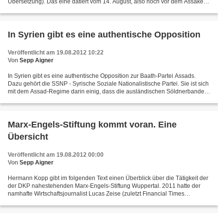
Übersetzung). Das eine datiert vom 14. August, also noch vor dem Assaker:
http://www.sacp.org.za/main.php?ID=3719...
In Syrien gibt es eine authentische Opposition
Veröffentlicht am 19.08.2012 10:22
Von
Sepp Aigner
In Syrien gibt es eine authentische Opposition zur Baath-Partei Assads.
Dazu gehört die SSNP - Syrische Soziale Nationalistische Partei. Sie ist sich
mit dem Assad-Regime darin einig, dass die ausländischen Söldnerbanden
niedergeschlagen werden müssen,...
Marx-Engels-Stiftung kommt voran. Eine
Übersicht
Veröffentlicht am 19.08.2012 00:00
Von
Sepp Aigner
Hermann Kopp gibt im folgenden Text einen Überblick über die Tätigkeit der
der DKP nahestehenden Marx-Engels-Stiftung Wuppertal. 2011 hatte der
namhafte Wirtschaftsjournalist Lucas Zeise (zuletzt Financial Times
Deutschland) die Leitung übernommen. Die...