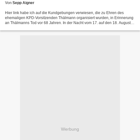
Von
Sepp Aigner
Hier link habe ich auf die Kundgebungen verwiesen, die zu Ehren des
ehemaligen KPD-Vorsitzenden Thälmann organisiert wurden, in Erinnerung
an Thälmanns Tod vor 68 Jahren. In der Nacht vom 17. auf den 18. August
1944 wurde Thälmann nach elfjähriger KZ-Haft...
Werbung