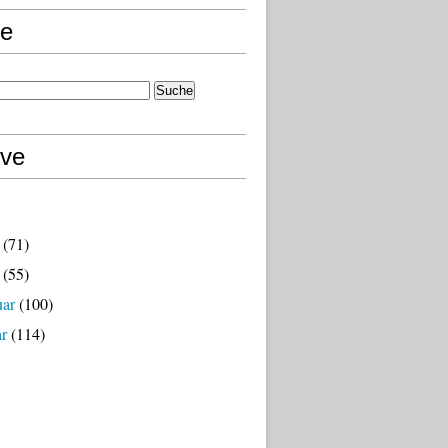
e
ive
(71)
(55)
uar
(100)
ar
(114)