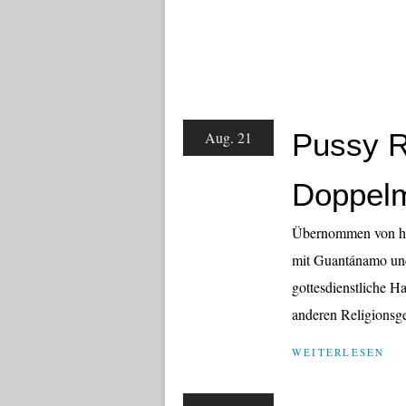
Pussy R
Aug. 21
Doppelm
Übernommen von htt
mit Guantánamo und
gottesdienstliche H
anderen Religionsges
WEITERLESEN