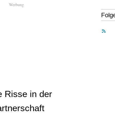
Werbung
Folg
 Risse in der
rtnerschaft