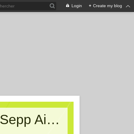
Login
+
Create my blog
Kritische Massen - Ein Blog von Sepp Aigner