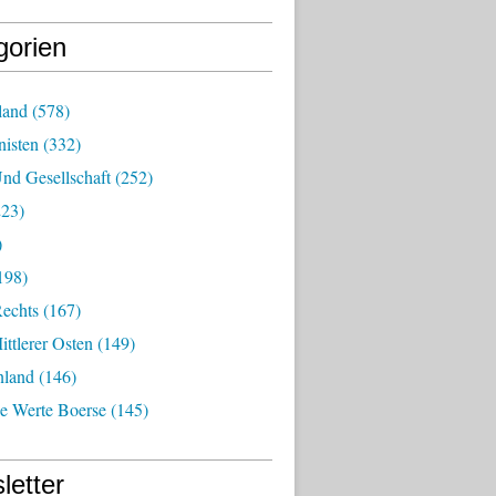
gorien
land
(578)
isten
(332)
nd Gesellschaft
(252)
23)
)
198)
echts
(167)
ttlerer Osten
(149)
nland
(146)
he Werte Boerse
(145)
letter