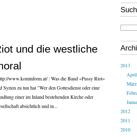
Such
iot und die westliche
Arch
oral
2013
April
p://www.kominform.at/ : Was die Band »Pussy Riot«
März
 Syrien zu tun hat "Wer den Gottesdienst oder eine
Febr
andlung einer im Inland bestehenden Kirche oder
Janu
ellschaft absichtlich und in...
2012
2011
2010