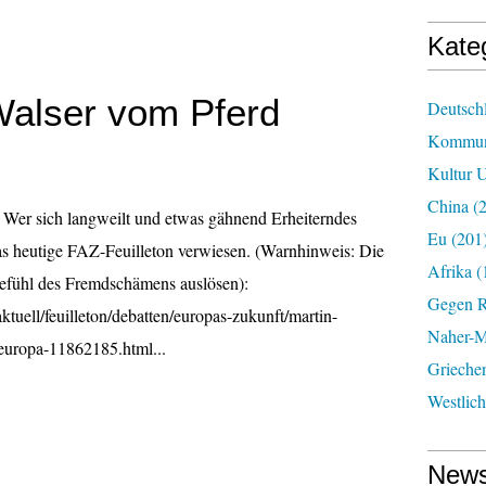
Kate
Walser vom Pferd
Deutsch
Kommun
Kultur U
China
(2
 Wer sich langweilt und etwas gähnend Erheiterndes
Eu
(201
 das heutige FAZ-Feuilleton verwiesen. (Warnhinweis: Die
Afrika
(
efühl des Fremdschämens auslösen):
Gegen R
ktuell/feuilleton/debatten/europas-zukunft/martin-
Naher-Mi
-europa-11862185.html...
Grieche
Westlic
News