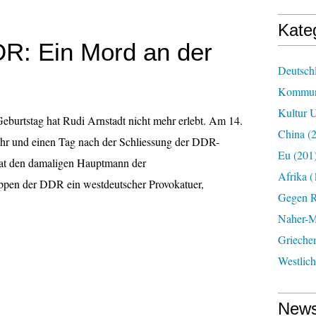
Kate
: Ein Mord an der
Deutsch
Kommun
Kultur U
Geburtstag hat Rudi Arnstadt nicht mehr erlebt. Am 14.
China
(2
ahr und einen Tag nach der Schliessung der DDR-
Eu
(201
at den damaligen Hauptmann der
Afrika
(
ppen der DDR ein westdeutscher Provokatuer,
Gegen R
Naher-Mi
Grieche
Westlic
News