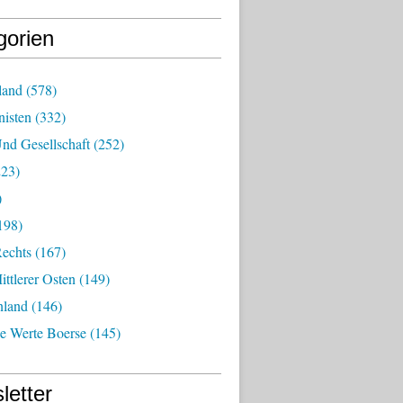
gorien
land
(578)
isten
(332)
nd Gesellschaft
(252)
23)
)
198)
echts
(167)
ttlerer Osten
(149)
nland
(146)
he Werte Boerse
(145)
letter