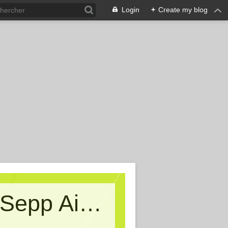
Login
+
Create my blog
Kritische Massen - Ein Blog von Sepp Aigner