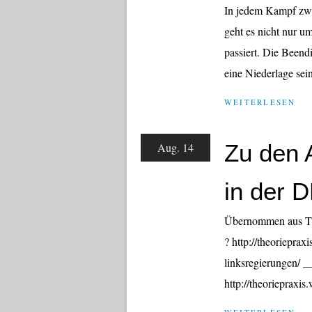
In jedem Kampf zwi
geht es nicht nur u
passiert. Die Beend
eine Niederlage sein
WEITERLESEN
Zu den 
Aug. 14
in der 
Übernommen aus The
? http://theoriepra
linksregierungen/ 
http://theoriepraxi