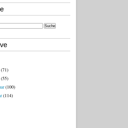
e
ive
(71)
(55)
uar
(100)
ar
(114)