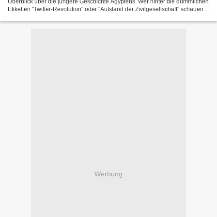
Überblick über die jüngere Geschichte Ägyptens. Wer hinter die dümmlichen
Etiketten "Twitter-Revolution" oder "Aufstand der Zivilgesellschaft" schauen
und etwas über die Hintergründe...
Werbung