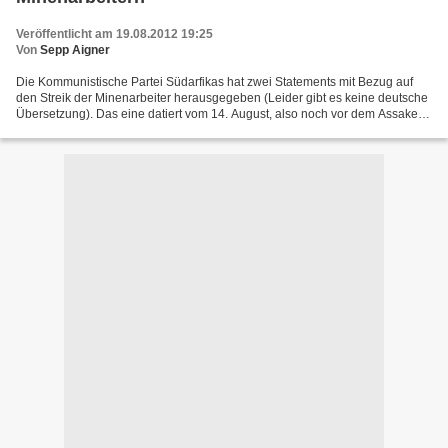
Veröffentlicht am 19.08.2012 19:25
Von
Sepp Aigner
Die Kommunistische Partei Südarfikas hat zwei Statements mit Bezug auf
den Streik der Minenarbeiter herausgegeben (Leider gibt es keine deutsche
Übersetzung). Das eine datiert vom 14. August, also noch vor dem Assaker:
http://www.sacp.org.za/main.php?ID=3719...