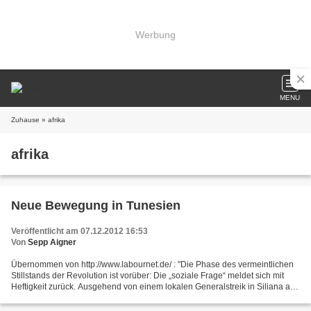
Werbung
MENU
Zuhause
» afrika
afrika
Neue Bewegung in Tunesien
Veröffentlicht am 07.12.2012 16:53
Von
Sepp Aigner
Übernommen von http://www.labournet.de/ : "Die Phase des vermeintlichen
Stillstands der Revolution ist vorüber: Die „soziale Frage“ meldet sich mit
Heftigkeit zurück. Ausgehend von einem lokalen Generalstreik in Siliana am
Dienstag vergangener Woche (27....