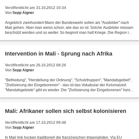
Veröffentlicht am 31.10.2012 10:34
Von
Sepp Aigner
Angeblich zweihundert Mann der Bundeswehr sollen als "Ausbilder" nach
Mali gehen. Aber man weiss schon, wie das so ist. Solche Ausbilder müssen
beschützt werden und so weiter. So beginnt man halt Kriege. Die Region ist
aus vielen Gründen interessant....
Intervention in Mali - Sprung nach Afrika
Veröffentlicht am 26.10.2012 08:26
Von
Sepp Aigner
"Befriedung", "Herstellung der Ordnung", "Schutztruppen", "Mandatsgebiet",
"Zivilisierung der Eingeborenen" - das ist das Vokabular der Kolonialzeit.
"Mandatsgebiete" gibt es wieder. Die "Zivilisierung der Eingeborenen" heisst
heute "Aufbau der Zivilgesellschaft",...
Mali: Afrikaner sollen sich selbst kolonisieren
Veröffentlicht am 17.10.2012 09:48
Von
Sepp Aigner
In Mali link hocken traditionell die französischen Imperialisten. Via EU