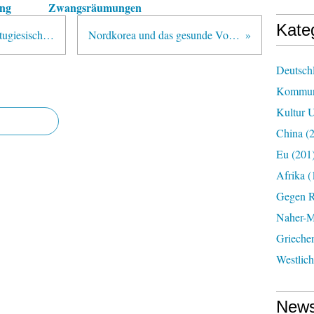
ng
Zwangsräumungen
Kate
Deutschland aus der Sicht der portugiesischen Kommunisten
Nordkorea und das gesunde Volksempfinden
Deutsch
Kommun
Kultur U
China
(2
Eu
(201
Afrika
(
Gegen R
Naher-Mi
Grieche
Westlic
News