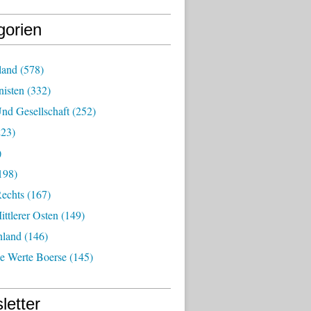
gorien
land
(578)
isten
(332)
nd Gesellschaft
(252)
23)
)
198)
echts
(167)
ttlerer Osten
(149)
nland
(146)
he Werte Boerse
(145)
letter