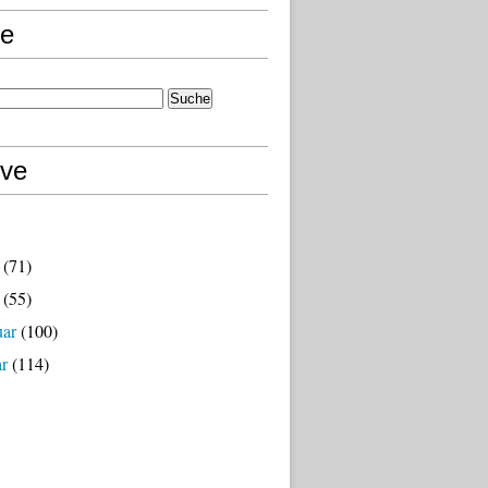
e
ive
(71)
(55)
uar
(100)
ar
(114)