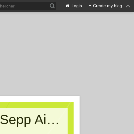
Login
+
Create my blog
Kritische Massen - Ein Blog von Sepp Aigner