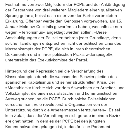
Festnahme von zwei Mitgliedern der PCPE und der Ankündigung
der Festnahme von drei weiteren Mitgliedern einen qualitativen
Sprung getan«, heisst es in einer von der Partei verbreiteten
Erklärung. Offenbar werde den Genossen vorgeworfen, am 15.
Januar Molotow-Cocktails geworfen zu haben, weshalb sie nun
wegen »Terrorismus« angeklagt werden sollen. »Diese
Anschuldigungen der Polizei entbehren jeder Grundlage, denn
solche Handlungen entsprechen nicht der politischen Linie des
Massenkampfs der PCPE, die sich in ihren theoretischen
Dokumenten und in ihrer politischen Praxis widerspiegelt«,
unterstreicht das Exekutivkomitee der Partei.
Hintergrund der Repression sei die Verschärfung des
Klassenkampfes durch die wachsenden Schwierigkeiten des
spanischen Kapitalismus und seiner strukturellen Krise. Der
»Machtblock« fürchte sich vor dem Anwachsen der Arbeiter- und
Volkskämpfe, die einen sozialistischen und kommunistischen
Ausweg suchen, so die PCPE. Durch solche Polizeiaktionen
versuche man, »die revolutionäre Organisation von der
Unterstützung durch die Arbeitermassen fernzuhalten«. Es sei
kein Zufall, dass die Verhaftungen sich gerade in einem Bezirk
ereignet hätten, in dem es der PCPE bei den jüngsten
Kommunalwahlen gelungen ist, in das örtliche Parlament