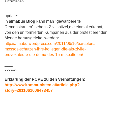
einzuziehen.
update:
In
almabus Blog
kann man "gewaltbereite
Demonstranten" sehen - Zivilspitzel,die einmal erkannt,
von den uniformierten Kumpanen aus der protestierenden
Menge herausgeleitet werden:
http://almabu.wordpress.com/2011/06/16/barcelona-
mossos-schutzen-ihre-kollegen-die-als-zivile-
provokateure-die-demo-des-15-m-spalteten/
____
update:
Erklärung der PCPE zu den Verhaftungen:
http://www.kommunisten.at/article.php?
story=2011061606473457