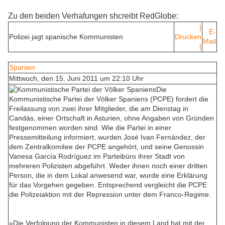
Zu den beiden Verhafungen shcreibt RedGlobe:
|
E-
Polizei jagt spanische Kommunisten
Drucken
Mail
|
Spanien
Mittwoch, den 15. Juni 2011 um 22:10 Uhr
Die
Kommunistische Partei der Völker Spaniens (PCPE) fordert die
Freilassung von zwei ihrer Mitglieder, die am Dienstag in
Candás, einer Ortschaft in Asturien, ohne Angaben von Gründen
festgenommen worden sind. Wie die Partei in einer
Pressemitteilung informiert, wurden José Ivan Fernández, der
dem Zentralkomitee der PCPE angehört, und seine Genossin
Vanesa García Rodríguez im Parteibüro ihrer Stadt von
mehreren Polizisten abgeführt. Weder ihnen noch einer dritten
Person, die in dem Lokal anwesend war, wurde eine Erklärung
für das Vorgehen gegeben. Entsprechend vergleicht die PCPE
die Polizeiaktion mit der Repression unter dem Franco-Regime.
»Die Verfolgung der Kommunisten in diesem Land hat mit der