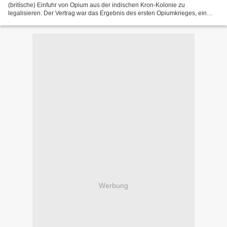
(britísche) Einfuhr von Opium aus der indischen Kron-Kolonie zu
legalisieren. Der Vertrag war das Ergebnis des ersten Opiumkrieges, ein
erster Meilenstein auf dem Weg Chinas in eine Halb-Kolonie...
Werbung