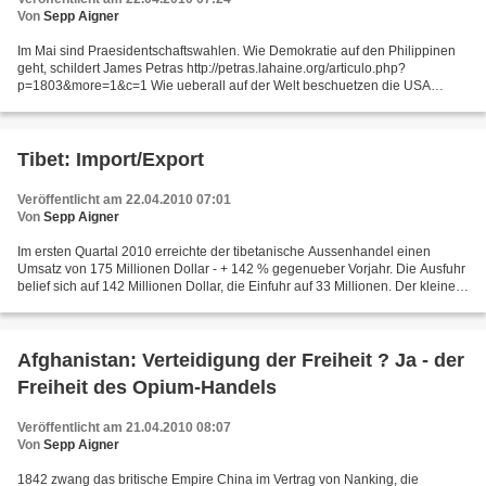
Von
Sepp Aigner
Im Mai sind Praesidentschaftswahlen. Wie Demokratie auf den Philippinen
geht, schildert James Petras http://petras.lahaine.org/articulo.php?
p=1803&more=1&c=1 Wie ueberall auf der Welt beschuetzen die USA
selbstverstaendlich auch auf den Philippinen Freedom&Democracy....
Tibet: Import/Export
Veröffentlicht am 22.04.2010 07:01
Von
Sepp Aigner
Im ersten Quartal 2010 erreichte der tibetanische Aussenhandel einen
Umsatz von 175 Millionen Dollar - + 142 % gegenueber Vorjahr. Die Ausfuhr
belief sich auf 142 Millionen Dollar, die Einfuhr auf 33 Millionen. Der kleine
Grenzhandel mit Nepal wuchs im...
Afghanistan: Verteidigung der Freiheit ? Ja - der
Freiheit des Opium-Handels
Veröffentlicht am 21.04.2010 08:07
Von
Sepp Aigner
1842 zwang das britische Empire China im Vertrag von Nanking, die