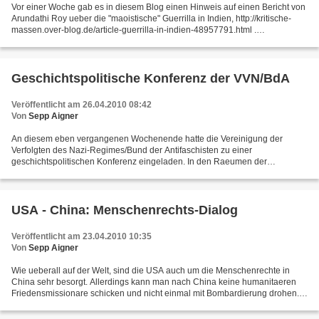
Vor einer Woche gab es in diesem Blog einen Hinweis auf einen Bericht von
Arundathi Roy ueber die "maoistische" Guerrilla in Indien, http://kritische-
massen.over-blog.de/article-guerrilla-in-indien-48957791.html .
GEGENMEINUNG bringt heute einen ergaenzenden...
Geschichtspolitische Konferenz der VVN/BdA
Veröffentlicht am 26.04.2010 08:42
Von
Sepp Aigner
An diesem eben vergangenen Wochenende hatte die Vereinigung der
Verfolgten des Nazi-Regimes/Bund der Antifaschisten zu einer
geschichtspolitischen Konferenz eingeladen. In den Raeumen der
Humboldt-Universitaet in Berlin fanden sich ungefaehr dreihundert...
USA - China: Menschenrechts-Dialog
Veröffentlicht am 23.04.2010 10:35
Von
Sepp Aigner
Wie ueberall auf der Welt, sind die USA auch um die Menschenrechte in
China sehr besorgt. Allerdings kann man nach China keine humanitaeren
Friedensmissionare schicken und nicht einmal mit Bombardierung drohen.
Dabei ist doch allgemein bekannt, dass diese...