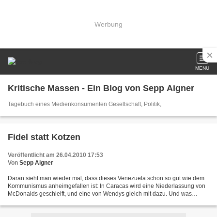
Werbung
MENU
Kritische Massen - Ein Blog von Sepp Aigner
Tagebuch eines Medienkonsumenten Gesellschaft, Politik,
Fidel statt Kotzen
Veröffentlicht am 26.04.2010 17:53
Von
Sepp Aigner
Daran sieht man wieder mal, dass dieses Venezuela schon so gut wie dem
Kommunismus anheimgefallen ist: In Caracas wird eine Niederlassung von
McDonalds geschleift, und eine von Wendys gleich mit dazu. Und was
kommt da hin ? Eine Bueste von Fidel Castro,...